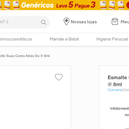
:)
Meu
Nossas lojas
ermocosméticos
Mamãe e Bebê
Higiene Pessoal
lte Suas Cores Atrás Do @ 8ml
Esmalte
@ 8ml
Colorama
Cód