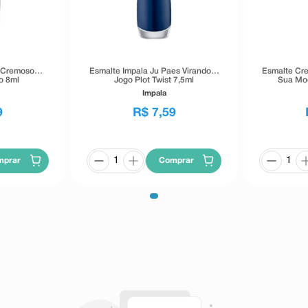
 Cremoso
Esmalte Impala Ju Paes Virando O
Esmalte Cre
o 8ml
Jogo Plot Twist 7,5ml
Sua Mod
Impala
9
R$
7
,
59
mprar
Comprar