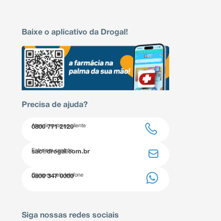
Baixe o aplicativo da Drogal!
Precisa de ajuda?
Atendimento ao cliente
0800 771 2120
Entre em contato
sac@drogal.com.br
Compre pelo telefone
0800 347 0000
Siga nossas redes sociais