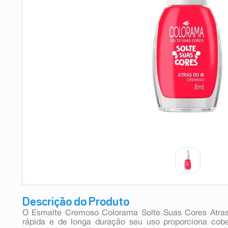
9
º
absorvente
10
º
shampoo
Descrição do Produto
O Esmalte Cremoso Colorama Solte Suas Cores Atr
rápida e de longa duração seu uso proporciona cob