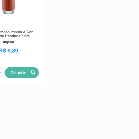
moso Impala A Cor da
a Destinos 7,5ml
Impala
R$
6
,
39
Comprar