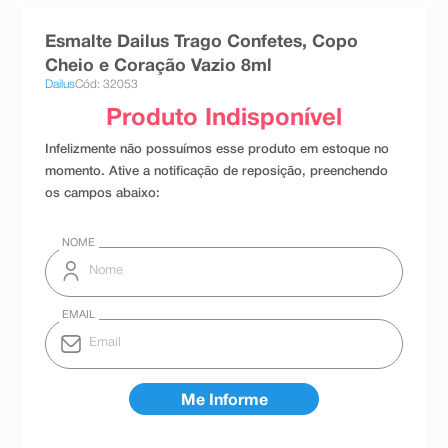
8
º
teste gravidez
Esmalte Dailus Trago Confetes, Copo
9
º
absorvente
Cheio e Coração Vazio 8ml
Dailus
Cód: 32053
10
º
shampoo