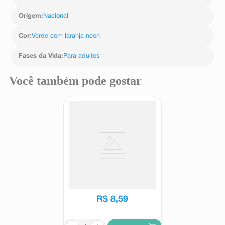
Origem
:
Nacional
Cor
:
Verde com laranja neon
Fases da Vida
:
Para adultos
Você também pode gostar
Esmalte Risqué Iza Esse
Marrom é Meu 8ml
Risqué
R$
8
,
59