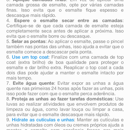
3.
Aplique camadas finas
: Em vez de aplicar uma
camada grossa de esmalte, opte por várias camadas
finas. Isso evita que o esmalte fique espesso e
descasque mais rápido.
4.
Espere o esmalte secar entre as camadas
:
Certifique-se de que cada camada de esmalte esteja
completamente seca antes de aplicar a próxima. Isso
evita que o esmalte borre ou descasque.
5.
Selar as pontas
: Ao aplicar o esmalte, passe o pincel
também nas pontas das unhas, isso ajuda a evitar que o
esmalte comece a descascar pela ponta.
6.
Use um top coat
: Finalize com uma camada de top
coat (extra brilho) de boa qualidade para proteger o
esmalte e dar brilho extra. Reaplicar o top coat a cada
dois dias pode ajudar a manter o esmalte intacto por
mais tempo.
7.
Evite água quente
: Evitar expor as unhas a água
quente nas primeiras 24 horas após fazer as unhas, pois
isso pode fazer com que o esmalte perca aderência.
8.
Proteja as unhas ao fazer tarefas domésticas
: Use
luvas ao realizar atividades que envolvem produtos de
limpeza ou água, como lavar louça ou limpar a casa,
para evitar que o esmalte descasque mais rápido.
9.
Hidrate as cutículas e unhas
: Manter as cutículas e
unhas hidratadas com óleos ou cremes próprios ajuda a