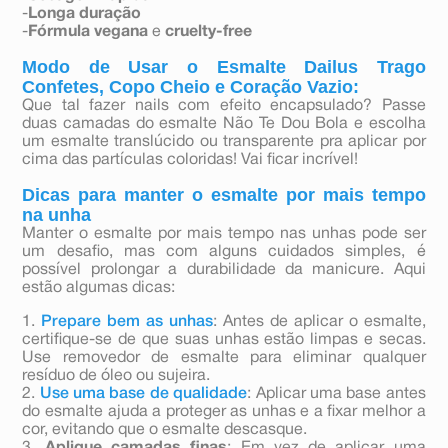
-
Longa duração
-
Fórmula vegana
e
cruelty-free
Modo de Usar o Esmalte Dailus Trago
Confetes, Copo Cheio e Coração Vazio:
Que tal fazer nails com efeito encapsulado? Passe
duas camadas do esmalte Não Te Dou Bola e escolha
um esmalte translúcido ou transparente pra aplicar por
cima das partículas coloridas! Vai ficar incrível!
Dicas para manter o esmalte por mais tempo
na unha
Manter o esmalte por mais tempo nas unhas pode ser
um desafio, mas com alguns cuidados simples, é
possível prolongar a durabilidade da manicure. Aqui
estão algumas dicas:
1.
Prepare bem as unhas
: Antes de aplicar o esmalte,
certifique-se de que suas unhas estão limpas e secas.
Use removedor de esmalte para eliminar qualquer
resíduo de óleo ou sujeira.
2.
Use uma base de qualidade
: Aplicar uma base antes
do esmalte ajuda a proteger as unhas e a fixar melhor a
cor, evitando que o esmalte descasque.