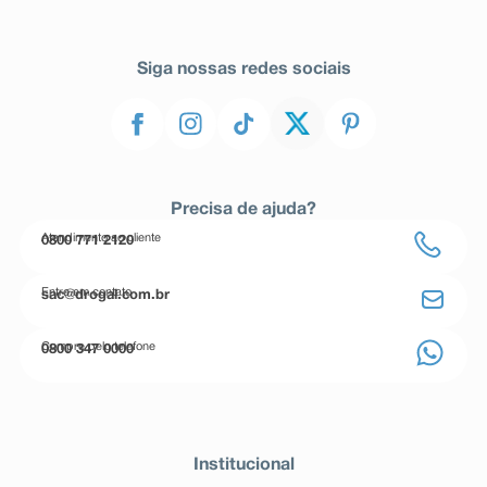
Siga nossas redes sociais
Precisa de ajuda?
Atendimento ao cliente
0800 771 2120
Entre em contato
sac@drogal.com.br
Compre pelo telefone
0800 347 0000
Institucional