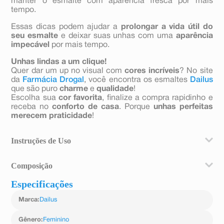
manter o esmalte com aparência fresca por mais
tempo.
Essas dicas podem ajudar a
prolongar a vida útil do
seu esmalte
e deixar suas unhas com uma
aparência
impecável
por mais tempo.
Unhas lindas a um clique!
Quer dar um up no visual com
cores incríveis
? No site
da
Farmácia Drogal
, você encontra os esmaltes
Dailus
que são puro
charme
e
qualidade
!
Escolha sua
cor favorita
, finalize a compra rapidinho e
receba no
conforto de casa
. Porque
unhas perfeitas
merecem praticidade
!
Instruções de Uso
Que tal fazer nails com efeito encapsulado? Passe
Composição
duas camadas do esmalte Não Te Dou Bola e escolha
um esmalte translúcido ou transparente pra aplicar por
Especificações
Butyl Acetate; Ethyl Acetate; Nitrocellulose;
cima das partículas coloridas! Vai ficar incrível!
Tosylamide-Formaldehyde Resin; Toluene; Dibutyl
Marca
:
Dailus
Phthalate; Stearalkonium Hectorite; Sílica; Isopropyl
Alcohol; Malic Acid; Tereftalato Depolietileno;
Copolímero Acrilatos; PODE CONTER: CI 77891.
Gênero
:
Feminino