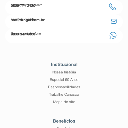
Atendimento ao cliente
0800 771 2120
Entre em contato
sac@drogal.com.br
Compre pelo telefone
0800 347 0000
Institucional
Nossa história
Especial 90 Anos
Responsabilidades
Trabalhe Conosco
Mapa do site
Benefícios