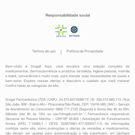
Responsabilidade social
Termos de uso
Política de Privacidade
Bem-vindo à Drogal! Aqui, você encontra uma seleção completa de
medicamentos
,
dermocosméticos e produtos de beleza
,
higiene pessoal
,
mamãe
e bebê
,
conveniência
e muito mais, para atender suas necessidades de saúde e
bem-estar. Explore nossas ofertas e descubra o cuidado que você merece!
Confira todas as categorias do site.
Drogal Farmacêutica LTDA | CNPJ: 54.375.647/0066-72 | IE: 535.412.860.113 | Rua
São João, 909 - Bairro Alto - Piracicaba/São Paulo, CEP: 13416-585 | SAC – Serviço
de Atendimento ao Consumidor: 0800 771 2120 (Segunda à Sexta das 8h às 20h/
Sábado das 8h às 15h) ou
sac@drogal.com.br
/ Farmacêutica responsável:
Giovanna do Rosario Martins – CRF/SP 49.855 | Autorização de Funcionamento
Anvisa (AFE): 7.15583.1 / CEVS: 353870901-477-000047-1-5. As informações
contidas neste site, como promoções e ofertas de remédios e medicamentos,
não devem ser usadas para automedicação e não substituem, em hipótese