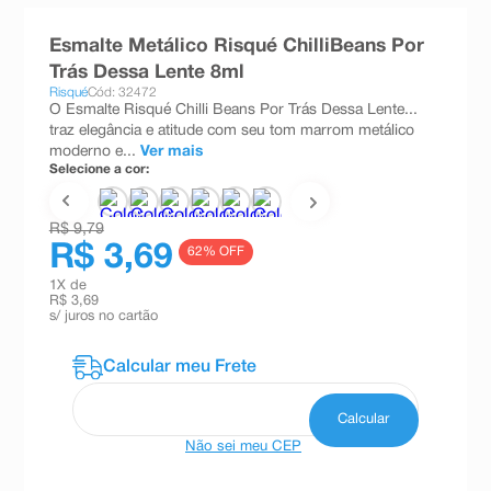
8
º
teste gravidez
Esmalte Metálico Risqué ChilliBeans Por
9
º
esmalte
Trás Dessa Lente 8ml
Risqué
Cód: 32472
10
º
absorvente
O Esmalte Risqué Chilli Beans Por Trás Dessa Lente...
traz elegância e atitude com seu tom marrom metálico
moderno e...
Ver mais
Selecione a cor:
R$ 9,79
R$ 3,69
62
% OFF
1
X de
R$ 3,69
s/ juros no cartão
Não sei meu CEP