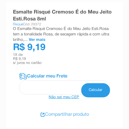
8
º
teste gravidez
Esmalte Risqué Cremoso É do Meu Jeito
9
º
esmalte
Esti.Rosa 8ml
Risqué
Cód: 29372
10
º
absorvente
O Esmalte Risqué Cremoso É do Meu Jeito Esti.Rosa
tem a tonalidade Rosa, de secagem rápida e com ultra
brilho,...
Ver mais
R$ 9,19
1
X de
R$ 9,19
s/ juros no cartão
Não sei meu CEP
Compartilhar produto