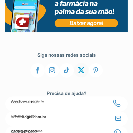
Siga nossas redes sociais
Precisa de ajuda?
Atendimento ao cliente
0800 771 2120
Entre em contato
sac@drogal.com.br
Compre pelo telefone
0800 347 0000