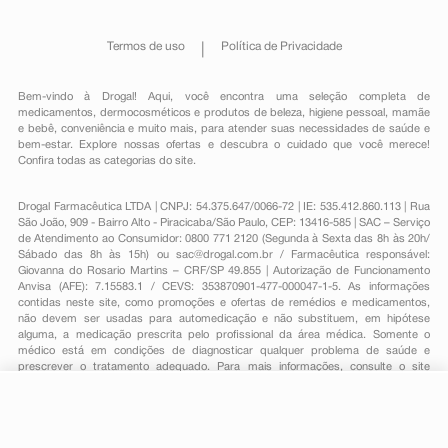
Termos de uso
Política de Privacidade
Bem-vindo à Drogal! Aqui, você encontra uma seleção completa de
medicamentos
,
dermocosméticos e produtos de beleza
,
higiene pessoal
,
mamãe
e bebê
,
conveniência
e muito mais, para atender suas necessidades de saúde e
bem-estar. Explore nossas ofertas e descubra o cuidado que você merece!
Confira todas as categorias do site.
Drogal Farmacêutica LTDA | CNPJ: 54.375.647/0066-72 | IE: 535.412.860.113 | Rua
São João, 909 - Bairro Alto - Piracicaba/São Paulo, CEP: 13416-585 | SAC – Serviço
de Atendimento ao Consumidor: 0800 771 2120 (Segunda à Sexta das 8h às 20h/
Sábado das 8h às 15h) ou
sac@drogal.com.br
/ Farmacêutica responsável:
Giovanna do Rosario Martins – CRF/SP 49.855 | Autorização de Funcionamento
Anvisa (AFE): 7.15583.1 / CEVS: 353870901-477-000047-1-5. As informações
contidas neste site, como promoções e ofertas de remédios e medicamentos,
não devem ser usadas para automedicação e não substituem, em hipótese
alguma, a medicação prescrita pelo profissional da área médica. Somente o
médico está em condições de diagnosticar qualquer problema de saúde e
prescrever o tratamento adequado. Para mais informações, consulte o site
Anvisa. As fotos contidas em nosso site são meramente ilustrativas. Promoções e
preços são válidos apenas para compras on-line, caso haja disponibilidade e
estão sujeitos a alterações no decorrer do dia. Todos os direitos reservados.
R$ 9,19
-
+
Comprar
Em
1
x
R$ 9,19