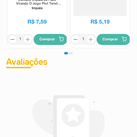
Virando O Jogo Plot Twist
Barbie Girl 8ml
7,5ml
Impala
Colorama
R$
5
,
69
R$
7
,
59
R$
5
,
19
Comprar
Comprar
Avaliações