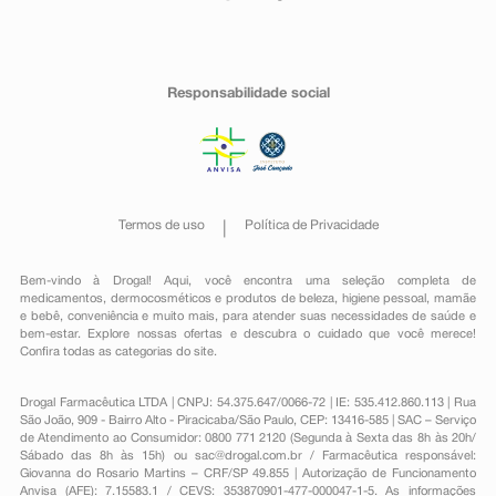
Responsabilidade social
Termos de uso
Política de Privacidade
Bem-vindo à Drogal! Aqui, você encontra uma seleção completa de
medicamentos
,
dermocosméticos e produtos de beleza
,
higiene pessoal
,
mamãe
e bebê
,
conveniência
e muito mais, para atender suas necessidades de saúde e
bem-estar. Explore nossas ofertas e descubra o cuidado que você merece!
Confira todas as categorias do site.
Drogal Farmacêutica LTDA | CNPJ: 54.375.647/0066-72 | IE: 535.412.860.113 | Rua
São João, 909 - Bairro Alto - Piracicaba/São Paulo, CEP: 13416-585 | SAC – Serviço
de Atendimento ao Consumidor: 0800 771 2120 (Segunda à Sexta das 8h às 20h/
Sábado das 8h às 15h) ou
sac@drogal.com.br
/ Farmacêutica responsável:
Giovanna do Rosario Martins – CRF/SP 49.855 | Autorização de Funcionamento
Anvisa (AFE): 7.15583.1 / CEVS: 353870901-477-000047-1-5. As informações