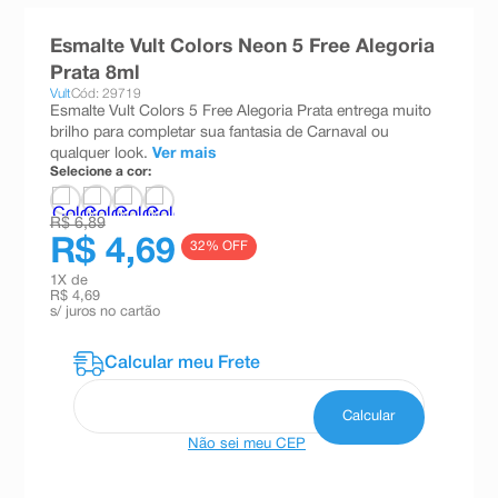
8
º
teste gravidez
Esmalte Vult Colors Neon 5 Free Alegoria
9
º
absorvente
Prata 8ml
Vult
Cód: 29719
10
º
shampoo
Esmalte Vult Colors 5 Free Alegoria Prata entrega muito
brilho para completar sua fantasia de Carnaval ou
qualquer look.
Ver mais
Selecione a cor:
R$ 6,89
R$ 4,69
32
% OFF
1
X de
R$ 4,69
s/ juros no cartão
Não sei meu CEP