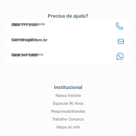
Precisa de ajuda?
Atendimento ao cliente
0800 771 2120
Entre em contato
sac@drogal.com.br
Compre pelo telefone
0800 347 0000
Institucional
Nossa história
Especial 90 Anos
Responsabilidades
Trabalhe Conosco
Mapa do site