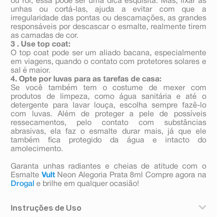
ou roi, essa pode ser uma dica esquisita. Mas, lixar as
unhas ou cortá-las, ajuda a evitar com que a
irregularidade das pontas ou descamações, as grandes
responsáveis por descascar o esmalte, realmente tirem
as camadas de cor.
3 . Use top coat:
O top coat pode ser um aliado bacana, especialmente
em viagens, quando o contato com protetores solares e
sal é maior.
4. Opte por luvas para as tarefas de casa:
Se você também tem o costume de mexer com
produtos de limpeza, como água sanitária e até o
detergente para lavar louça, escolha sempre fazê-lo
com luvas. Além de proteger a pele de possíveis
ressecamentos, pelo contato com substâncias
abrasivas, ela faz o esmalte durar mais, já que ele
também fica protegido da água e intacto do
amolecimento.
Garanta unhas radiantes e cheias de atitude com o
Esmalte
Vult
Neon Alegoria Prata 8ml Compre agora na
Drogal
e brilhe em qualquer ocasião!
Instruções de Uso