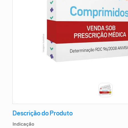
9
º
absorvente
10
º
shampoo
Descrição do Produto
Indicação