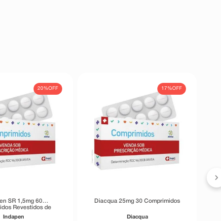
20%
OFF
17%
OFF
en SR 1,5mg 60
Diacqua 25mg 30 Comprimidos
dos Revestidos de
ação Prolongada
Indapen
Diacqua