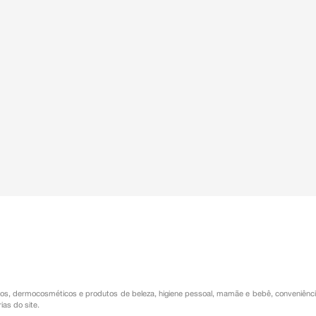
os
,
dermocosméticos e produtos de beleza
,
higiene pessoal
,
mamãe e bebê
,
conveniênc
ias do site.