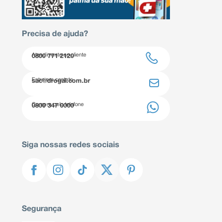
Precisa de ajuda?
Atendimento ao cliente
0800 771 2120
Entre em contato
sac@drogal.com.br
Compre pelo telefone
0800 347 0000
Siga nossas redes sociais
Segurança