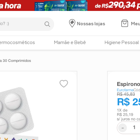
:)
Meu
Nossas lojas
ermocosméticos
Mamãe e Bebê
Higiene Pessoal
ma 30 Comprimidos
Espiron
Eurofarma
Cód
R$ 45,83
R$ 2
1
X de
R$ 25,19
s/ juros no c
-