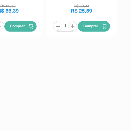
R$
82
,
58
R$
30
,
99
R$
66
,
39
R$
25
,
59
Comprar
Comprar