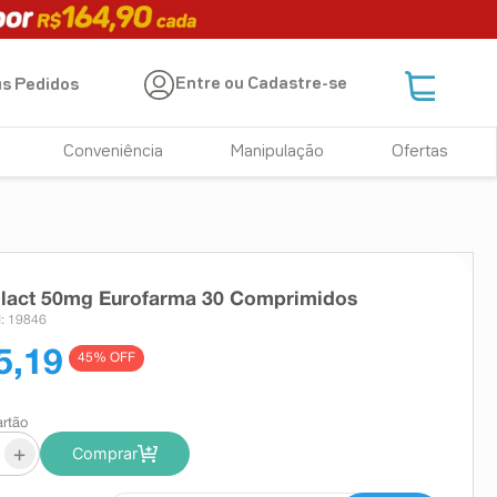
Entre ou Cadastre-se
s Pedidos
Conveniência
Manipulação
Ofertas
olact 50mg Eurofarma 30 Comprimidos
: 19846
5,19
45
% OFF
artão
+
Comprar