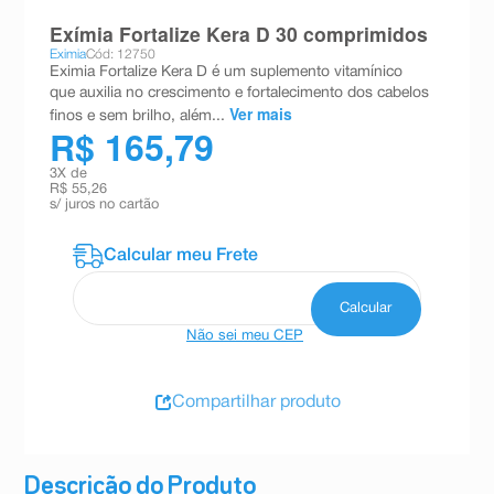
8
º
teste gravidez
Exímia Fortalize Kera D 30 comprimidos
Eximia
Cód: 12750
9
º
esmalte
Eximia Fortalize Kera D é um suplemento vitamínico
que auxilia no crescimento e fortalecimento dos cabelos
10
º
absorvente
Ver mais
finos e sem brilho, além...
R$ 165,79
3
X de
R$ 55,26
s/ juros no cartão
Não sei meu CEP
Compartilhar produto
Descrição do Produto