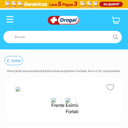
Buscar
TERMOS MAIS BUSCADOS
Voltar
1
º
fralda
Dermocosméticos
Nutracêuticos
Exímia Fortalize Kera D 30 comprimidos
2
º
pampers confort sec max
3
º
dipirona
4
º
lenço umedecido
5
º
tadalafila
6
º
desodorante
7
º
minoxidil