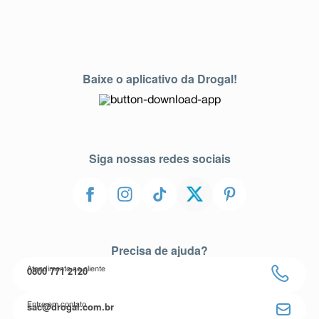
Baixe o aplicativo da Drogal!
Siga nossas redes sociais
Precisa de ajuda?
0800 771 2120
Atendimento ao cliente
sac@drogal.com.br
Entre em contato