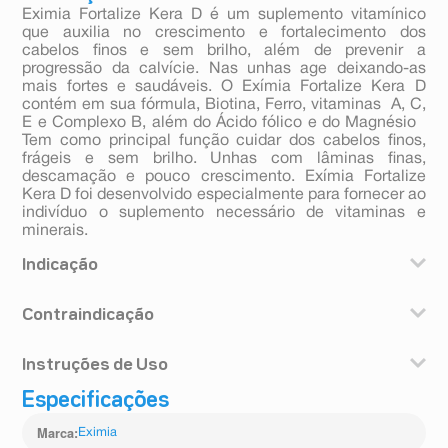
Eximia Fortalize Kera D é um suplemento vitamínico
que auxilia no crescimento e fortalecimento dos
cabelos finos e sem brilho, além de prevenir a
progressão da calvície. Nas unhas age deixando-as
mais fortes e saudáveis. O Exímia Fortalize Kera D
contém em sua fórmula, Biotina, Ferro, vitaminas A, C,
E e Complexo B, além do Ácido fólico e do Magnésio
Tem como principal função cuidar dos cabelos finos,
frágeis e sem brilho. Unhas com lâminas finas,
descamação e pouco crescimento. Exímia Fortalize
Kera D foi desenvolvido especialmente para fornecer ao
indivíduo o suplemento necessário de vitaminas e
minerais.
Indicação
Exímia Fortalize Kera D é indicado para cabelos finos,
Contraindicação
sem brilho, com redução do crescimento e que se
quebram facilmente, e unhas com descamação,
Pessoas hipersensíveis aos componentes da
dificuldade no crescimento ou com aspecto estriado.
Instruções de Uso
formulação devem evitar o consumo deste produto.
Gestantes, nutrizes e crianças até 3 (três) anos somente
Especificações
Ingerir uma cápsula por dia, após refeição.
devem consumir este produto sob orientação de
nutricionista ou médico.
Marca
:
Eximia