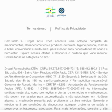
Termos de uso
Política de Privacidade
Bem-vindo à Drogal! Aqui, você encontra uma seleção completa de
medicamentos
,
dermocosméticos e produtos de beleza
,
higiene pessoal
,
mamãe
e bebê
,
conveniência
e muito mais, para atender suas necessidades de saúde e
bem-estar. Explore nossas ofertas e descubra o cuidado que você merece!
Confira todas as categorias do site.
Drogal Farmacêutica LTDA | CNPJ: 54.375.647/0066-72 | IE: 535.412.860.113 | Rua
São João, 909 - Bairro Alto - Piracicaba/São Paulo, CEP: 13416-585 | SAC – Serviço
de Atendimento ao Consumidor: 0800 771 2120 (Segunda à Sexta das 8h às 20h/
Sábado das 8h às 15h) ou
sac@drogal.com.br
/ Farmacêutica responsável:
Giovanna do Rosario Martins – CRF/SP 49.855 | Autorização de Funcionamento
Anvisa (AFE): 7.15583.1 / CEVS: 353870901-477-000047-1-5. As informações
contidas neste site, como promoções e ofertas de remédios e medicamentos,
não devem ser usadas para automedicação e não substituem, em hipótese
alguma, a medicação prescrita pelo profissional da área médica. Somente o
médico está em condições de diagnosticar qualquer problema de saúde e
prescrever o tratamento adequado. Para mais informações, consulte o site