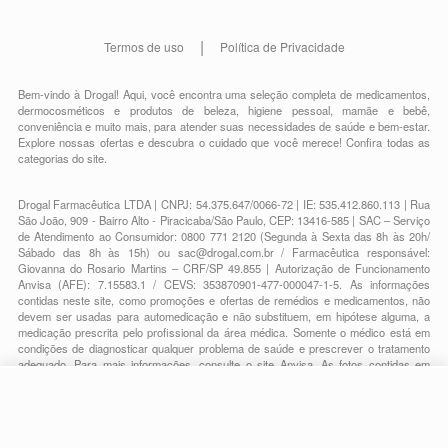
Termos de uso
Política de Privacidade
Bem-vindo à Drogal! Aqui, você encontra uma seleção completa de
medicamentos
,
dermocosméticos e produtos de beleza
,
higiene pessoal
,
mamãe e bebê
,
conveniência
e muito mais, para atender suas necessidades de saúde e bem-estar.
Explore nossas ofertas e descubra o cuidado que você merece!
Confira todas as
categorias do site.
Drogal Farmacêutica LTDA | CNPJ: 54.375.647/0066-72 | IE: 535.412.860.113 | Rua
São João, 909 - Bairro Alto - Piracicaba/São Paulo, CEP: 13416-585 | SAC – Serviço
de Atendimento ao Consumidor: 0800 771 2120 (Segunda à Sexta das 8h às 20h/
Sábado das 8h às 15h) ou
sac@drogal.com.br
/ Farmacêutica responsável:
Giovanna do Rosario Martins – CRF/SP 49.855 | Autorização de Funcionamento
Anvisa (AFE): 7.15583.1 / CEVS: 353870901-477-000047-1-5. As informações
contidas neste site, como promoções e ofertas de remédios e medicamentos, não
devem ser usadas para automedicação e não substituem, em hipótese alguma, a
medicação prescrita pelo profissional da área médica. Somente o médico está em
condições de diagnosticar qualquer problema de saúde e prescrever o tratamento
adequado. Para mais informações, consulte o site Anvisa. As fotos contidas em
nosso site são meramente ilustrativas. Promoções e preços são válidos apenas
para compras on-line, caso haja disponibilidade e estão sujeitos a alterações no
R$ 203,47
decorrer do dia. Todos os direitos reservados.
-
+
R$ 128,99
Comprar
Em
3
x
R$ 42,99