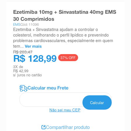
8
º
esmalte
Ezetimiba 10mg + Sinvastatina 40mg EMS
9
º
absorvente
30 Comprimidos
EMS
Cód: 11096
10
º
shampoo
Ezetimiba + Sinvastatina ajudam a controlar o
colesterol, melhorando o perfil lipídico e prevenindo
problemas cardiovasculares, especialmente em quem
tem...
Ver mais
R$ 203,47
R$ 128,99
37
% OFF
3
X de
R$ 42,99
s/ juros no cartão
Não sei meu CEP
Compartilhar produto