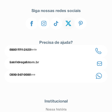
Siga nossas redes sociais
Precisa de ajuda?
Atendimento ao cliente
0800 771 2120
Entre em contato
sac@drogal.com.br
Compre pelo telefone
0800 347 0000
Institucional
Nossa história