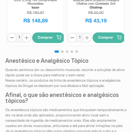
Revestidos
Otolimp com Gotejador 2ml
Iccor
Otolimp
R$
183
,
97
R$
50
,
00
R$
148
,
89
R$
43
,
19
Comprar
Comprar
Anestésico e Analgésico Tópico
Quando sentimos dor ou desconforto muscular, recorrer a soluções de alívio
rápido pode ser a chave para melhorar o bem-estar.
Nesse cenário, os produtos da linha de anestésicos tópicos e analgésicos
tópicos da Drogal se destacam por sua eficácia e fácil aplicação.
Afinal, o que são anestésicos e analgésicos
tópicos?
Os anestésicos tópicos são medicamentos que bloqueiam temporariamente a
dor na área onde são aplicados, proporcionando alívio local sem a
necessidade de ingestão de medicamentos orais. Eles são amplamente
usados em dores musculares, articulares e até para aliviar irritações na pele.
Já os analgésicos tópicos têm como objetivo principal reduzir a dor e a