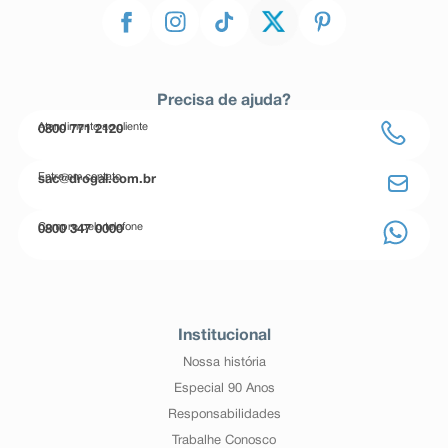
Precisa de ajuda?
Atendimento ao cliente
0800 771 2120
Entre em contato
sac@drogal.com.br
Compre pelo telefone
0800 347 0000
Institucional
Nossa história
Especial 90 Anos
Responsabilidades
Trabalhe Conosco