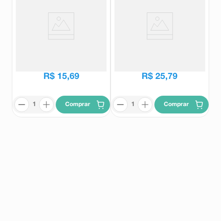
Salonpas Adesivo Grande 4
Massageol Aerossol 120ml
Unidades
Salonpas
Massageol
R$
19
,
61
R$
62
,
83
R$
15
,
69
R$
25
,
79
Comprar
Comprar