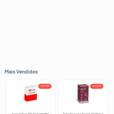
Mais Vendidos
19%
OFF
14%
OFF
Iccor 2,5mg 100 Comprimidos
Solução para Limpeza Otológica