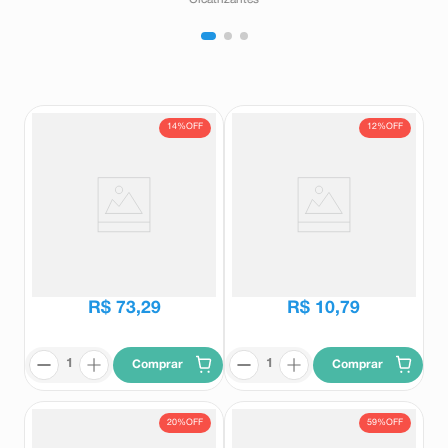
14%
OFF
12%
OFF
Mousse Corporal Curc Arnica
Salonpas Adesivo Pequeno 10
100ml
Unidades
Curc
Salonpas
R$
85
,
13
R$
12
,
30
R$
73
,
29
R$
10
,
79
Comprar
Comprar
20%
OFF
59%
OFF