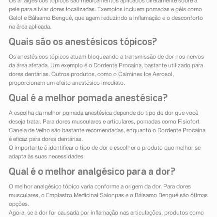
Os analgésicos tópicos são medicamentos aplicados diretamente sobre a
pele para aliviar dores localizadas. Exemplos incluem pomadas e géis como
Gelol e Bálsamo Bengué, que agem reduzindo a inflamação e o desconforto
na área aplicada.
Quais são os anestésicos tópicos?
Os anestésicos tópicos atuam bloqueando a transmissão de dor nos nervos
da área afetada. Um exemplo é o Dordente Procaína, bastante utilizado para
dores dentárias. Outros produtos, como o Calminex Ice Aerosol,
proporcionam um efeito anestésico imediato.
Qual é a melhor pomada anestésica?
A escolha da melhor pomada anestésica depende do tipo de dor que você
deseja tratar. Para dores musculares e articulares, pomadas como Fisiofort
Canela de Velho são bastante recomendadas, enquanto o Dordente Procaína
é eficaz para dores dentárias.
O importante é identificar o tipo de dor e escolher o produto que melhor se
adapta às suas necessidades.
Qual é o melhor analgésico para a dor?
O melhor analgésico tópico varia conforme a origem da dor. Para dores
musculares, o Emplastro Medicinal Salonpas e o Bálsamo Bengué são ótimas
opções.
Agora, se a dor for causada por inflamação nas articulações, produtos como