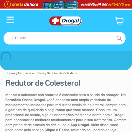
TERMOS MAIS BUSCADOS
1
º
fralda
2
º
pampers confort sec max
Buscar
3
º
dipirona
4
º
lenço umedecido
TERMOS MAIS BUSCADOS
Voltar
5
º
tadalafila
1
º
fralda
6
º
minoxidil
Farmácia em Casa
Redutor de Colesterol
2
º
pampers confort sec max
Redutor de Colesterol
7
º
desodorante
3
º
dipirona
8
º
absorvente
Manter o colesterol sob controle é essencial para a saúde do coração. Na
4
º
lenço umedecido
Farmácia Online Drogal
, você encontra uma ampla variedade de
9
º
teste gravidez
medicamentos indicados para reduzir os níveis de colesterol, sempre com
5
º
tadalafila
a garantia de qualidade e segurança que você merece. Consulte um
10
º
esmalte
profissional de saúde, siga as orientações médicas e conte com a Drogal
6
º
minoxidil
para encontrar os melhores medicamentos para o seu tratamento. Compre
com praticidade através do
site
ou pelo
App Drogal
. Além disso, você
7
º
desodorante
pode optar pelo serviço
Clique e Retire
, retirando seu pedido na loja