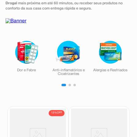
Drogal
mais próxima em até 60 minutos, ou receber seus produtos no
8
º
absorvente
conforto da sua casa com entrega rápida e segura.
9
º
teste gravidez
10
º
esmalte
Dor e Febre
Anti-inflamatórios e
Alergias e Resfriados
Cicatrizantes
13%
OFF