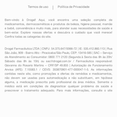
Termos de uso
Política de Privacidade
Bem-vindo à Drogal! Aqui, você encontra uma seleção completa de
medicamentos
,
dermocosméticos e produtos de beleza
,
higiene pessoal
,
mamãe
e bebê
,
conveniência
e muito mais, para atender suas necessidades de saúde e
bem-estar. Explore nossas ofertas e descubra o cuidado que você merece!
Confira todas as categorias do site.
Drogal Farmacêutica LTDA | CNPJ: 54.375.647/0066-72 | IE: 535.412.860.113 | Rua
São João, 909 - Bairro Alto - Piracicaba/São Paulo, CEP: 13416-585 | SAC – Serviço
de Atendimento ao Consumidor: 0800 771 2120 (Segunda à Sexta das 8h às 20h/
Sábado das 8h às 15h) ou
sac@drogal.com.br
/ Farmacêutica responsável:
Giovanna do Rosario Martins – CRF/SP 49.855 | Autorização de Funcionamento
Anvisa (AFE): 7.15583.1 / CEVS: 353870901-477-000047-1-5. As informações
contidas neste site, como promoções e ofertas de remédios e medicamentos,
não devem ser usadas para automedicação e não substituem, em hipótese
alguma, a medicação prescrita pelo profissional da área médica. Somente o
médico está em condições de diagnosticar qualquer problema de saúde e
prescrever o tratamento adequado. Para mais informações, consulte o site
Anvisa. As fotos contidas em nosso site são meramente ilustrativas. Promoções e
preços são válidos apenas para compras on-line, caso haja disponibilidade e
estão sujeitos a alterações no decorrer do dia. Todos os direitos reservados.
Powered by