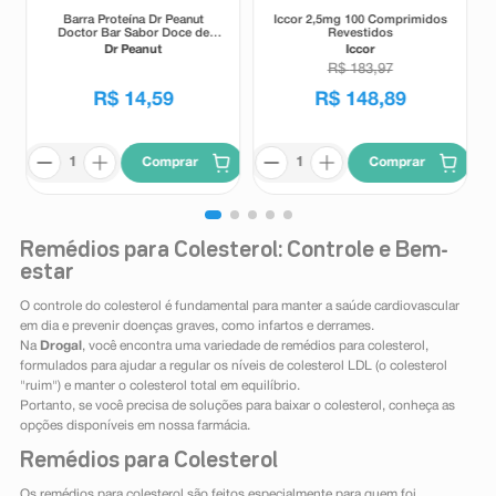
Barra Proteína Dr Peanut
Iccor 2,5mg 100 Comprimidos
Doctor Bar Sabor Doce de
Revestidos
Leite 62g
Dr Peanut
Iccor
R$
183
,
97
R$
14
,
59
R$
148
,
89
Comprar
Comprar
Remédios para Colesterol: Controle e Bem-
estar
O controle do colesterol é fundamental para manter a saúde cardiovascular
em dia e prevenir doenças graves, como infartos e derrames.
Na
Drogal
, você encontra uma variedade de remédios para colesterol,
formulados para ajudar a regular os níveis de colesterol LDL (o colesterol
"ruim") e manter o colesterol total em equilíbrio.
Portanto, se você precisa de soluções para baixar o colesterol, conheça as
opções disponíveis em nossa farmácia.
Remédios para Colesterol
Os remédios para colesterol são feitos especialmente para quem foi