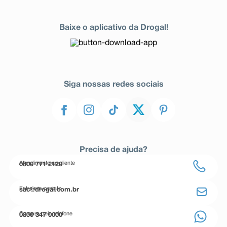
Baixe o aplicativo da Drogal!
Siga nossas redes sociais
Precisa de ajuda?
Atendimento ao cliente
0800 771 2120
Entre em contato
sac@drogal.com.br
Compre pelo telefone
0800 347 0000