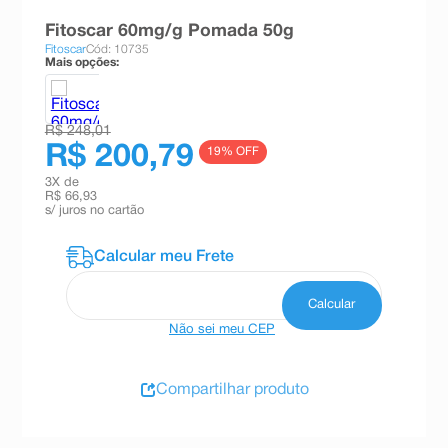
8
º
teste gravidez
Fitoscar 60mg/g Pomada 50g
Fitoscar
Cód: 10735
9
º
absorvente
Mais opções:
10
º
shampoo
R$ 248,01
R$ 200,79
19
% OFF
3
X de
R$ 66,93
s/ juros no cartão
Não sei meu CEP
Compartilhar produto