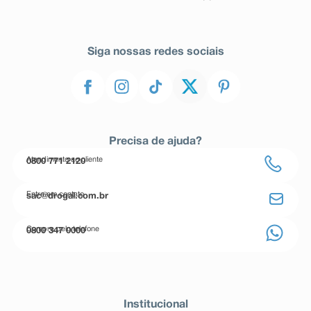
Siga nossas redes sociais
Precisa de ajuda?
Atendimento ao cliente
0800 771 2120
Entre em contato
sac@drogal.com.br
Compre pelo telefone
0800 347 0000
Institucional