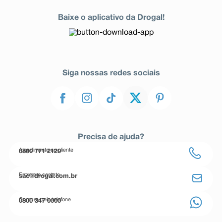
Baixe o aplicativo da Drogal!
Siga nossas redes sociais
Precisa de ajuda?
Atendimento ao cliente
0800 771 2120
Entre em contato
sac@drogal.com.br
Compre pelo telefone
0800 347 0000