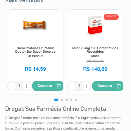
Mais Vendidos
19%
OFF
Barra Proteína Dr Peanut
Iccor 2,5mg 100 Comprimidos
Doctor Bar Sabor Doce de
Revestidos
Leite 62g
Dr Peanut
Iccor
R$
183
,
97
R$
14
,
59
R$
148
,
89
Comprar
Comprar
Drogal: Sua Farmácia Online Completa
A
Drogal
é muito mais do que uma farmácia: é o lugar onde você encontra
tudo o que precisa para cuidar da sua saúde, bem-estar e rotina em um só
lugar. Com uma experiência prática e confiável, oferecemos uma ampla