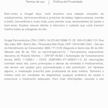
Termos de uso
Política de Privacidade
Bem-vindo à Drogal! Aqui, você encontra uma seleção completa de
medicamentos
,
dermocosméticos e produtos de beleza
,
higiene pessoal
,
mamãe
e bebê
,
conveniência
e muito mais, para atender suas necessidades de saúde e
bem-estar. Explore nossas ofertas e descubra o cuidado que você merece!
Confira todas as categorias do site.
Drogal Farmacêutica LTDA | CNPJ: 54.375.647/0066-72 | IE: 535.412.860.113 | Rua
São João, 909 - Bairro Alto - Piracicaba/São Paulo, CEP: 13416-585 | SAC – Serviço
de Atendimento ao Consumidor: 0800 771 2120 (Segunda à Sexta das 8h às 20h/
Sábado das 8h às 15h) ou
sac@drogal.com.br
/ Farmacêutica responsável:
Giovanna do Rosario Martins – CRF/SP 49.855 | Autorização de Funcionamento
Anvisa (AFE): 7.15583.1 / CEVS: 353870901-477-000047-1-5. As informações
contidas neste site, como promoções e ofertas de remédios e medicamentos,
não devem ser usadas para automedicação e não substituem, em hipótese
alguma, a medicação prescrita pelo profissional da área médica. Somente o
médico está em condições de diagnosticar qualquer problema de saúde e
prescrever o tratamento adequado. Para mais informações, consulte o site
Anvisa. As fotos contidas em nosso site são meramente ilustrativas. Promoções e
preços são válidos apenas para compras on-line, caso haja disponibilidade e
estão sujeitos a alterações no decorrer do dia. Todos os direitos reservados.
Powered by