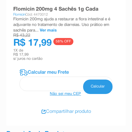
8
º
teste gravidez
Flomicin 200mg 4 Sachês 1g Cada
Flomicin
Cód: 4470012
9
º
esmalte
Flomicin 200mg ajuda a restaurar a flora intestinal e é
adjuvante no tratamento de diarreias. Uso prático em
10
º
absorvente
sachês para...
Ver mais
R$ 43,22
R$ 17,99
58
% OFF
1
X de
R$ 17,99
s/ juros no cartão
Não sei meu CEP
Compartilhar produto