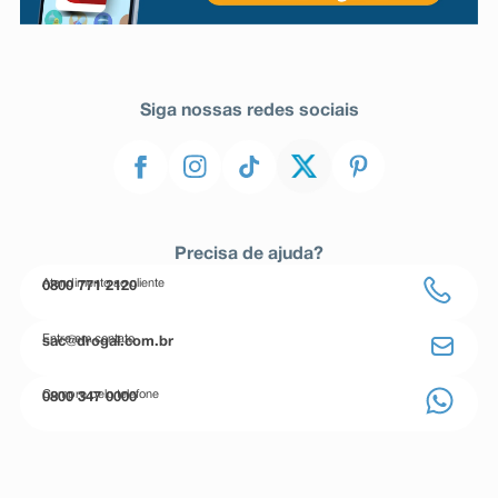
Siga nossas redes sociais
Precisa de ajuda?
Atendimento ao cliente
0800 771 2120
Entre em contato
sac@drogal.com.br
Compre pelo telefone
0800 347 0000