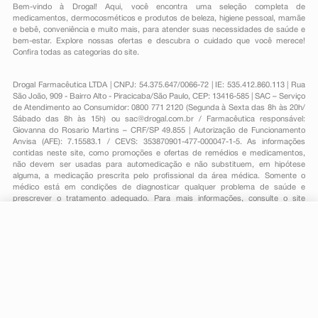
Bem-vindo à Drogal! Aqui, você encontra uma seleção completa de
medicamentos
,
dermocosméticos e produtos de beleza
,
higiene pessoal
,
mamãe
e bebê
,
conveniência
e muito mais, para atender suas necessidades de saúde e
bem-estar. Explore nossas ofertas e descubra o cuidado que você merece!
Confira todas as categorias do site.
Drogal Farmacêutica LTDA | CNPJ: 54.375.647/0066-72 | IE: 535.412.860.113 | Rua
São João, 909 - Bairro Alto - Piracicaba/São Paulo, CEP: 13416-585 | SAC – Serviço
de Atendimento ao Consumidor: 0800 771 2120 (Segunda à Sexta das 8h às 20h/
Sábado das 8h às 15h) ou
sac@drogal.com.br
/ Farmacêutica responsável:
Giovanna do Rosario Martins – CRF/SP 49.855 | Autorização de Funcionamento
Anvisa (AFE): 7.15583.1 / CEVS: 353870901-477-000047-1-5. As informações
contidas neste site, como promoções e ofertas de remédios e medicamentos,
não devem ser usadas para automedicação e não substituem, em hipótese
alguma, a medicação prescrita pelo profissional da área médica. Somente o
médico está em condições de diagnosticar qualquer problema de saúde e
prescrever o tratamento adequado. Para mais informações, consulte o site
Anvisa. As fotos contidas em nosso site são meramente ilustrativas. Promoções e
preços são válidos apenas para compras on-line, caso haja disponibilidade e
R$ 43,22
estão sujeitos a alterações no decorrer do dia. Todos os direitos reservados.
-
+
R$ 17,99
Comprar
Em
1
x
R$ 17,99
Powered by