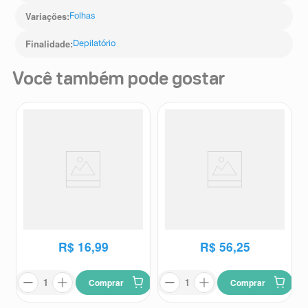
Variações
:
Folhas
Finalidade
:
Depilatório
Você também pode gostar
Folhas Prontas Sveda Mel
Kit de Depilação Facial Veet
com Aloe Vera 16 Unidades
Pure & Fresh 1 Creme
Sveda
Veet
Depilatório 50ml + 1 Creme
Pós Depilatório 50ml
R$
16
,
99
R$
56
,
25
Comprar
Comprar