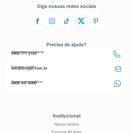
Siga nossas redes sociais
Precisa de ajuda?
0800 771 2120
Atendimento ao cliente
sac@drogal.com.br
Entre em contato
0800 347 0000
Compre pelo telefone
Institucional
Nossa história
Especial 90 Anos