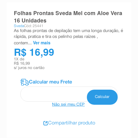
8
º
absorvente
Folhas Prontas Sveda Mel com Aloe Vera
9
º
teste gravidez
16 Unidades
Sveda
Cód: 25441
10
º
esmalte
As folhas prontas de depilação tem uma longa duração, é
rápida, pratica e tira os pelinho pelas raízes ,
Ver mais
contem...
R$ 16,99
1
X de
R$ 16,99
s/ juros no cartão
Não sei meu CEP
Compartilhar produto