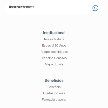
Compre pelo telefone
0800 347 0000
Institucional
Nossa história
Especial 90 Anos
Responsabilidades
Trabalhe Conosco
Mapa do site
Benefícios
Convênio
Ofertas do mês
Farmácia popular