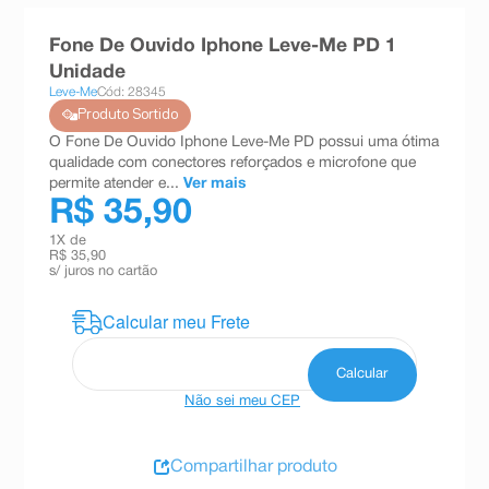
8
º
teste gravidez
Fone De Ouvido Iphone Leve-Me PD 1
9
º
esmalte
Unidade
Leve-Me
Cód: 28345
10
º
absorvente
Produto Sortido
O Fone De Ouvido Iphone Leve-Me PD possui uma ótima
qualidade com conectores reforçados e microfone que
permite atender e...
Ver mais
R$ 35,90
1
X de
R$ 35,90
s/ juros no cartão
Não sei meu CEP
Compartilhar produto