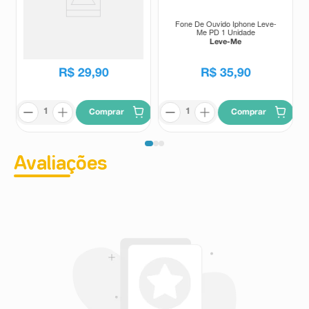
Cabo Tipo C Universal Leve-Me
Fone De Ouvido Iphone Leve-
V8 USB 1 Unidade
Me PD 1 Unidade
Leve-Me
Leve-Me
R$
29
,
90
R$
35
,
90
Comprar
Comprar
Avaliações