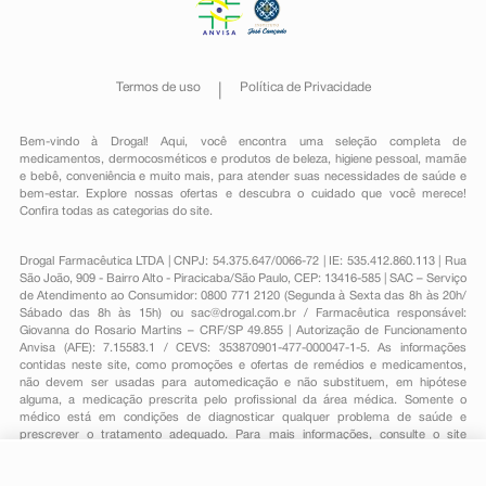
Termos de uso
Política de Privacidade
Bem-vindo à Drogal! Aqui, você encontra uma seleção completa de
medicamentos
,
dermocosméticos e produtos de beleza
,
higiene pessoal
,
mamãe
e bebê
,
conveniência
e muito mais, para atender suas necessidades de saúde e
bem-estar. Explore nossas ofertas e descubra o cuidado que você merece!
Confira todas as categorias do site.
Drogal Farmacêutica LTDA | CNPJ: 54.375.647/0066-72 | IE: 535.412.860.113 | Rua
São João, 909 - Bairro Alto - Piracicaba/São Paulo, CEP: 13416-585 | SAC – Serviço
de Atendimento ao Consumidor: 0800 771 2120 (Segunda à Sexta das 8h às 20h/
Sábado das 8h às 15h) ou
sac@drogal.com.br
/ Farmacêutica responsável:
Giovanna do Rosario Martins – CRF/SP 49.855 | Autorização de Funcionamento
Anvisa (AFE): 7.15583.1 / CEVS: 353870901-477-000047-1-5. As informações
contidas neste site, como promoções e ofertas de remédios e medicamentos,
não devem ser usadas para automedicação e não substituem, em hipótese
alguma, a medicação prescrita pelo profissional da área médica. Somente o
médico está em condições de diagnosticar qualquer problema de saúde e
prescrever o tratamento adequado. Para mais informações, consulte o site
Anvisa. As fotos contidas em nosso site são meramente ilustrativas. Promoções e
preços são válidos apenas para compras on-line, caso haja disponibilidade e