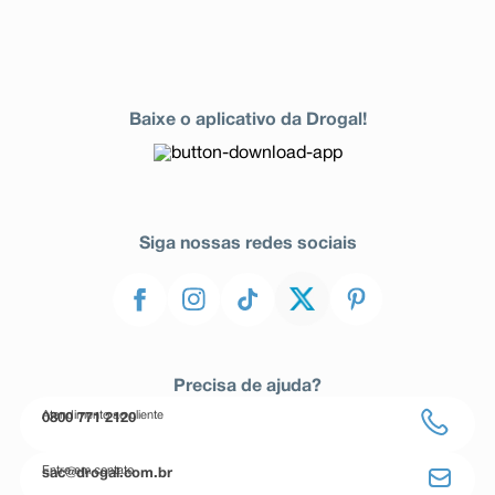
Baixe o aplicativo da Drogal!
Siga nossas redes sociais
Precisa de ajuda?
Atendimento ao cliente
0800 771 2120
Entre em contato
sac@drogal.com.br