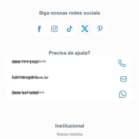
Siga nossas redes sociais
Precisa de ajuda?
Atendimento ao cliente
0800 771 2120
Entre em contato
sac@drogal.com.br
Compre pelo telefone
0800 347 0000
Institucional
Nossa história