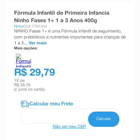
8
º
teste gravidez
Fórmula Infantil de Primeira Infancia
9
º
esmalte
Ninho Fases 1+ 1 a 3 Anos 400g
Ninho
Cód: 7791054
10
º
absorvente
NINHO Fases 1+ é uma Fórmula infantil de seguimento,
com prebióticos e nutrientes importantes para crianças de
1 a 3...
Ver mais
Mais opções:
R$ 29,79
1
X de
R$ 29,79
s/ juros no cartão
Não sei meu CEP