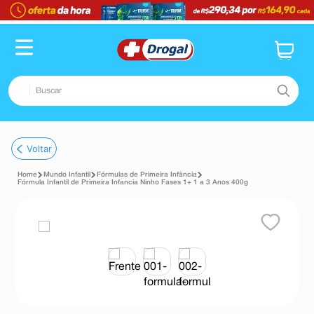
Buscar
TERMOS MAIS BUSCADOS
Voltar
1
º
fralda
Mundo Infantil
Fórmulas de Primeira Infância
2
º
pampers confort sec max
Fórmula Infantil de Primeira Infancia Ninho Fases 1+ 1 a 3 Anos 400g
3
º
dipirona
4
º
lenço umedecido
5
º
tadalafila
6
º
minoxidil
7
º
desodorante