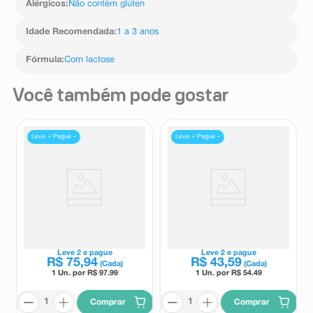
proteínas
Alérgicos
:
Não contém glúten
Idade Recomendada
:
1 a 3 anos
Fórmula
:
Com lactose
Você também pode gostar
Leve + Pague -
Leve + Pague -
Fórmula Infantil Aptanutri
Fórmula Infantil de Primeira
Profutura 3 800g
Infância Ninho Fases 1+ 1 a 3
Anos 800g
Aptanutri
Ninho
Leve
2
e pague
Leve
2
e pague
R$
75
,
94
R$
43
,
59
(Cada)
(Cada)
1 Un. por R$
97.99
1 Un. por R$
54.49
Comprar
Comprar