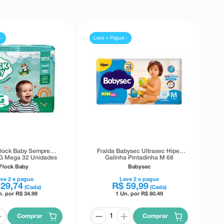
-
Leve + Pague -
Flock Baby Sempre
Fralda Babysec Ultrasec Hiper
G Mega 32 Unidades
Galinha Pintadinha M 68
Unidades
Flock Baby
Babysec
eve
2
e pague
Leve
2
e pague
29
,
74
R$
59
,
99
(Cada)
(Cada)
n. por R$
34.99
1 Un. por R$
80.49
Comprar
Comprar