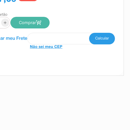
artão
+
Comprar
Não sei meu CEP