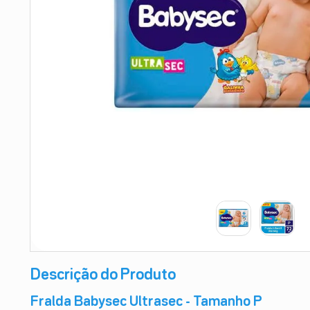
9
º
esmalte
10
º
absorvente
Descrição do Produto
Fralda Babysec Ultrasec - Tamanho P