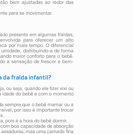
estão bem ajustadas ao redor das
ente para se movimentar.
ado presente em algumas fraldas,
envolvida para oferecer um alto
ca por mais tempo. O diferencial
 umidade, distribuindo-a de forma
nando maior conforto para o bebê.
endo a sensação de frescor e bem-
 da fralda infantil?
, ou seja, quando ele fizer xixi ou
m a idade do bebê e com o momento
ralda sempre que o bebê mamar ou a
sível, por isso é importante trocar
s.
a, pois é a hora do bebê dormir.
da com boa capacidade de absorção
a assaduras, mas uma camada fina