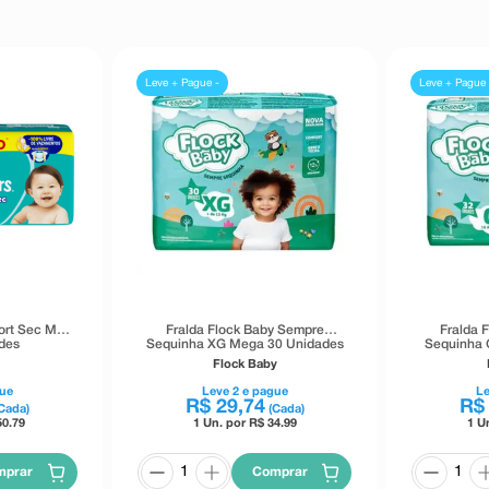
Leve + Pague -
Leve + Pague 
ort Sec Max
Fralda Flock Baby Sempre
Fralda 
des
Sequinha XG Mega 30 Unidades
Sequinha 
Flock Baby
ue
Leve
2
e pague
L
R$
29
,
74
R$
Cada)
(Cada)
50.79
1 Un. por R$
34.99
1 U
mprar
Comprar