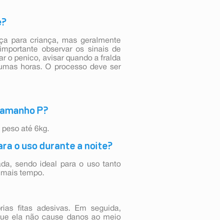
e?
nça para criança, mas geralmente
importante observar os sinais de
r o penico, avisar quando a fralda
lgumas horas. O processo deve ser
 tamanho P?
 peso até 6kg.
ra o uso durante a noite?
da, sendo ideal para o uso tanto
r mais tempo.
ias fitas adesivas. Em seguida,
 que ela não cause danos ao meio