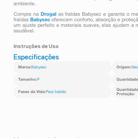
ambiente.
Compre na
Drogal
as fraldas Babysec e garanta o me
fraldas
Babysec
oferecem conforto, absorção e proteçã
um ajuste perfeito e materiais suaves, elas ajudam a
saudável.
Instruções de Uso
Especificações
1. Retire a fralda da embalagem e estique-a para ajustar
2. Deite o bebê sobre uma superfície segura e limpa.
Marca
:
Babysec
Origem
:
Nac
3. Levante as perninhas suavemente para posicionar a 
bumbum.
4. Traga a parte da frente da fralda para cima, cobrindo 
Tamanho
:
P
Quantidad
5. Ajuste as fitas adesivas da fralda nas laterais para
apertado, nem muito folgado.
Quantidade
Fases da Vida
:
Para bebês
Proteção
:
6. Certifique-se de que as barreiras antivazamento 
perninhas para evitar vazamentos.
7. O bebê deve se sentir confortável, com espaço sufici