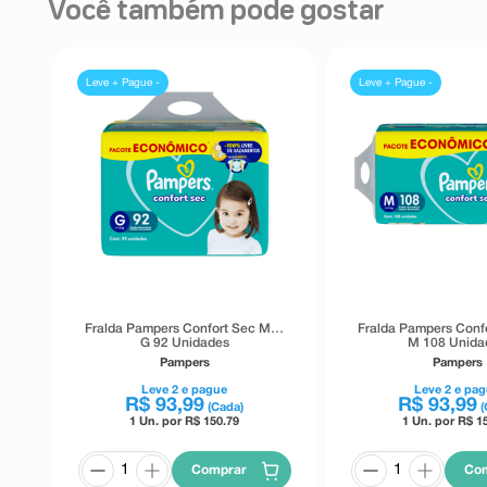
Você também pode gostar
Leve + Pague -
Leve + Pague -
Fralda Pampers Confort Sec Max
Fralda Pampers Conf
G 92 Unidades
M 108 Unida
Pampers
Pampers
Leve
2
e pague
Leve
2
e pag
R$
93
,
99
R$
93
,
99
(Cada)
(
1 Un. por R$
150.79
1 Un. por R$
1
Comprar
Co