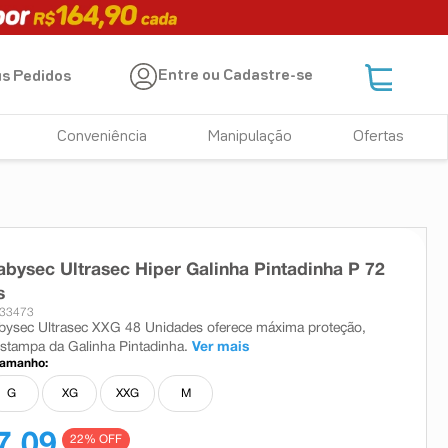
Entre ou Cadastre-se
s Pedidos
Conveniência
Manipulação
Ofertas
abysec Ultrasec Hiper Galinha Pintadinha P 72
s
 33473
bysec Ultrasec XXG 48 Unidades oferece máxima proteção,
estampa da Galinha Pintadinha.
Ver mais
tamanho:
G
XG
XXG
M
7,09
22
% OFF