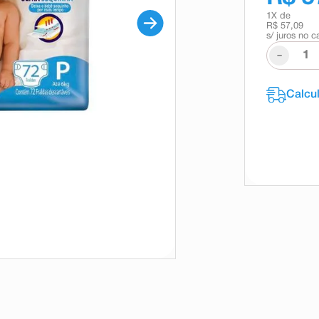
1
X de
R$ 57,09
s/ juros no c
-