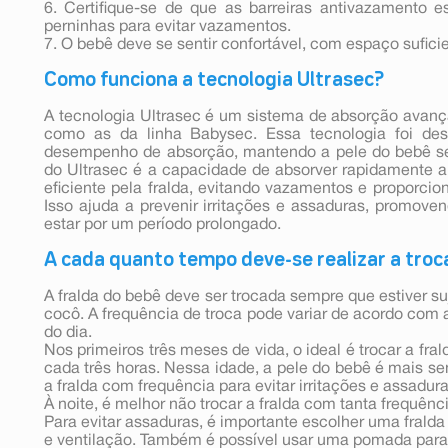
6. Certifique-se de que as barreiras antivazamento 
perninhas para evitar vazamentos.
7. O bebê deve se sentir confortável, com espaço sufici
Como funciona a tecnologia Ultrasec?
A tecnologia Ultrasec é um sistema de absorção avanç
como as da linha Babysec. Essa tecnologia foi des
desempenho de absorção, mantendo a pele do bebê se
do Ultrasec é a capacidade de absorver rapidamente a
eficiente pela fralda, evitando vazamentos e proporcio
Isso ajuda a prevenir irritações e assaduras, promov
estar por um período prolongado.
A cada quanto tempo deve-se realizar a troca
A fralda do bebê deve ser trocada sempre que estiver suja
cocô. A frequência de troca pode variar de acordo co
do dia.
Nos primeiros três meses de vida, o ideal é trocar a f
cada três horas. Nessa idade, a pele do bebê é mais sen
a fralda com frequência para evitar irritações e assadura
À noite, é melhor não trocar a fralda com tanta frequênci
Para evitar assaduras, é importante escolher uma fral
e ventilação. Também é possível usar uma pomada par