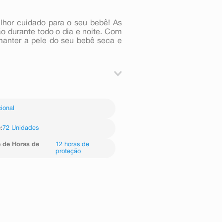
lhor cuidado para o seu bebê! As
o durante todo o dia e noite. Com
 manter a pele do seu bebê seca e
 o formato.
ional
parte de trás da fralda abaixo do
a barriguinha do bebê.
e
:
72 Unidades
 um encaixe confortável, nem muito
 de Horas de
12 horas de
proteção
estão bem ajustadas ao redor das
ente para se movimentar.