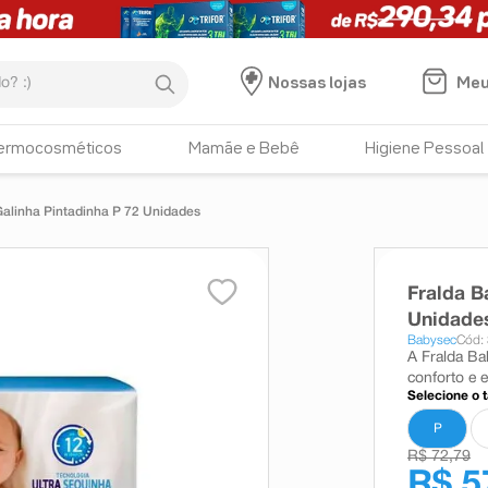
:)
Meu
Nossas lojas
ermocosméticos
Mamãe e Bebê
Higiene Pessoal
Galinha Pintadinha P 72 Unidades
Fralda B
Unidade
Babysec
Cód:
A Fralda Ba
conforto e 
Selecione o 
P
R$ 72,79
R$ 5