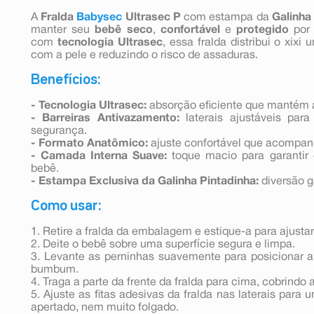
A
Fralda
Babysec
Ultrasec P
com estampa da
Galinha
manter seu
bebê seco
,
confortável
e
protegido
por 
com
tecnologia Ultrasec
, essa fralda distribui o xix
com a pele e reduzindo o risco de assaduras.
Benefícios:
- Tecnologia Ultrasec:
absorção eficiente que mantém 
- Barreiras Antivazamento:
laterais ajustáveis para
segurança.
- Formato Anatômico:
ajuste confortável que acompan
- Camada Interna Suave:
toque macio para garantir 
bebê.
- Estampa Exclusiva da Galinha Pintadinha:
diversão g
Como usar:
1. Retire a fralda da embalagem e estique-a para ajustar
2. Deite o bebê sobre uma superfície segura e limpa.
3. Levante as perninhas suavemente para posicionar a 
bumbum.
4. Traga a parte da frente da fralda para cima, cobrindo 
5. Ajuste as fitas adesivas da fralda nas laterais para
apertado, nem muito folgado.