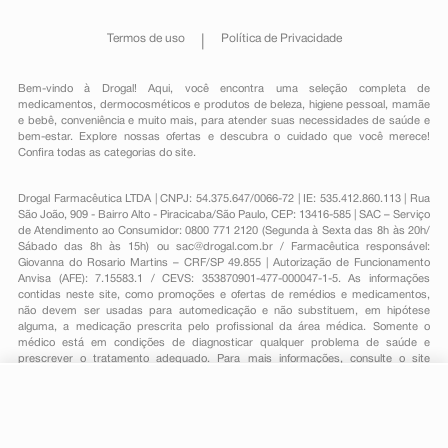
Termos de uso
Política de Privacidade
Bem-vindo à Drogal! Aqui, você encontra uma seleção completa de
medicamentos
,
dermocosméticos e produtos de beleza
,
higiene pessoal
,
mamãe
e bebê
,
conveniência
e muito mais, para atender suas necessidades de saúde e
bem-estar. Explore nossas ofertas e descubra o cuidado que você merece!
Confira todas as categorias do site.
Drogal Farmacêutica LTDA | CNPJ: 54.375.647/0066-72 | IE: 535.412.860.113 | Rua
São João, 909 - Bairro Alto - Piracicaba/São Paulo, CEP: 13416-585 | SAC – Serviço
de Atendimento ao Consumidor: 0800 771 2120 (Segunda à Sexta das 8h às 20h/
Sábado das 8h às 15h) ou
sac@drogal.com.br
/ Farmacêutica responsável:
Giovanna do Rosario Martins – CRF/SP 49.855 | Autorização de Funcionamento
Anvisa (AFE): 7.15583.1 / CEVS: 353870901-477-000047-1-5. As informações
contidas neste site, como promoções e ofertas de remédios e medicamentos,
não devem ser usadas para automedicação e não substituem, em hipótese
alguma, a medicação prescrita pelo profissional da área médica. Somente o
médico está em condições de diagnosticar qualquer problema de saúde e
prescrever o tratamento adequado. Para mais informações, consulte o site
Anvisa. As fotos contidas em nosso site são meramente ilustrativas. Promoções e
preços são válidos apenas para compras on-line, caso haja disponibilidade e
estão sujeitos a alterações no decorrer do dia. Todos os direitos reservados.
-
+
Comprar