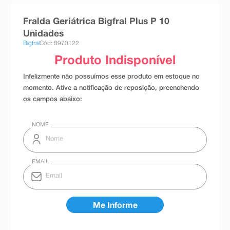
8
º
teste gravidez
Fralda Geriátrica Bigfral Plus P 10
9
º
absorvente
Unidades
Bigfral
Cód: 8970122
10
º
shampoo