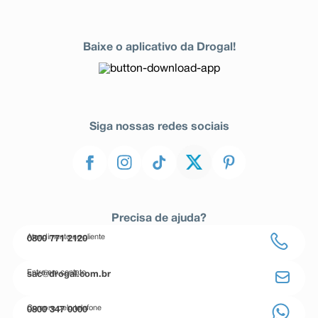
Baixe o aplicativo da Drogal!
Siga nossas redes sociais
Precisa de ajuda?
Atendimento ao cliente
0800 771 2120
Entre em contato
sac@drogal.com.br
Compre pelo telefone
0800 347 0000