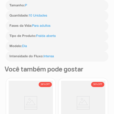
Tamanho
:
P
Quantidade
:
10 Unidades
Fases da Vida
:
Para adultos
Tipo de Produto
:
Fralda aberta
Modelo
:
Dia
Intensidade do Fluxo
:
Intensa
Você também pode gostar
38%
OFF
38%
OFF
Fralda Descartável Adulto
Fralda Descartável Adulto