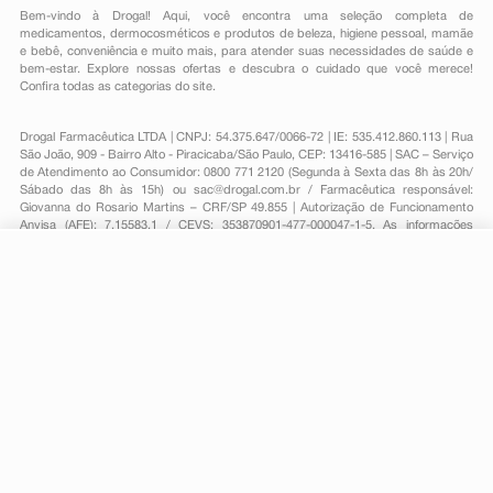
Bem-vindo à Drogal! Aqui, você encontra uma seleção completa de
medicamentos
,
dermocosméticos e produtos de beleza
,
higiene pessoal
,
mamãe
e bebê
,
conveniência
e muito mais, para atender suas necessidades de saúde e
bem-estar. Explore nossas ofertas e descubra o cuidado que você merece!
Confira todas as categorias do site.
Drogal Farmacêutica LTDA | CNPJ: 54.375.647/0066-72 | IE: 535.412.860.113 | Rua
São João, 909 - Bairro Alto - Piracicaba/São Paulo, CEP: 13416-585 | SAC – Serviço
de Atendimento ao Consumidor: 0800 771 2120 (Segunda à Sexta das 8h às 20h/
Sábado das 8h às 15h) ou
sac@drogal.com.br
/ Farmacêutica responsável:
Giovanna do Rosario Martins – CRF/SP 49.855 | Autorização de Funcionamento
Anvisa (AFE): 7.15583.1 / CEVS: 353870901-477-000047-1-5. As informações
contidas neste site, como promoções e ofertas de remédios e medicamentos,
não devem ser usadas para automedicação e não substituem, em hipótese
alguma, a medicação prescrita pelo profissional da área médica. Somente o
R$ 152,35
-
+
Comprar
médico está em condições de diagnosticar qualquer problema de saúde e
Em
3
x
R$ 50,78
prescrever o tratamento adequado. Para mais informações, consulte o site
Anvisa. As fotos contidas em nosso site são meramente ilustrativas. Promoções e
preços são válidos apenas para compras on-line, caso haja disponibilidade e
estão sujeitos a alterações no decorrer do dia. Todos os direitos reservados.
Powered by