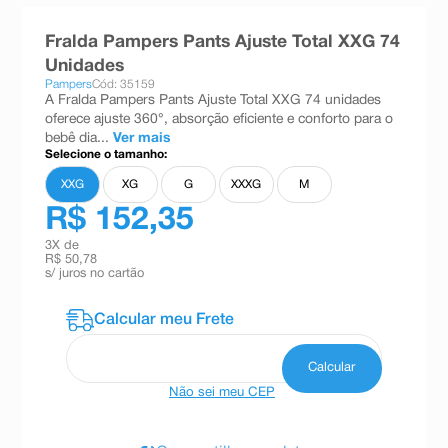
8
º
absorvente
Fralda Pampers Pants Ajuste Total XXG 74
9
º
teste gravidez
Unidades
Pampers
Cód: 35159
10
º
esmalte
A Fralda Pampers Pants Ajuste Total XXG 74 unidades
oferece ajuste 360°, absorção eficiente e conforto para o
bebê dia...
Ver mais
Selecione o tamanho:
XXG
XG
G
XXXG
M
R$ 152,35
3
X de
R$ 50,78
s/ juros no cartão
Não sei meu CEP