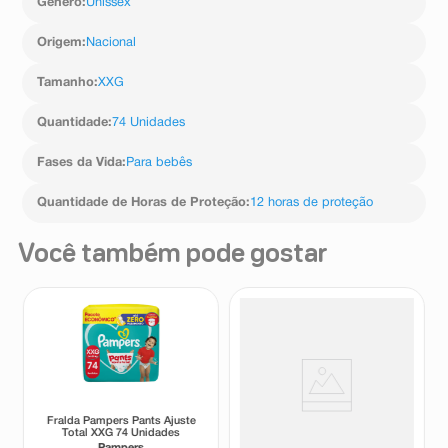
Gênero
:
Unissex
Origem
:
Nacional
Tamanho
:
XXG
Quantidade
:
74 Unidades
Fases da Vida
:
Para bebês
Quantidade de Horas de Proteção
:
12 horas de proteção
Você também pode gostar
Fralda Pampers Pants Ajuste
Fralda Pampers Pants Ajuste
Total XXG 74 Unidades
Total XXXG 66 Unidades
Pampers
Pampers