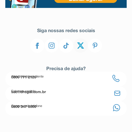
Siga nossas redes sociais
Precisa de ajuda?
Atendimento ao cliente
0800 771 2120
Entre em contato
sac@drogal.com.br
Compre pelo telefone
0800 347 0000