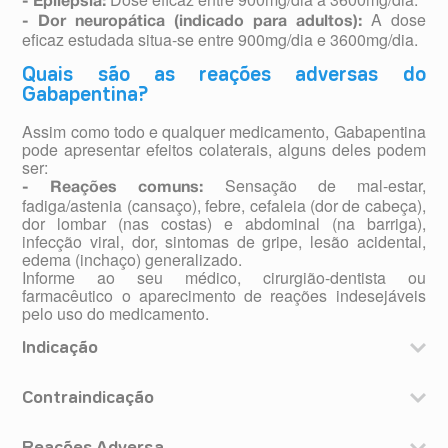
- Epilepsia:
A dose
- Dor neuropática (indicado para adultos):
eficaz estudada situa-se entre 900mg/dia e 3600mg/dia.
Quais são as reações adversas do
Gabapentina?
Assim como todo e qualquer medicamento, Gabapentina
pode apresentar efeitos colaterais, alguns deles podem
ser:
Sensação de mal-estar,
- Reações comuns:
fadiga/astenia (cansaço), febre, cefaleia (dor de cabeça),
dor lombar (nas costas) e abdominal (na barriga),
infecção viral, dor, sintomas de gripe, lesão acidental,
edema (inchaço) generalizado.
Informe ao seu médico, cirurgião-dentista ou
farmacêutico o aparecimento de reações indesejáveis
pelo uso do medicamento.
Indicação
Este medicamento é indicado para: tratamento da dor
neuropática (dor devido à lesão e/ou mau funcionamento
Contraindicação
dos nervos e/ou do sistema nervoso) em adultos; como
Não use este medicamento se tiver hipersensibilidade
monoterapia (uso apenas de gabapentina) e terapia