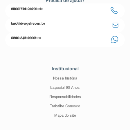
Precisa de ajuda?
Atendimento ao cliente
0800 771 2120
Entre em contato
sac@drogal.com.br
Compre pelo telefone
0800 347 0000
Institucional
Nossa história
Especial 90 Anos
Responsabilidades
Trabalhe Conosco
Mapa do site