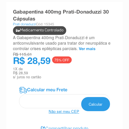
8
º
esmalte
Gabapentina 400mg Prati-Donaduzzi 30
9
º
absorvente
Cápsulas
Prati donaduzzi
Cód: 15345
10
º
shampoo
Medicamento Controlado
A Gabapentina 400mg Prati-Donaduzzi é um
anticonvulsivante usado para tratar dor neuropática e
controlar crises epilépticas parciais.
Ver mais
R$ 115,61
R$ 28,59
75
% OFF
1
X de
R$ 28,59
s/ juros no cartão
Não sei meu CEP
Compartilhar produto