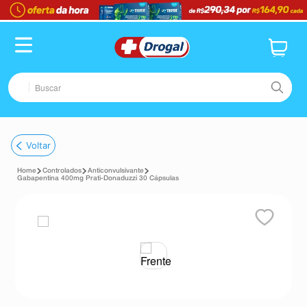
Buscar
TERMOS MAIS BUSCADOS
Voltar
1
º
fralda
Controlados
Anticonvulsivante
2
º
dipirona
Gabapentina 400mg Prati-Donaduzzi 30 Cápsulas
3
º
lenço umedecido
4
º
tadalafila
5
º
minoxidil
6
º
desodorante
7
º
teste gravidez