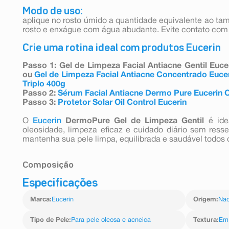
Modo de uso:
aplique no rosto úmido a quantidade equivalente ao t
rosto e enxágue com água abudante. Evite contato com 
Crie uma rotina ideal com produtos Eucerin
Passo 1: Gel de Limpeza Facial Antiacne Gentil Euc
ou
Gel de Limpeza Facial Antiacne Concentrado Eucer
Triplo 400g
Passo 2:
Sérum Facial Antiacne Dermo Pure Eucerin Oi
Passo 3:
Protetor Solar Oil Control Eucerin
O
Eucerin
DermoPure Gel de Limpeza Gentil
é ide
oleosidade, limpeza eficaz e cuidado diário sem ress
mantenha sua pele limpa, equilibrada e saudável todos o
Composição
Especificações
Aqua, Sodium Cocoamphoacetate, Propylene Glycol, Sod
Sodium Benzoate, Salicylic Acid, Sodium Chloride
Marca
:
Eucerin
Origem
:
Nac
Tipo de Pele
:
Para pele oleosa e acneica
Textura
:
Em 