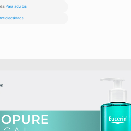
ida
:
Para adultos
Antioleosidade