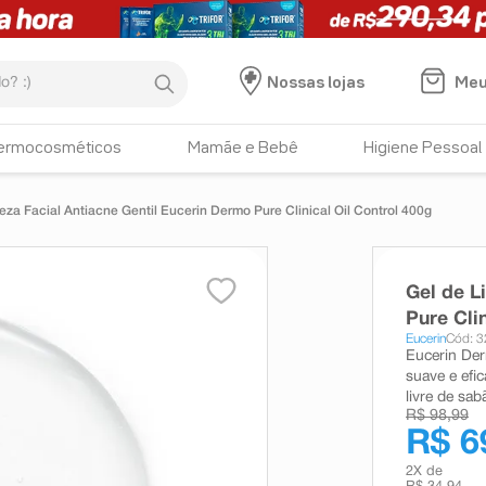
:)
Meu
Nossas lojas
ermocosméticos
Mamãe e Bebê
Higiene Pessoal
eza Facial Antiacne Gentil Eucerin Dermo Pure Clinical Oil Control 400g
Gel de L
Pure Cli
Eucerin
Cód: 
Eucerin Der
suave e efi
livre de sab
R$ 98,99
R$ 6
2
X de