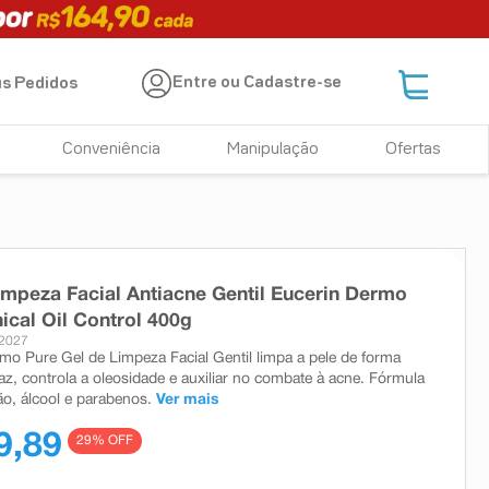
Entre ou Cadastre-se
s Pedidos
Conveniência
Manipulação
Ofertas
impeza Facial Antiacne Gentil Eucerin Dermo
nical Oil Control 400g
32027
mo Pure Gel de Limpeza Facial Gentil limpa a pele de forma
caz, controla a oleosidade e auxiliar no combate à acne. Fórmula
ão, álcool e parabenos.
Ver mais
9,89
29
% OFF