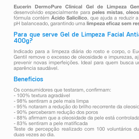
Eucerin DermoPure Clinical Gel de Limpeza Gent
desenvolvido especialmente para
peles mistas
,
oleos
fórmula contém
Ácido Salicílico
, que ajuda a reduzir 
pH balanceado, garantindo uma
limpeza eficaz sem re
Para que serve Gel de Limpeza Facial Anti
400g?
Indicado para a limpeza diária do rosto e corpo, o 
Gentil remove o excesso de oleosidade e impurezas, aj
prevenir novas imperfeições. Ideal para quem busca u
aparência saudável.
Benefícios
Os consumidores que testaram, confirmam:
- 100% textura agradável
- 98% sentiram a pele mais limpa
- 95% notaram a redução do brilho recorrente da oleosi
- 90% perceberam redução dos poros
- 88% afirmam que a oleosidade da pele está controlad
- 83% sentiram a pele matificada
Teste de percepção realizado com 100 voluntários d
duas vezes ao dia.