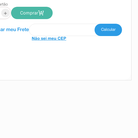
artão
+
Comprar
Não sei meu CEP