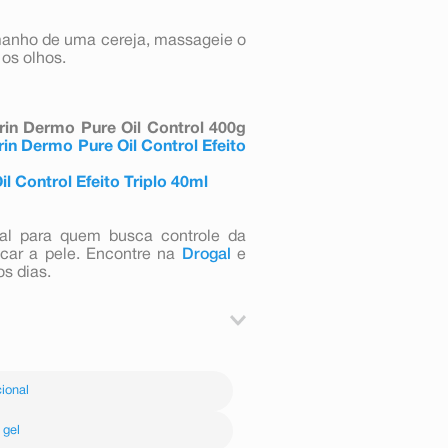
amanho de uma cereja, massageie o
os olhos.
erin Dermo Pure Oil Control 400g
in Dermo Pure Oil Control Efeito
l Control Efeito Triplo 40ml
al para quem busca controle da
ecar a pele. Encontre na
Drogal
e
s dias.
ium Laureth Sulfate, Citric Acid,
ional
gel