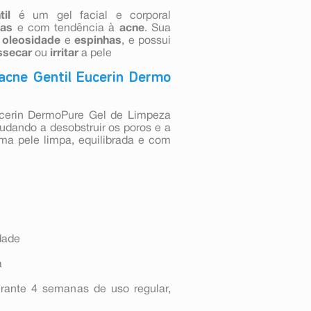
il
é um gel facial e corporal
as
e com tendência à
acne
. Sua
a
oleosidade
e
espinhas
, e possui
ssecar
ou
irritar
a pele
acne Gentil Eucerin Dermo
Eucerin DermoPure Gel de Limpeza
udando a desobstruir os poros e a
ma pele limpa, equilibrada e com
dade
a
urante 4 semanas de uso regular,