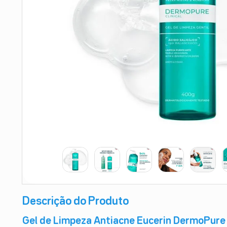
9
º
teste gravidez
10
º
esmalte
Descrição do Produto
Gel de Limpeza Antiacne Eucerin DermoPure 