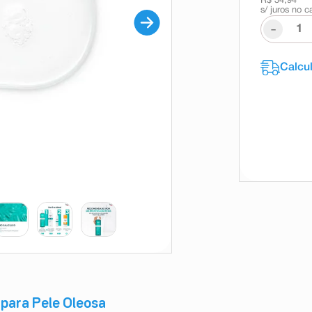
R$ 34,94
s/ juros no c
-
para Pele Oleosa