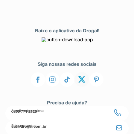
Baixe o aplicativo da Drogal!
Siga nossas redes sociais
Precisa de ajuda?
Atendimento ao cliente
0800 771 2120
Entre em contato
sac@drogal.com.br