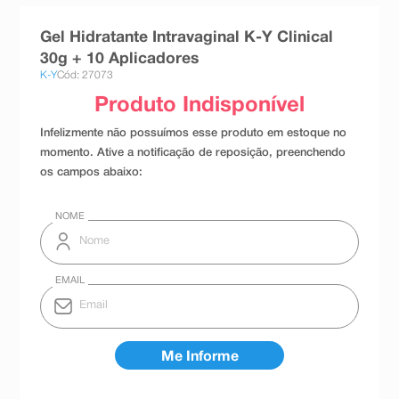
8
º
teste gravidez
Gel Hidratante Intravaginal K-Y Clinical
9
º
absorvente
30g + 10 Aplicadores
K-Y
Cód: 27073
10
º
shampoo