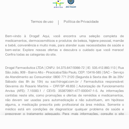
Termos de uso
Política de Privacidade
Bem-vindo à Drogal! Aqui, você encontra uma seleção completa de
medicamentos
,
dermocosméticos e produtos de beleza
,
higiene pessoal
,
mamãe
e bebê
,
conveniência
e muito mais, para atender suas necessidades de saúde e
bem-estar. Explore nossas ofertas e descubra o cuidado que você merece!
Confira todas as categorias do site.
Drogal Farmacêutica LTDA | CNPJ: 54.375.647/0066-72 | IE: 535.412.860.113 | Rua
São João, 909 - Bairro Alto - Piracicaba/São Paulo, CEP: 13416-585 | SAC – Serviço
de Atendimento ao Consumidor: 0800 771 2120 (Segunda à Sexta das 8h às 20h/
Sábado das 8h às 15h) ou
sac@drogal.com.br
/ Farmacêutica responsável:
Giovanna do Rosario Martins – CRF/SP 49.855 | Autorização de Funcionamento
Anvisa (AFE): 7.15583.1 / CEVS: 353870901-477-000047-1-5. As informações
contidas neste site, como promoções e ofertas de remédios e medicamentos,
não devem ser usadas para automedicação e não substituem, em hipótese
alguma, a medicação prescrita pelo profissional da área médica. Somente o
médico está em condições de diagnosticar qualquer problema de saúde e
prescrever o tratamento adequado. Para mais informações, consulte o site
Anvisa. As fotos contidas em nosso site são meramente ilustrativas. Promoções e
preços são válidos apenas para compras on-line, caso haja disponibilidade e
estão sujeitos a alterações no decorrer do dia. Todos os direitos reservados.