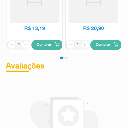
Gel Lubrificante Íntimo K-Med
Lubrificante Íntimo Intragel
50g
Aloe Vera e Camomila 100g
K-Med
Intra Gel
R$
53
,
36
R$
13
,
19
R$
20
,
90
Comprar
Comprar
Avaliações