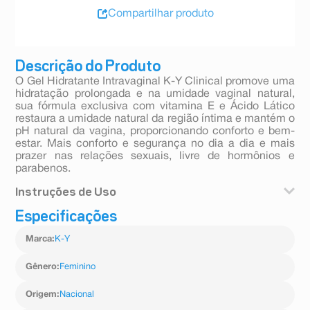
Compartilhar produto
Descrição do Produto
O Gel Hidratante Intravaginal K-Y Clinical promove uma
hidratação prolongada e na umidade vaginal natural,
sua fórmula exclusiva com vitamina E e Ácido Lático
restaura a umidade natural da região íntima e mantém o
pH natural da vagina, proporcionando conforto e bem-
estar. Mais conforto e segurança no dia a dia e mais
prazer nas relações sexuais, livre de hormônios e
parabenos.
Instruções de Uso
Especificações
Uma aplicação a cada 3 dias, para 30 dias de
tratamento Contém 10 aplicadores descartáveis.
Marca
:
K-Y
Gênero
:
Feminino
Origem
:
Nacional