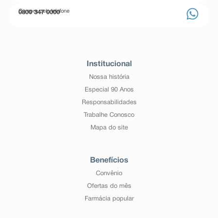
Compre pelo telefone
0800 347 0000
Institucional
Nossa história
Especial 90 Anos
Responsabilidades
Trabalhe Conosco
Mapa do site
Benefícios
Convênio
Ofertas do mês
Farmácia popular