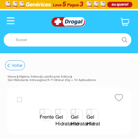
Buscar
TERMOS MAIS BUSCADOS
Voltar
1
º
fralda
Higiene Íntima
Lubrificante Íntimo
2
º
dipirona
Gel Hidratante Intravaginal K-Y Clinical 30g + 10 Aplicadores
3
º
lenço umedecido
4
º
tadalafila
5
º
minoxidil
6
º
desodorante
7
º
esmalte