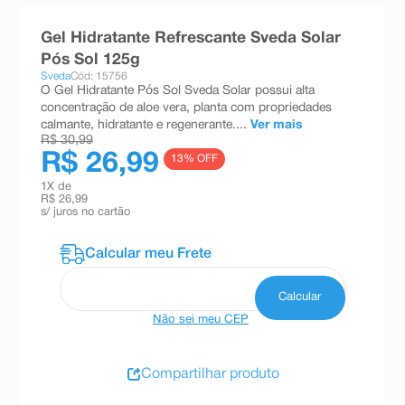
8
º
teste gravidez
Gel Hidratante Refrescante Sveda Solar
9
º
absorvente
Pós Sol 125g
Sveda
Cód: 15756
10
º
shampoo
O Gel Hidratante Pós Sol Sveda Solar possui alta
concentração de aloe vera, planta com propriedades
calmante, hidratante e regenerante....
Ver mais
R$ 30,99
R$ 26,99
13
% OFF
1
X de
R$ 26,99
s/ juros no cartão
Não sei meu CEP
Compartilhar produto