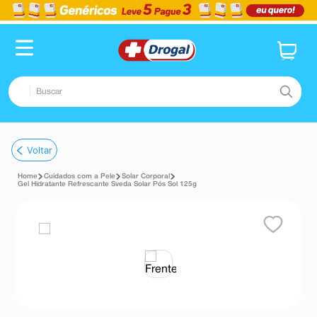
Buscar
TERMOS MAIS BUSCADOS
Voltar
1
º
fralda
Cuidados com a Pele
Solar Corporal
2
º
dipirona
Gel Hidratante Refrescante Sveda Solar Pós Sol 125g
3
º
lenço umedecido
4
º
tadalafila
5
º
minoxidil
6
º
desodorante
7
º
esmalte