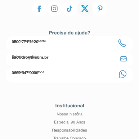
Precisa de ajuda?
Atendimento ao cliente
0800 771 2120
Entre em contato
sac@drogal.com.br
Compre pelo telefone
0800 347 0000
Institucional
Nossa história
Especial 90 Anos
Responsabilidades
Trabalhe Conosco