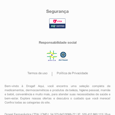
Segurança
Responsabilidade social
Termos de uso
Política de Privacidade
Bem-vindo à Drogal! Aqui, você encontra uma seleção completa de
medicamentos
,
dermocosméticos e produtos de beleza
,
higiene pessoal
,
mamãe
e bebê
,
conveniência
e muito mais, para atender suas necessidades de saúde e
bem-estar. Explore nossas ofertas e descubra o cuidado que você merece!
Confira todas as categorias do site.
Drogal Farmacêutica LTDA | CNPJ: 54.375.647/0066-72 | IE: 535.412.860.113 | Rua