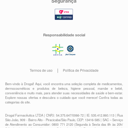
Segurança
Responsabilidade social
Termos de uso
Política de Privacidade
Bem-vindo à Drogal! Aqui, você encontra uma seleção completa de
medicamentos
,
dermocosméticos e produtos de beleza
,
higiene pessoal
,
mamãe e bebê
,
conveniência
e muito mais, para atender suas necessidades de saúde e bem-estar.
Explore nossas ofertas e descubra o cuidado que você merece!
Confira todas as
categorias do site.
Drogal Farmacêutica LTDA | CNPJ: 54.375.647/0066-72 | IE: 535.412.860.113 | Rua
São João, 909 - Bairro Alto - Piracicaba/São Paulo, CEP: 13416-585 | SAC – Serviço
de Atendimento ao Consumidor: 0800 771 2120 (Segunda à Sexta das 8h às 20h/