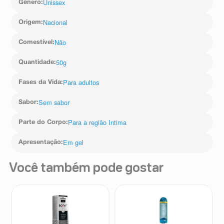
Unissex
Gênero
:
Nacional
Origem
:
Não
Comestível
:
50g
Quantidade
:
Para adultos
Fases da Vida
:
Sem sabor
Sabor
:
Para a região Intima
Parte do Corpo
:
Em gel
Apresentação
:
Você também pode gostar