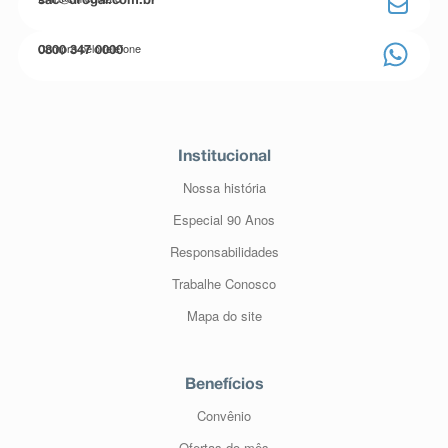
sac@drogal.com.br
Compre pelo telefone
0800 347 0000
Institucional
Nossa história
Especial 90 Anos
Responsabilidades
Trabalhe Conosco
Mapa do site
Benefícios
Convênio
Ofertas do mês