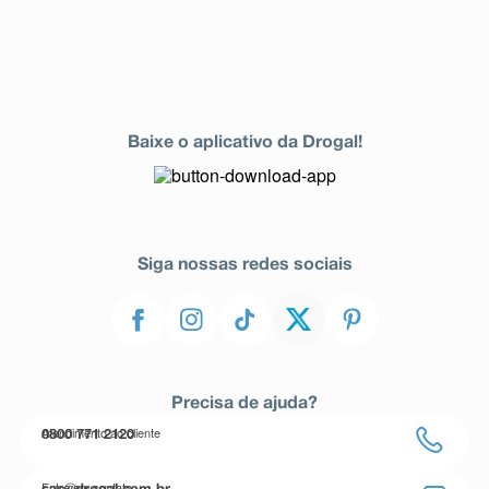
Baixe o aplicativo da Drogal!
Siga nossas redes sociais
Precisa de ajuda?
Atendimento ao cliente
0800 771 2120
Entre em contato