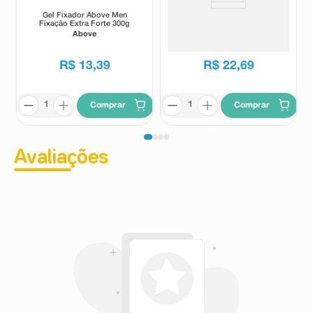
Gel Fixador Above Men
Leave in Dove Bond Intense
Fixação Extra Forte 300g
Repair + Peptídeo 50ml
Above
Dove
R$
13
,
39
R$
22
,
69
Comprar
Comprar
Avaliações