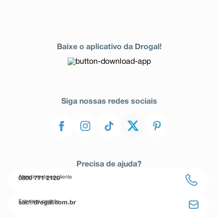
Baixe o aplicativo da Drogal!
Siga nossas redes sociais
Precisa de ajuda?
Atendimento ao cliente
0800 771 2120
Entre em contato
sac@drogal.com.br