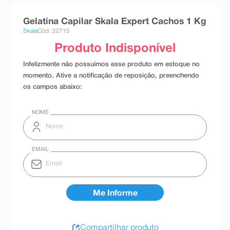
8
º
absorvente
Gelatina Capilar Skala Expert Cachos 1 Kg
9
º
teste gravidez
Skala
Cód: 32715
10
º
esmalte
Compartilhar produto