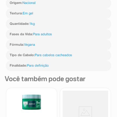
Polysorbate-20, Glycerin (and) Alcohol (and) Achyrocline
Origem
:
Nacional
Satureioides Flower Extract (and) Achillea Millefolium
Extract (and) Sodium PCA (and) Fabiana Imbricata
Textura
:
Em gel
Leaf/Stem Extract (and) Arginine (and) Verbascum
Thapsus Extract, Benzyl Alcohol (and) Phenoxyethanol,
Quantidade
:
1kg
Panthenol, Tocopheryl Acetate, Disodium EDTA.
Fases da Vida
:
Para adultos
Fórmula
:
Vegana
Tipo de Cabelo
:
Para cabelos cacheados
Finalidade
:
Para definição
Você também pode gostar