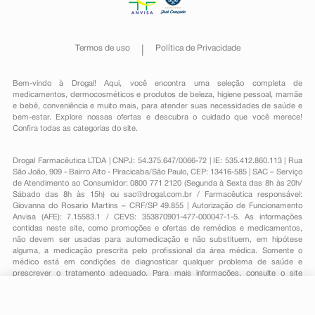
Termos de uso
Política de Privacidade
Bem-vindo à Drogal! Aqui, você encontra uma seleção completa de
medicamentos
,
dermocosméticos e produtos de beleza
,
higiene pessoal
,
mamãe
e bebê
,
conveniência
e muito mais, para atender suas necessidades de saúde e
bem-estar. Explore nossas ofertas e descubra o cuidado que você merece!
Confira todas as categorias do site.
Drogal Farmacêutica LTDA | CNPJ: 54.375.647/0066-72 | IE: 535.412.860.113 | Rua
São João, 909 - Bairro Alto - Piracicaba/São Paulo, CEP: 13416-585 | SAC – Serviço
de Atendimento ao Consumidor: 0800 771 2120 (Segunda à Sexta das 8h às 20h/
Sábado das 8h às 15h) ou
sac@drogal.com.br
/ Farmacêutica responsável:
Giovanna do Rosario Martins – CRF/SP 49.855 | Autorização de Funcionamento
Anvisa (AFE): 7.15583.1 / CEVS: 353870901-477-000047-1-5. As informações
contidas neste site, como promoções e ofertas de remédios e medicamentos,
não devem ser usadas para automedicação e não substituem, em hipótese
alguma, a medicação prescrita pelo profissional da área médica. Somente o
médico está em condições de diagnosticar qualquer problema de saúde e
prescrever o tratamento adequado. Para mais informações, consulte o site
Anvisa. As fotos contidas em nosso site são meramente ilustrativas. Promoções e
preços são válidos apenas para compras on-line, caso haja disponibilidade e
estão sujeitos a alterações no decorrer do dia. Todos os direitos reservados.