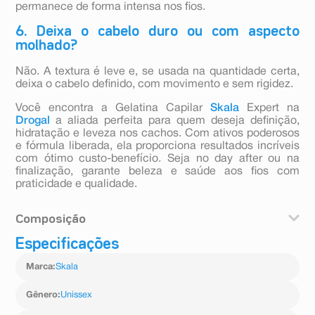
permanece de forma intensa nos fios.
6. Deixa o cabelo duro ou com aspecto
molhado?
Não. A textura é leve e, se usada na quantidade certa,
deixa o cabelo definido, com movimento e sem rigidez.
Você encontra a Gelatina Capilar
Skala
Expert na
Drogal
a aliada perfeita para quem deseja definição,
hidratação e leveza nos cachos. Com ativos poderosos
e fórmula liberada, ela proporciona resultados incríveis
com ótimo custo-benefício. Seja no day after ou na
finalização, garante beleza e saúde aos fios com
praticidade e qualidade.
Composição
Especificações
Aqua, Glycerin, Carbomer, Polyquaternium-10, PEG-
90M, PPG-5-Ceteth-20, AMP-Acrylates/Allyl
Marca
:
Skala
Methacrylate Copolymer, Parfum, Aminomethyl
Propanol, Aloe Barbadensis Extract, Linum
Usitatissimum Seed Extract (and) Algin (and) Glyceryl
Gênero
:
Unissex
Oleate Citrate (and) Caprylic / Capric Triglyceride,