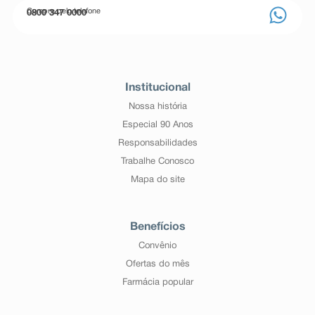
Compre pelo telefone
0800 347 0000
Institucional
Nossa história
Especial 90 Anos
Responsabilidades
Trabalhe Conosco
Mapa do site
Benefícios
Convênio
Ofertas do mês
Farmácia popular