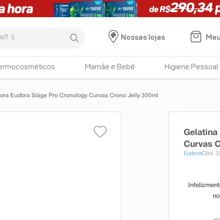
:)
Meu
Nossas lojas
ermocosméticos
Mamãe e Bebê
Higiene Pessoal
ora Eudora Siàge Pro Cronology Curvas Crono Jelly 300ml
Gelatina
Curvas C
Eudora
Cód: 