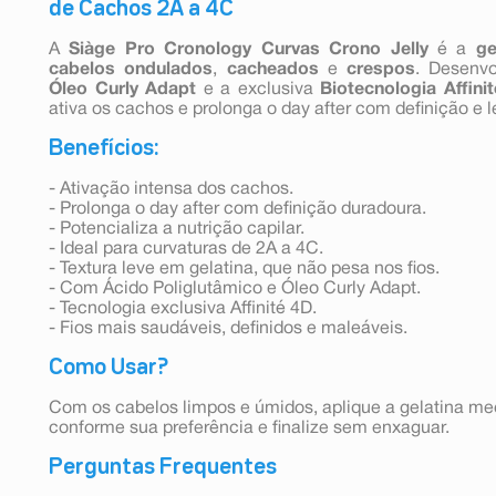
de Cachos 2A a 4C
A
Siàge Pro Cronology Curvas Crono Jelly
é a
ge
cabelos ondulados
,
cacheados
e
crespos
. Desenv
Óleo Curly Adapt
e a exclusiva
Biotecnologia Affini
ativa os cachos e prolonga o day after com definição e l
Benefícios:
- Ativação intensa dos cachos.
- Prolonga o day after com definição duradoura.
- Potencializa a nutrição capilar.
- Ideal para curvaturas de 2A a 4C.
- Textura leve em gelatina, que não pesa nos fios.
- Com Ácido Poliglutâmico e Óleo Curly Adapt.
- Tecnologia exclusiva Affinité 4D.
- Fios mais saudáveis, definidos e maleáveis.
Como Usar?
Com os cabelos limpos e úmidos, aplique a gelatina m
conforme sua preferência e finalize sem enxaguar.
Perguntas Frequentes