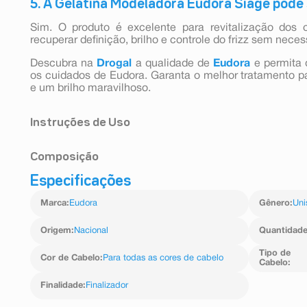
5. A Gelatina Modeladora Eudora Siàge pode s
Sim. O produto é excelente para revitalização dos 
recuperar definição, brilho e controle do frizz sem nec
Descubra na
Drogal
a qualidade de
Eudora
e permita 
os cuidados de Eudora. Garanta o melhor tratamento par
e um brilho maravilhoso.
Instruções de Uso
Com os cabelos limpos e úmidos, aplique a gelatina m
Composição
conforme sua preferência e finalize sem enxaguar.
Especificações
Água; Glicerol; Óleo De Rícino Hidrogenado P
Caprílico/Cáprico Peg-6; Fenoxietanol; Crospolímero De 
Marca
:
Eudora
Gênero
:
Uni
30; Caprililglicol; Poliquatérnio-68; Aminometi
Poliglutamato De Sódio; Manteiga Da Semente De Co
Semente De Girassol; Óleo Da Semente De Baobá [Ad
Origem
:
Nacional
Quantidad
Karité; Óleo Da Semente De Puna; Óleo Da Semente 
Cominho Preto; Óleo Da Semente De Opuntia Ficus-Indi
Tipo de
Cor de Cabelo
:
Para todas as cores de cabelo
Cabelo
:
De Amaranto [Amaranthus Caudatus]; Malato De Diisoste
Grão De Trigo4; 1,2-Hexanodiol; Ácido Benzoico; Goma 
Finalidade
:
Finalizador
Cálcio; Gliconolactona; Proteína De Soja Hidrolisada4; Á
Porphyra Umbilicalis4; Sorbato De Potássio; Benzoato D