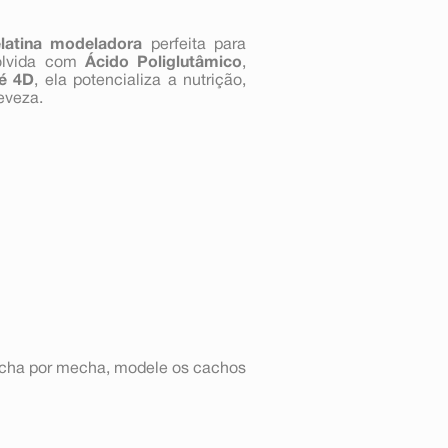
latina modeladora
perfeita para
olvida com
Ácido Poliglutâmico
,
té 4D
, ela potencializa a nutrição,
eveza.
echa por mecha, modele os cachos