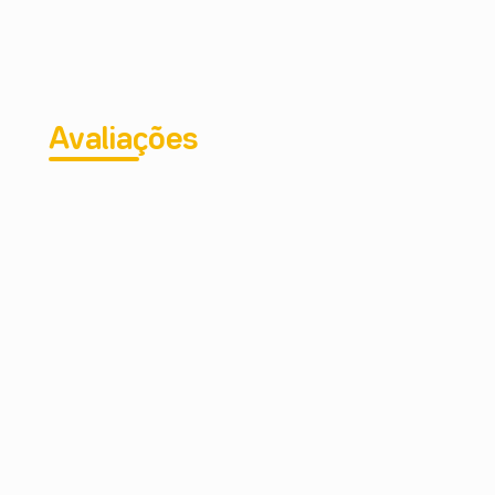
Acetiloctaidronaftalenos; Hexametilindanopirano; Lim
Óleo De Casca De Limão Siciliano; Cumarina; Óleo
Acetato De Dimetil Fenetila; Citronelol; Pineno; Cetonas
Avaliações