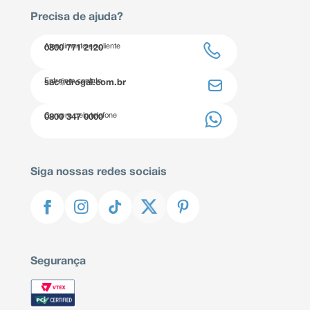
Precisa de ajuda?
Atendimento ao cliente
0800 771 2120
Entre em contato
sac@drogal.com.br
Compre pelo telefone
0800 347 0000
Siga nossas redes sociais
Segurança