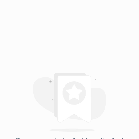
oneno; Álcool Benzílico; Linalol;
 Da Casca De Citrus Aurantium;
 De Rosa; Vanilina.