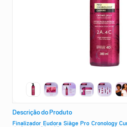
9
º
absorvente
10
º
shampoo
Descrição do Produto
Finalizador Eudora Siàge Pro Cronology Cur