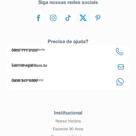
Siga nossas redes sociais
Precisa de ajuda?
Atendimento ao cliente
0800 771 2120
Entre em contato
sac@drogal.com.br
Compre pelo telefone
0800 347 0000
Institucional
Nossa história
Especial 90 Anos