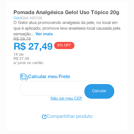
8
º
teste gravidez
Pomada Analgésica Gelol Uso Tópico 20g
9
º
esmalte
Gelol
Cód: 430129
O Gelol atua promovendo analgesia da pele, no local em
10
º
absorvente
que é aplicado; promove leve anestesia local causada pela
sensação...
Ver mais
R$ 29,78
R$ 27,49
8
% OFF
1
X de
R$ 27,49
s/ juros no cartão
Não sei meu CEP
Compartilhar produto