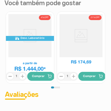
Você também pode gostar
4%
OFF
21%
OFF
Desc. Laboratório
Poviztra 2,4mg Solução
Firialta 10mg 28 Comprimidos
Injetável Subcutânea 1 Sistema
Revestidos
de Aplicação Preenchido 3,0ml
Poviztra
Firialta
+ 4 Agulhas Descartáveis
R$
219
,
88
R$
174
,
69
a partir de
R$ 1.444,00
*
Comprar
Comprar
Avaliações