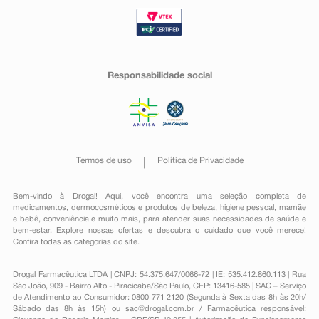
Responsabilidade social
Termos de uso
Política de Privacidade
Bem-vindo à Drogal! Aqui, você encontra uma seleção completa de
medicamentos
,
dermocosméticos e produtos de beleza
,
higiene pessoal
,
mamãe
e bebê
,
conveniência
e muito mais, para atender suas necessidades de saúde e
bem-estar. Explore nossas ofertas e descubra o cuidado que você merece!
Confira todas as categorias do site.
Drogal Farmacêutica LTDA | CNPJ: 54.375.647/0066-72 | IE: 535.412.860.113 | Rua
São João, 909 - Bairro Alto - Piracicaba/São Paulo, CEP: 13416-585 | SAC – Serviço
de Atendimento ao Consumidor: 0800 771 2120 (Segunda à Sexta das 8h às 20h/
Sábado das 8h às 15h) ou
sac@drogal.com.br
/ Farmacêutica responsável: