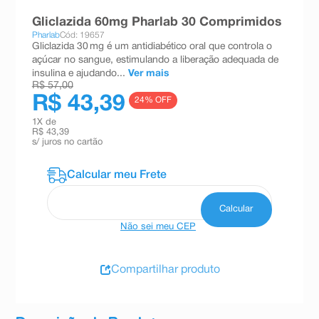
8
º
absorvente
Gliclazida 60mg Pharlab 30 Comprimidos
Pharlab
Cód: 19657
9
º
teste gravidez
Gliclazida 30 mg é um antidiabético oral que controla o
açúcar no sangue, estimulando a liberação adequada de
10
º
esmalte
insulina e ajudando...
Ver mais
R$ 57,00
R$ 43,39
24
% OFF
1
X de
R$ 43,39
s/ juros no cartão
Não sei meu CEP
Compartilhar produto