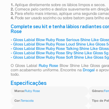
1.
Aplique diretamente sobre os lábios limpos e secos.
2.
Comece pelo centro e deslize suavemente em direção
3.
Para efeito mais intenso, aplique uma segunda cama
4.
Pode ser usado sozinho ou sobre batom para brilho ex
Complete seu kit e tenha lábios radiantes co
Rose
- Gloss Labial Blow Ruby Rose Serious Shine Like Glos
- Gloss Labial Blow Ruby Rose Loud Shine Like Gloss 5
- Gloss Labial Blow Ruby Rose Talking Shine Like Gloss
- Gloss Labial Blow Ruby Rose Shy Shine Like Gloss 5g
- Gloss Labial Blow Ruby Rose Soft Shine Like Gloss 5g
O Gloss Labial
Ruby Rose
Blow Shine Like Gloss garan
com acabamento uniforme. Encontre na
Drogal
e aprove
todo.
Especificações
Marca
:
Ruby Rose
Gênero
:
Fem
Cor
:
Terracota
Tipo de Pel