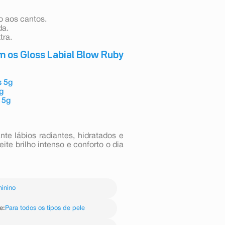
 aos cantos.
da.
tra.
m os Gloss Labial Blow Ruby
s 5g
g
 5g
te lábios radiantes, hidratados e
ite brilho intenso e conforto o dia
inino
e
:
Para todos os tipos de pele