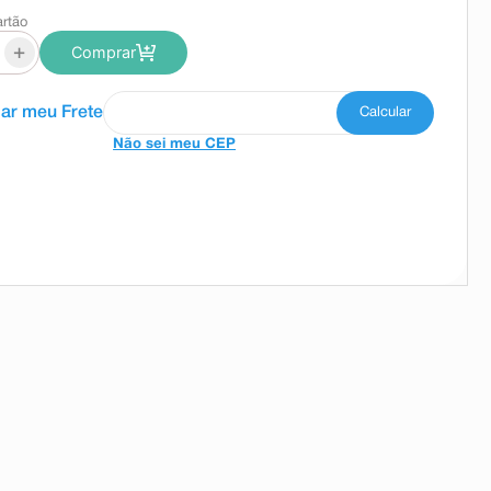
artão
+
Comprar
Não sei meu CEP