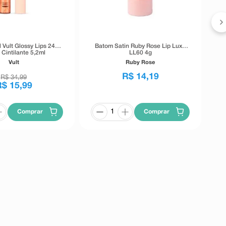
 Vult Glossy Lips 24/7
Batom Satin Ruby Rose Lip Luxe
 Cintilante 5,2ml
LL60 4g
Vult
Ruby Rose
R$
14
,
19
R$
34
,
99
R$
15
,
99
Comprar
Comprar