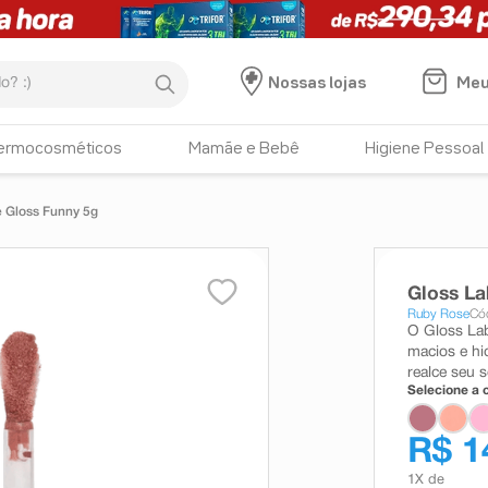
:)
Meu
Nossas lojas
ermocosméticos
Mamãe e Bebê
Higiene Pessoal
e Gloss Funny 5g
Gloss La
Ruby Rose
Có
O Gloss Lab
macios e hi
realce seu s
Selecione a c
R$ 1
1
X de