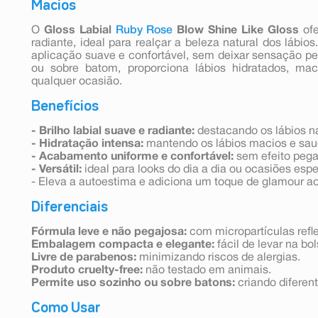
Macios
O
Gloss Labial
Ruby Rose
Blow Shine Like Gloss
ofe
radiante, ideal para realçar a beleza natural dos lábio
aplicação suave e confortável, sem deixar sensação peg
ou sobre batom, proporciona lábios hidratados, ma
qualquer ocasião.
Benefícios
- Brilho labial suave e radiante:
destacando os lábios n
- Hidratação intensa:
mantendo os lábios macios e sau
- Acabamento uniforme e confortável:
sem efeito pega
- Versátil:
ideal para looks do dia a dia ou ocasiões espe
- Eleva a autoestima e adiciona um toque de glamour ao
Diferenciais
Fórmula leve e não pegajosa:
com micropartículas refle
Embalagem compacta e elegante:
fácil de levar na bol
Livre de parabenos:
minimizando riscos de alergias.
Produto cruelty-free:
não testado em animais.
Permite uso sozinho ou sobre batons:
criando diferent
Como Usar