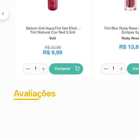
Batom Vult AquaTint Gel Efeito
Tint Blur Ruby Rose
Tint Natural Cor Red 5,5ml
Eclipse 5
Vult
Ruby Ros
R$
13
,
8
R$
23
,
99
R$
9
,
99
Comprar
Co
Avaliações