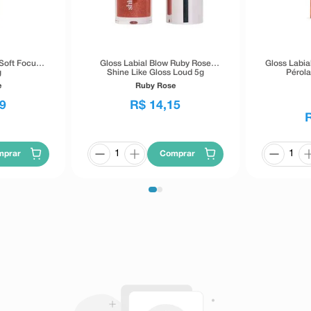
 Soft Focus
Gloss Labial Blow Ruby Rose
Gloss Labial
g
Shine Like Gloss Loud 5g
Pérola
e
Ruby Rose
9
R$
14
,
15
mprar
Comprar