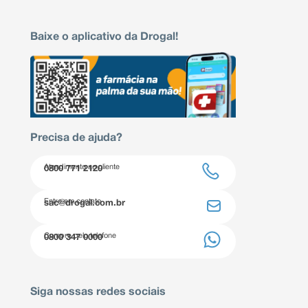
Baixe o aplicativo da Drogal!
Precisa de ajuda?
Atendimento ao cliente
0800 771 2120
Entre em contato
sac@drogal.com.br
Compre pelo telefone
0800 347 0000
Siga nossas redes sociais