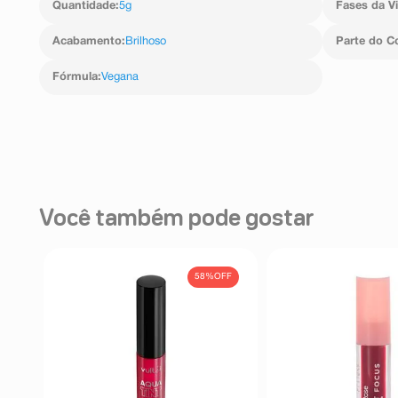
Quantidade
:
5g
Fases da V
Acabamento
:
Brilhoso
Parte do C
Fórmula
:
Vegana
Você também pode gostar
58%
OFF
de