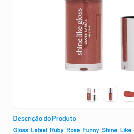
9
º
absorvente
10
º
shampoo
Descrição do Produto
Gloss Labial Ruby Rose Funny Shine Like 