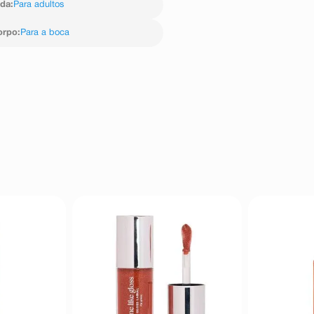
ida
:
Para adultos
orpo
:
Para a boca