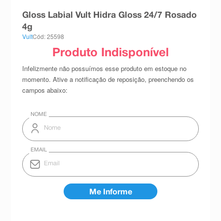
8
º
teste gravidez
Gloss Labial Vult Hidra Gloss 24/7 Rosado
4g
9
º
esmalte
Vult
Cód: 25598
10
º
absorvente