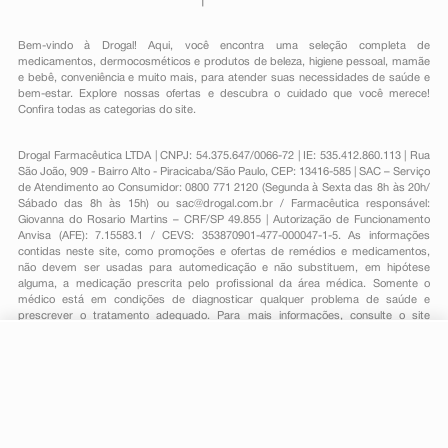
Bem-vindo à Drogal! Aqui, você encontra uma seleção completa de
medicamentos
,
dermocosméticos e produtos de beleza
,
higiene pessoal
,
mamãe
e bebê
,
conveniência
e muito mais, para atender suas necessidades de saúde e
bem-estar. Explore nossas ofertas e descubra o cuidado que você merece!
Confira todas as categorias do site.
Drogal Farmacêutica LTDA | CNPJ: 54.375.647/0066-72 | IE: 535.412.860.113 | Rua
São João, 909 - Bairro Alto - Piracicaba/São Paulo, CEP: 13416-585 | SAC – Serviço
de Atendimento ao Consumidor: 0800 771 2120 (Segunda à Sexta das 8h às 20h/
Sábado das 8h às 15h) ou
sac@drogal.com.br
/ Farmacêutica responsável:
Giovanna do Rosario Martins – CRF/SP 49.855 | Autorização de Funcionamento
Anvisa (AFE): 7.15583.1 / CEVS: 353870901-477-000047-1-5. As informações
contidas neste site, como promoções e ofertas de remédios e medicamentos,
não devem ser usadas para automedicação e não substituem, em hipótese
alguma, a medicação prescrita pelo profissional da área médica. Somente o
médico está em condições de diagnosticar qualquer problema de saúde e
prescrever o tratamento adequado. Para mais informações, consulte o site
Anvisa. As fotos contidas em nosso site são meramente ilustrativas. Promoções e
preços são válidos apenas para compras on-line, caso haja disponibilidade e
estão sujeitos a alterações no decorrer do dia. Todos os direitos reservados.
-
+
Comprar
Powered by