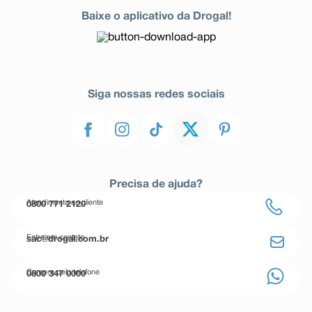
Baixe o aplicativo da Drogal!
Siga nossas redes sociais
Precisa de ajuda?
Atendimento ao cliente
0800 771 2120
Entre em contato
sac@drogal.com.br
Compre pelo telefone
0800 347 0000