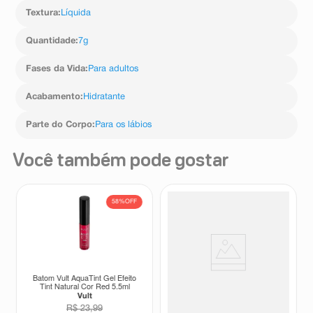
Textura
:
Líquida
Quantidade
:
7g
Fases da Vida
:
Para adultos
Acabamento
:
Hidratante
Parte do Corpo
:
Para os lábios
Você também pode gostar
58%
OFF
Batom Vult AquaTint Gel Efeito
Gloss Labial Blow Ruby Rose
Tint Natural Cor Red 5,5ml
Shine Like Gloss Shy 5g
Vult
Ruby Rose
R$
23
,
99