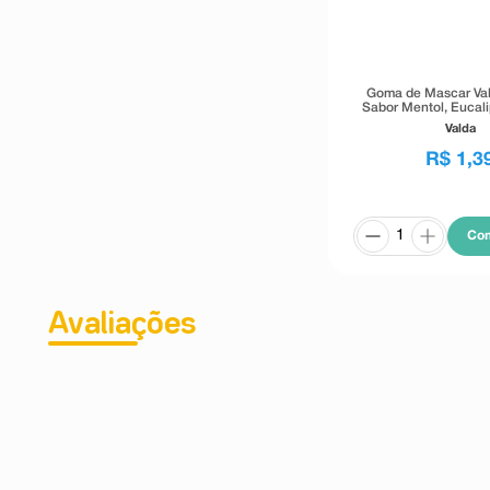
Goma de Mascar Val
Sabor Mentol, Eucali
4g
Valda
R$
1
,
3
Co
Avaliações