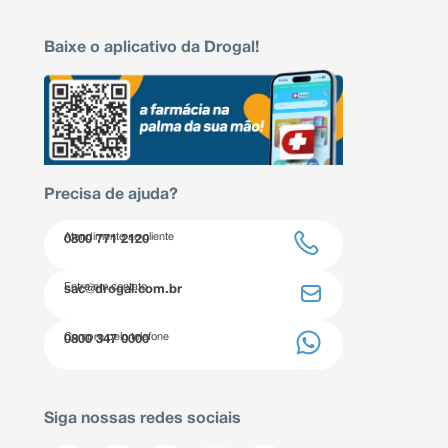
Baixe o aplicativo da Drogal!
Precisa de ajuda?
Atendimento ao cliente
0800 771 2120
Entre em contato
sac@drogal.com.br
Compre pelo telefone
0800 347 0000
Siga nossas redes sociais