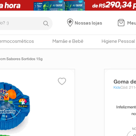
:)
Meu
Nossas lojas
ermocosméticos
Mamãe e Bebê
Higiene Pessoal
0cm Sabores Sortidos 15g
Goma de 
Kids
Cód: 211