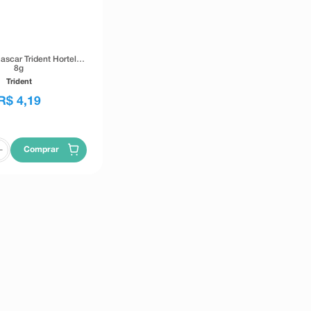
scar Trident Hortelã
8g
Trident
R$
4
,
19
Comprar