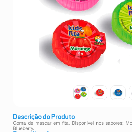
9
º
absorvente
10
º
shampoo
Descrição do Produto
Goma de mascar em fita. Disponível nos sabores; Mor
Blueberry.