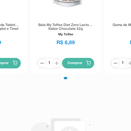
da Tablete
Bala My Toffee Diet Zero Lactose
Goma de Ma
ptol e Timol
Sabor Chocolate 52g
My Toffee
9
R$
8
,
89
mprar
Comprar