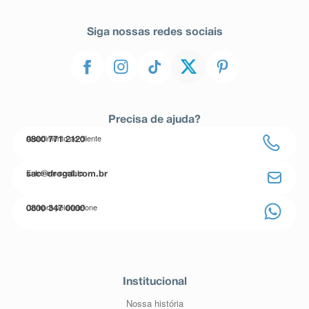
Siga nossas redes sociais
Precisa de ajuda?
Atendimento ao cliente
0800 771 2120
Entre em contato
sac@drogal.com.br
Compre pelo telefone
0800 347 0000
Institucional
Nossa história