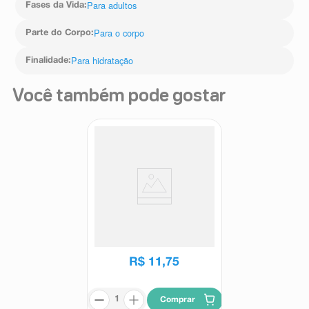
Para adultos
Fases da Vida
:
Para o corpo
Parte do Corpo
:
Para hidratação
Finalidade
:
Você também pode gostar
Loção Deo Hidratante Corporal
Paixão Cacau e Pimenta Rosa
200ml
Paixão
R$
11
,
75
Comprar