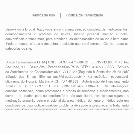
Termos de uso
Política de Privacidade
Bem-vindo à Drogal! Aqui, você encontra uma seleção completa de
medicamentos
,
dermocosméticos e produtos de beleza
,
higiene pessoal
,
mamãe e bebê
,
conveniência
e muito mais, para atender suas necessidades de saúde e bem-estar.
Explore nossas ofertas e descubra o cuidado que você merece!
Confira todas as
categorias do site.
Drogal Farmacêutica LTDA | CNPJ: 54.375.647/0066-72 | IE: 535.412.860.113 | Rua
São João, 909 - Bairro Alto - Piracicaba/São Paulo, CEP: 13416-585 | SAC – Serviço
de Atendimento ao Consumidor: 0800 771 2120 (Segunda à Sexta das 8h às 20h/
Sábado das 8h às 15h) ou
sac@drogal.com.br
/ Farmacêutica responsável:
Giovanna do Rosario Martins – CRF/SP 49.855 | Autorização de Funcionamento
Anvisa (AFE): 7.15583.1 / CEVS: 353870901-477-000047-1-5. As informações
contidas neste site, como promoções e ofertas de remédios e medicamentos, não
devem ser usadas para automedicação e não substituem, em hipótese alguma, a
medicação prescrita pelo profissional da área médica. Somente o médico está em
condições de diagnosticar qualquer problema de saúde e prescrever o tratamento
adequado. Para mais informações, consulte o site Anvisa. As fotos contidas em
nosso site são meramente ilustrativas. Promoções e preços são válidos apenas
para compras on-line, caso haja disponibilidade e estão sujeitos a alterações no
decorrer do dia. Todos os direitos reservados.
-
+
Comprar