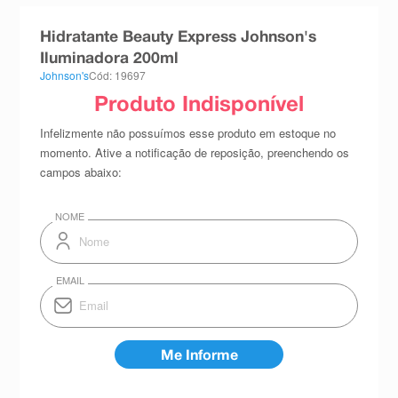
8
º
teste gravidez
Hidratante Beauty Express Johnson's
9
º
esmalte
Iluminadora 200ml
Johnson's
Cód: 19697
10
º
absorvente