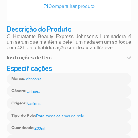
Compartilhar produto
Descrição do Produto
O Hidratante Beauty Express Johnson's Iluminadora é
um serum que mantém a pele iluminada em um só toque
com 48h de ultrahidratação com textura ultraleve.
Instruções de Uso
Aplique o produto suavemente por todo o corpo até que
Especificações
seja absorvido pela pele.
Johnson's
Marca
:
Unissex
Gênero
:
Nacional
Origem
:
Para todos os tipos de pele
Tipo de Pele
:
200ml
Quantidade
: