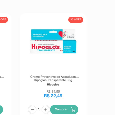
%
OFF
35%
OFF
s
Creme Preventivo de Assaduras
Hipoglós Transparente 30g
Hipoglós
R$
34
,
55
R$
22
,
49
Comprar