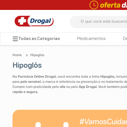
O que você está buscando? 
TERMOS MAIS BUSCADOS
Medicamentos
D
1
º
fralda
Hipoglós
2
º
pampers confort sec max
Hipoglós
3
º
dipirona
Na
Farmácia Online Drogal
, você encontra toda a linha
Hipoglós
, inclui
4
º
lenço umedecido
para
pele sensível
, a marca é referência na prevenção e no tratamento d
Compre com praticidade pelo
site
ou pelo
App Drogal
. Você também pode
5
º
tadalafila
rápida e segura
.
6
º
minoxidil
7
º
desodorante
8
º
teste gravidez