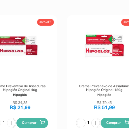
36%
OFF
35
me Preventivo de Assaduras
Creme Preventivo de Assadura
Hipoglós Original 40g
Hipoglós Original 120g
Hipoglós
Hipoglós
R$
34
,
35
R$
79
,
45
R$
21
,
99
R$
51
,
99
Comprar
Comprar