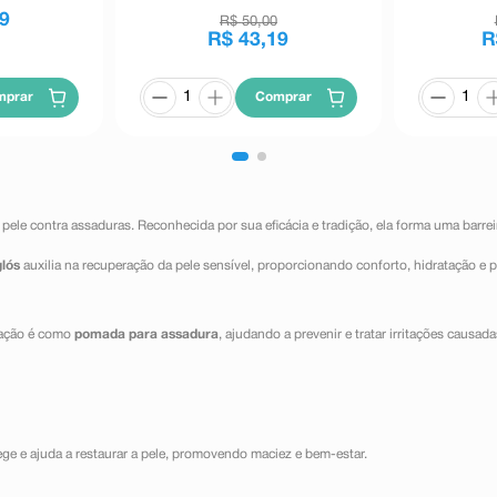
9
R$
50
,
00
R$
43
,
19
R
mprar
Comprar
ele contra assaduras. Reconhecida por sua eficácia e tradição, ela forma uma barreir
lós
auxilia na recuperação da pele sensível, proporcionando conforto, hidratação e p
icação é como
pomada para assadura
, ajudando a prevenir e tratar irritações caus
ege e ajuda a restaurar a pele, promovendo maciez e bem-estar.