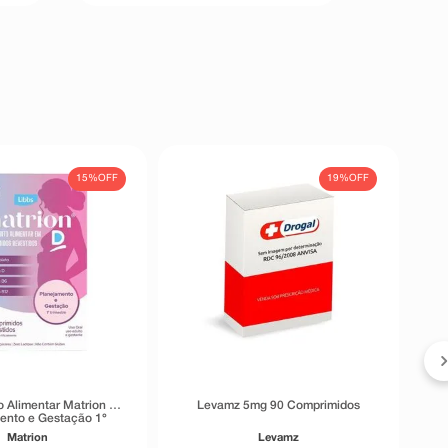
15%
OFF
19%
OFF
 Alimentar Matrion D
Levamz 5mg 90 Comprimidos
ento e Gestação 1°
re 90 Comprimidos
Matrion
Levamz
Revestidos