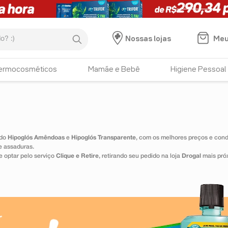
:)
Meu
Nossas lojas
ermocosméticos
Mamãe e Bebê
Higiene Pessoal
ndo
Hipoglós Amêndoas
e
Hipoglós Transparente
, com os melhores preços e condi
e assaduras.
 optar pelo serviço
Clique e Retire
, retirando seu pedido na loja
Drogal
mais pró