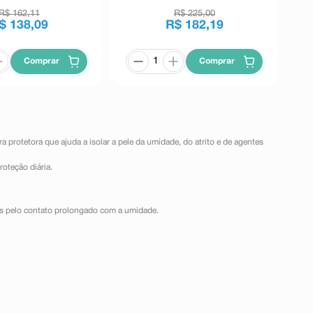
R$
162
,
11
R$
225
,
00
$
138
,
09
R$
182
,
19
Comprar
Comprar
a protetora que ajuda a isolar a pele da umidade, do atrito e de agentes
roteção diária.
adas pelo contato prolongado com a umidade.