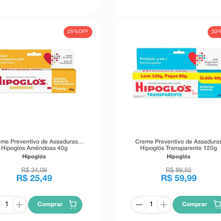
25%
OFF
33
me Preventivo de Assaduras
Creme Preventivo de Assadura
Hipoglós Amêndoas 40g
Hipoglós Transparente 120g
Hipoglós
Hipoglós
R$
34
,
09
R$
89
,
55
R$
25
,
49
R$
59
,
99
Comprar
Comprar