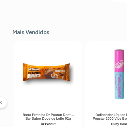
Mais Vendidos
a
ve
Barra Proteína Dr Peanut Doctor
Delineador Líquido
Bar Sabor Doce de Leite 62g
Popstar 2000 Vibe Eye
Preto 5,5
Dr Peanut
Ruby Ros