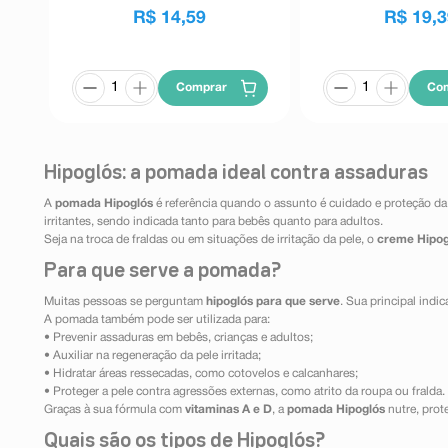
R$
14
,
59
R$
19
,
3
Comprar
Co
Hipoglós: a pomada ideal contra assaduras
A
pomada Hipoglós
é referência quando o assunto é cuidado e proteção da p
irritantes, sendo indicada tanto para bebês quanto para adultos.
Seja na troca de fraldas ou em situações de irritação da pele, o
creme Hipog
Para que serve a pomada?
Muitas pessoas se perguntam
hipoglós para que serve
. Sua principal ind
A pomada também pode ser utilizada para:
• Prevenir assaduras em bebês, crianças e adultos;
• Auxiliar na regeneração da pele irritada;
• Hidratar áreas ressecadas, como cotovelos e calcanhares;
• Proteger a pele contra agressões externas, como atrito da roupa ou fralda.
Graças à sua fórmula com
vitaminas A e D
, a
pomada Hipoglós
nutre, prot
Quais são os tipos de Hipoglós?