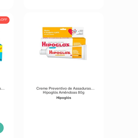
%
OFF
s
Creme Preventivo de Assaduras
Hipoglós Amêndoas 80g
Hipoglós