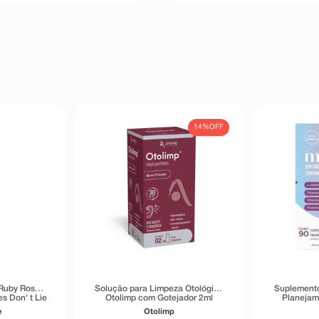
14%
OFF
 Ruby Rose
Solução para Limpeza Otológica
Suplemento
s Don' t Lie
Otolimp com Gotejador 2ml
Planejam
g
Trimest
e
Otolimp