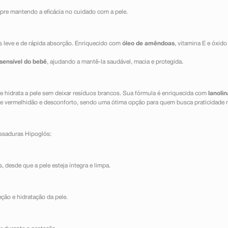
pre mantendo a eficácia no cuidado com a pele.
s leve e de rápida absorção. Enriquecido com
óleo de amêndoas
, vitamina E e óxid
 sensível do bebê
, ajudando a mantê-la saudável, macia e protegida.
e hidrata a pele sem deixar resíduos brancos. Sua fórmula é enriquecida com
lanolin
s de vermelhidão e desconforto, sendo uma ótima opção para quem busca praticidade n
assaduras Hipoglós:
, desde que a pele esteja íntegra e limpa.
ção e hidratação da pele.