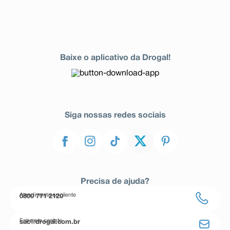
Baixe o aplicativo da Drogal!
Siga nossas redes sociais
Precisa de ajuda?
Atendimento ao cliente
0800 771 2120
Entre em contato
sac@drogal.com.br