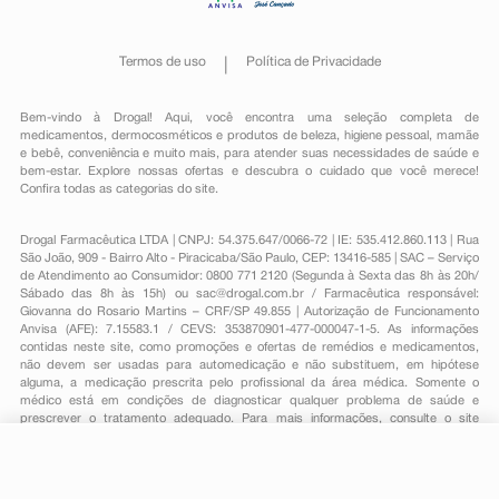
Termos de uso
Política de Privacidade
Bem-vindo à Drogal! Aqui, você encontra uma seleção completa de
medicamentos
,
dermocosméticos e produtos de beleza
,
higiene pessoal
,
mamãe
e bebê
,
conveniência
e muito mais, para atender suas necessidades de saúde e
bem-estar. Explore nossas ofertas e descubra o cuidado que você merece!
Confira todas as categorias do site.
Drogal Farmacêutica LTDA | CNPJ: 54.375.647/0066-72 | IE: 535.412.860.113 | Rua
São João, 909 - Bairro Alto - Piracicaba/São Paulo, CEP: 13416-585 | SAC – Serviço
de Atendimento ao Consumidor: 0800 771 2120 (Segunda à Sexta das 8h às 20h/
Sábado das 8h às 15h) ou
sac@drogal.com.br
/ Farmacêutica responsável:
Giovanna do Rosario Martins – CRF/SP 49.855 | Autorização de Funcionamento
Anvisa (AFE): 7.15583.1 / CEVS: 353870901-477-000047-1-5. As informações
contidas neste site, como promoções e ofertas de remédios e medicamentos,
não devem ser usadas para automedicação e não substituem, em hipótese
alguma, a medicação prescrita pelo profissional da área médica. Somente o
médico está em condições de diagnosticar qualquer problema de saúde e
prescrever o tratamento adequado. Para mais informações, consulte o site
Anvisa. As fotos contidas em nosso site são meramente ilustrativas. Promoções e
preços são válidos apenas para compras on-line, caso haja disponibilidade e
R$ 152,41
estão sujeitos a alterações no decorrer do dia. Todos os direitos reservados.
-
+
R$ 130,79
Comprar