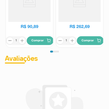
Broncho-Vaxom 7mg 10
Broncho-Vaxom 7mg pó
Cápsulas
liofilizado caixa com 30 cápsulas
Broncho Vaxom
Broncho Vaxom
R$
112
,
99
R$
324
,
46
R$
90
,
89
R$
262
,
69
Comprar
Comprar
Avaliações