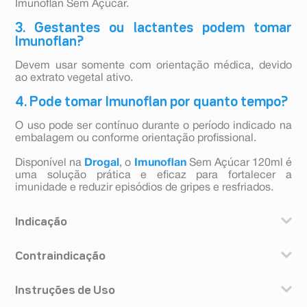
Imunoflan Sem Açúcar.
3. Gestantes ou lactantes podem tomar
Imunoflan?
Devem usar somente com orientação médica, devido
ao extrato vegetal ativo.
4. Pode tomar Imunoflan por quanto tempo?
O uso pode ser contínuo durante o período indicado na
embalagem ou conforme orientação profissional.
Disponível na
Drogal
, o
Imunoflan
Sem Açúcar 120ml é
uma solução prática e eficaz para fortalecer a
imunidade e reduzir episódios de gripes e resfriados.
Indicação
É indicado para o tratamento de infecções agudas e
Contraindicação
crônicas do trato respiratório e ouvido, infecções de
nariz e garganta como rinofaringites, amigdalites,
Pacientes com tendência a sangramentos, doenças
sinusites e bronquites.
Instruções de Uso
renais e hepáticas.
Hipersensibilidade (alergia) a qualquer um dos