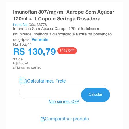
8
º
teste gravidez
Imunoflan 307/mg/ml Xarope Sem Açúcar
9
º
esmalte
120ml + 1 Copo e Seringa Dosadora
Imunoflan
Cód: 33778
10
º
absorvente
Imunoflan Sem Açúcar Xarope 120ml fortalece a
imunidade, melhora a disposição e auxilia na prevenção
de gripes.
Ver mais
R$ 152,41
R$ 130,79
14
% OFF
3
X de
R$ 43,59
s/ juros no cartão
Não sei meu CEP
Compartilhar produto