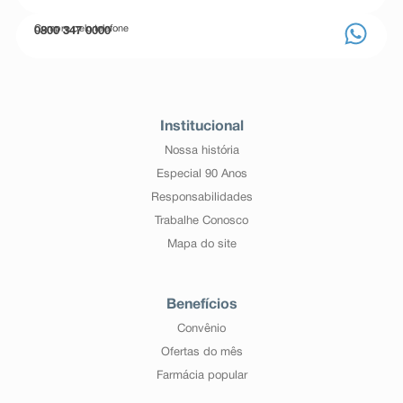
Compre pelo telefone
0800 347 0000
Institucional
Nossa história
Especial 90 Anos
Responsabilidades
Trabalhe Conosco
Mapa do site
Benefícios
Convênio
Ofertas do mês
Farmácia popular