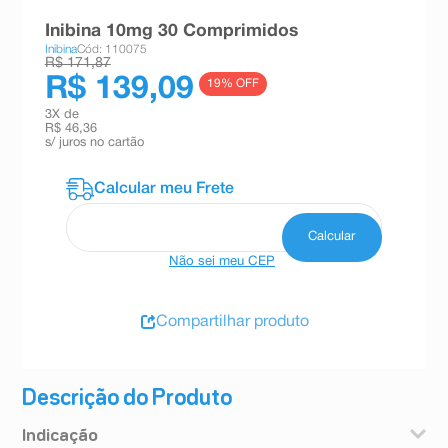
8
º
teste gravidez
Inibina 10mg 30 Comprimidos
Inibina
Cód: 110075
9
º
absorvente
R$ 171,87
R$ 139,09
19
% OFF
10
º
shampoo
3
X de
R$ 46,36
s/ juros no cartão
Não sei meu CEP
Compartilhar produto
Descrição do Produto
Indicação