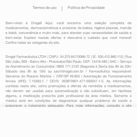
Termos de uso
Política de Privacidade
Bem-vindo à Drogal! Aqui, você encontra uma seleção completa de
medicamentos
,
dermocosméticos e produtos de beleza
,
higiene pessoal
,
mamãe
e bebê
,
conveniência
e muito mais, para atender suas necessidades de saúde e
bem-estar. Explore nossas ofertas e descubra o cuidado que você merece!
Confira todas as categorias do site.
Drogal Farmacêutica LTDA | CNPJ: 54.375.647/0066-72 | IE: 535.412.860.113 | Rua
São João, 909 - Bairro Alto - Piracicaba/São Paulo, CEP: 13416-585 | SAC – Serviço
de Atendimento ao Consumidor: 0800 771 2120 (Segunda à Sexta das 8h às 20h/
Sábado das 8h às 15h) ou
sac@drogal.com.br
/ Farmacêutica responsável:
Giovanna do Rosario Martins – CRF/SP 49.855 | Autorização de Funcionamento
Anvisa (AFE): 7.15583.1 / CEVS: 353870901-477-000047-1-5. As informações
contidas neste site, como promoções e ofertas de remédios e medicamentos,
não devem ser usadas para automedicação e não substituem, em hipótese
alguma, a medicação prescrita pelo profissional da área médica. Somente o
médico está em condições de diagnosticar qualquer problema de saúde e
prescrever o tratamento adequado. Para mais informações, consulte o site
Anvisa. As fotos contidas em nosso site são meramente ilustrativas. Promoções e
preços são válidos apenas para compras on-line, caso haja disponibilidade e
R$ 171,87
estão sujeitos a alterações no decorrer do dia. Todos os direitos reservados.
-
+
R$ 139,09
Comprar
Em
3
x
R$ 46,36
Powered by