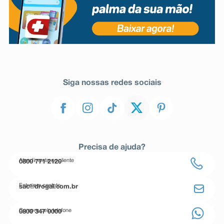
Siga nossas redes sociais
Precisa de ajuda?
Atendimento ao cliente
0800 771 2120
Entre em contato
sac@drogal.com.br
Compre pelo telefone
0800 347 0000