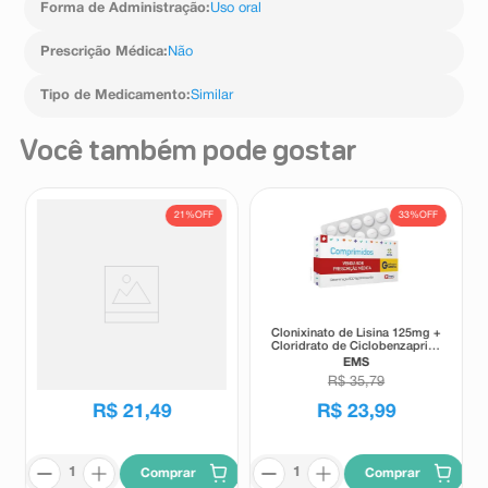
Forma de Administração
:
Uso oral
Siga a orientação de seu médico, respeitando sempre
os horários, as doses e a duração do tratamento.
Prescrição Médica
:
Não
Não interrompa o tratamento sem o conhecimento do
seu médico.
Tipo de Medicamento
:
Similar
Você também pode gostar
21%
OFF
33%
OFF
Nevrix Solução Injetável
Clonixinato de Lisina 125mg +
Intramuscular 3 Ampolas 2ml
Cloridrato de Ciclobenzaprina
5mg 15 Comprimidos
Nevrix
EMS
Revestidos - EMS
R$
27
,
17
R$
35
,
79
R$
21
,
49
R$
23
,
99
Comprar
Comprar