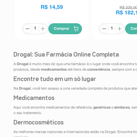
R$
14
,
59
R$
225
,
0
R$
182
,
Comprar
Co
Drogal: Sua Farmácia Online Completa
A
Drogal
é muito mais do que uma farmácia: é o lugar onde você encontra t
produtos, desde
medicamentos
até itens de
conveniência
, sempre com a 
Encontre tudo em um só lugar
Na
Drogal
, você tem acesso a uma variedade completa de produtos que aten
Medicamentos
Aqui você encontra medicamentos de referência,
genéricos
e
similares
, se
o seu tratamento.
Dermocosméticos
As melhores marcas nacionais e internacionais estão na Drogal. Encontre lin