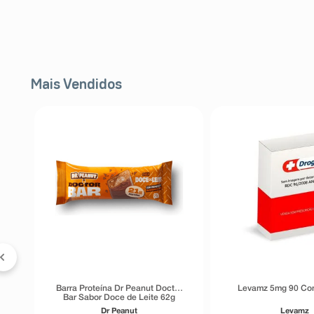
Mais Vendidos
FF
a
Barra Proteína Dr Peanut Doctor
Levamz 5mg 90 Co
Bar Sabor Doce de Leite 62g
Dr Peanut
Levamz