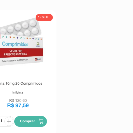
19%
OFF
bina 10mg 20 Comprimidos
Inibina
R$
120
,
60
R$
97
,
59
Comprar