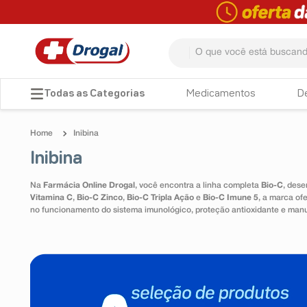
O que você está buscando? 
TERMOS MAIS BUSCADOS
Medicamentos
D
1
º
fralda
Inibina
2
º
pampers confort sec max
Inibina
3
º
dipirona
Na
Farmácia Online Drogal
, você encontra a linha completa
Bio-C
, dese
4
º
lenço umedecido
Vitamina C
,
Bio-C Zinco
,
Bio-C Tripla Ação
e
Bio-C Imune 5
, a marca of
no funcionamento do sistema imunológico, proteção antioxidante e man
5
º
tadalafila
6
º
minoxidil
7
º
desodorante
8
º
teste gravidez