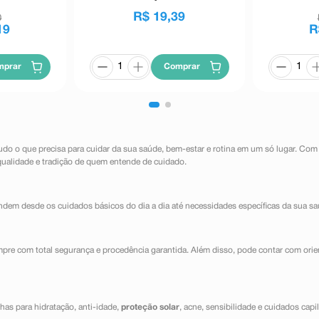
R$
19
,
39
0
19
R
mprar
Comprar
udo o que precisa para cuidar da sua saúde, bem-estar e rotina em um só lugar. Com
qualidade e tradição de quem entende de cuidado.
dem desde os cuidados básicos do dia a dia até necessidades específicas da sua sa
mpre com total segurança e procedência garantida. Além disso, pode contar com orie
has para hidratação, anti-idade,
proteção solar
, acne, sensibilidade e cuidados capi