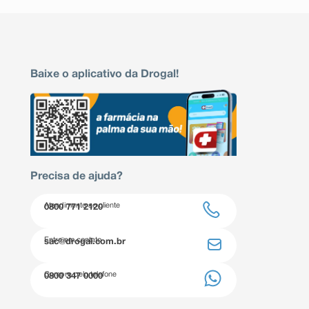
Baixe o aplicativo da Drogal!
Precisa de ajuda?
Atendimento ao cliente
0800 771 2120
Entre em contato
sac@drogal.com.br
Compre pelo telefone
0800 347 0000