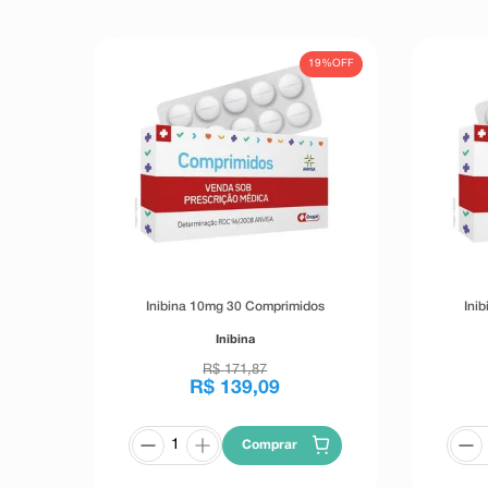
19%
OFF
Inibina 10mg 30 Comprimidos
Ini
Inibina
R$
171
,
87
R$
139
,
09
Comprar