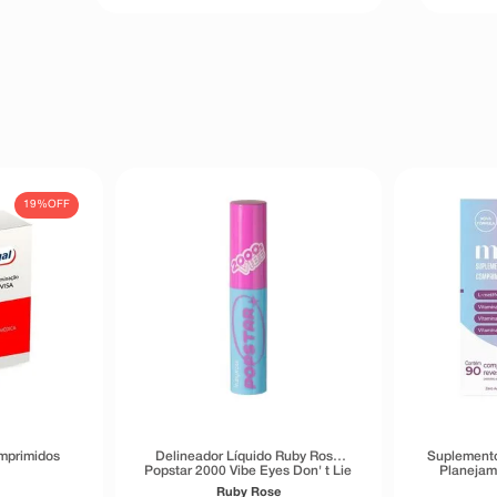
19%
OFF
mprimidos
Delineador Líquido Ruby Rose
Suplemento
Popstar 2000 Vibe Eyes Don' t Lie
Planejam
Preto 5,5g
Trimest
Ruby Rose