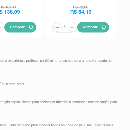
Revestidos
Revestidos
R$
162
,
11
R$
72
,
00
$
138
,
09
R$
64
,
19
Comprar
Comprar
 uma experiência prática e confiável, oferecemos uma ampla variedade de
úde e bem-estar:
ntação especializada para esclarecer dúvidas e escolher a melhor opção para
lares. Tudo pensado para atender todos os tipos de pele, inclusive as mais