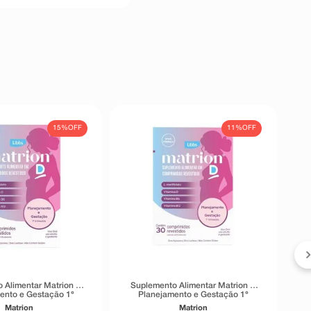
15%
OFF
11%
OFF
S
 Alimentar Matrion D
Suplemento Alimentar Matrion D
ento e Gestação 1°
Planejamento e Gestação 1°
re 90 Comprimidos
Trimestre 30 Comprimidos
Matrion
Matrion