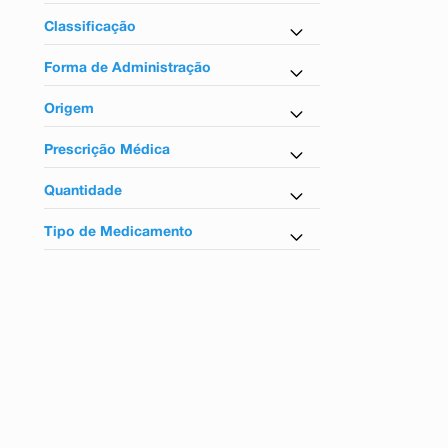
Relaxante Muscular
Classificação
Tarja vermelha
Forma de Administração
Uso oral
Origem
Nacional
Prescrição Médica
Não
Quantidade
20 Comprimidos
Tipo de Medicamento
30 Comprimidos
Similar