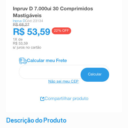
8
º
teste gravidez
Inpruv D 7.000ui 30 Comprimidos
Mastigáveis
9
º
esmalte
Inpruv D
Cód: 23134
R$ 68,27
10
º
absorvente
R$ 53,59
22
% OFF
1
X de
R$ 53,59
s/ juros no cartão
Não sei meu CEP
Compartilhar produto
Descrição do Produto