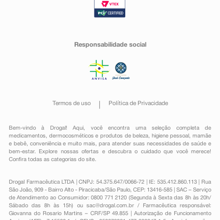
Responsabilidade social
Termos de uso
Política de Privacidade
Bem-vindo à Drogal! Aqui, você encontra uma seleção completa de
medicamentos
,
dermocosméticos e produtos de beleza
,
higiene pessoal
,
mamãe
e bebê
,
conveniência
e muito mais, para atender suas necessidades de saúde e
bem-estar. Explore nossas ofertas e descubra o cuidado que você merece!
Confira todas as categorias do site.
Drogal Farmacêutica LTDA | CNPJ: 54.375.647/0066-72 | IE: 535.412.860.113 | Rua
São João, 909 - Bairro Alto - Piracicaba/São Paulo, CEP: 13416-585 | SAC – Serviço
de Atendimento ao Consumidor: 0800 771 2120 (Segunda à Sexta das 8h às 20h/
Sábado das 8h às 15h) ou
sac@drogal.com.br
/ Farmacêutica responsável:
Giovanna do Rosario Martins – CRF/SP 49.855 | Autorização de Funcionamento