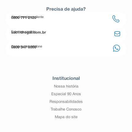
Precisa de ajuda?
Atendimento ao cliente
0800 771 2120
Entre em contato
sac@drogal.com.br
Compre pelo telefone
0800 347 0000
Institucional
Nossa história
Especial 90 Anos
Responsabilidades
Trabalhe Conosco
Mapa do site