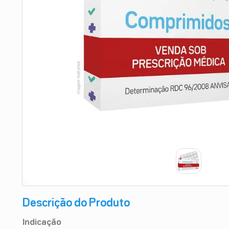
9
º
absorvente
10
º
shampoo
Descrição do Produto
Indicação