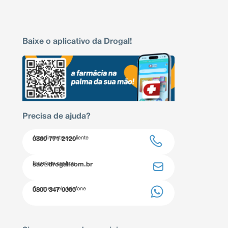
Baixe o aplicativo da Drogal!
Precisa de ajuda?
Atendimento ao cliente
0800 771 2120
Entre em contato
sac@drogal.com.br
Compre pelo telefone
0800 347 0000