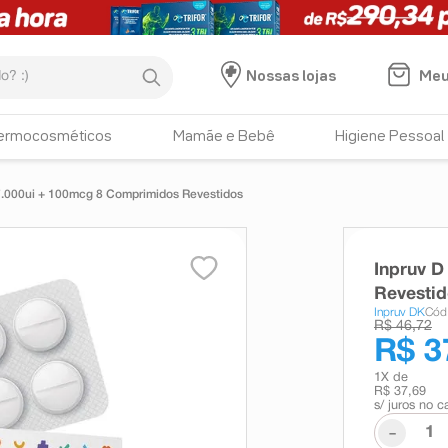
:)
Meu
Nossas lojas
ermocosméticos
Mamãe e Bebê
Higiene Pessoal
7.000ui + 100mcg 8 Comprimidos Revestidos
Inpruv D
Revesti
Inpruv DK
Cód
R$ 46,72
R$ 3
1
X de
R$ 37,69
s/ juros no c
-