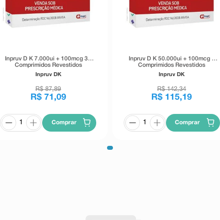
Inpruv D K 7.000ui + 100mcg 30
Inpruv D K 50.000ui + 100mcg 8
Comprimidos Revestidos
Comprimidos Revestidos
Inpruv DK
Inpruv DK
R$
87
,
89
R$
142
,
34
R$
71
,
09
R$
115
,
19
Comprar
Comprar