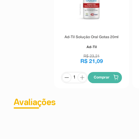
Ad-Til Solução Oral Gotas 20ml
Ad-Til
R$
23
,
21
R$
21
,
09
Comprar
Avaliações