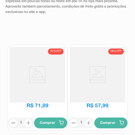
expressa em poucas horas ou retire em até 1h na loja mais próxima.
8
º
teste gravidez
Aproveite também parcelamento, condições de frete grátis e promoções
exclusivas no site e app.
9
º
absorvente
10
º
shampoo
54%
OFF
68%
OFF
Isotretinoína 20mg Nova
Isotretinoína 20mg Ranbaxy 30
Química 30 Cápsulas Moles
Cápsulas Moles
Nova Química
Ranbaxy
R$
155
,
61
R$
183
,
58
R$
71
,
89
R$
57
,
99
Comprar
Comprar