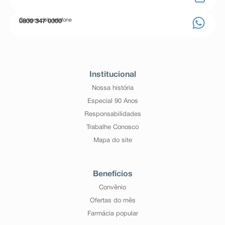
Compre pelo telefone
0800 347 0000
Institucional
Nossa história
Especial 90 Anos
Responsabilidades
Trabalhe Conosco
Mapa do site
Benefícios
Convênio
Ofertas do mês
Farmácia popular