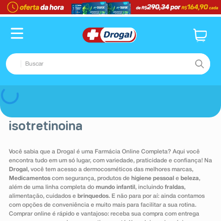
TERMOS MAIS BUSCADOS
1
º
fralda
2
º
dipirona
Buscar
3
º
lenço umedecido
4
º
tadalafila
TERMOS MAIS BUSCADOS
Voltar
5
º
minoxidil
1
º
fralda
6
º
desodorante
isotretinoina
2
º
dipirona
7
º
esmalte
3
º
lenço umedecido
Você sabia que a Drogal é uma Farmácia Online Completa? Aqui você
8
º
teste gravidez
encontra tudo em um só lugar, com variedade, praticidade e confiança! Na
4
º
tadalafila
Drogal
, você tem acesso a dermocosméticos das melhores marcas,
9
º
absorvente
5
º
minoxidil
Medicamentos
com segurança, produtos de
higiene pessoal
e
beleza
,
além de uma linha completa do
mundo infantil
, incluindo
fraldas
,
10
º
shampoo
6
º
desodorante
alimentação, cuidados e
brinquedos
. E não para por aí: ainda contamos
com opções de conveniência e muito mais para facilitar a sua rotina.
7
º
esmalte
Comprar online é rápido e vantajoso: receba sua compra com entrega