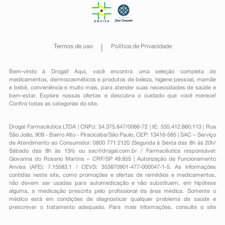
Termos de uso
Política de Privacidade
Bem-vindo à Drogal! Aqui, você encontra uma seleção completa de
medicamentos
,
dermocosméticos e produtos de beleza
,
higiene pessoal
,
mamãe
e bebê
,
conveniência
e muito mais, para atender suas necessidades de saúde e
bem-estar. Explore nossas ofertas e descubra o cuidado que você merece!
Confira todas as categorias do site.
Drogal Farmacêutica LTDA | CNPJ: 54.375.647/0066-72 | IE: 535.412.860.113 | Rua
São João, 909 - Bairro Alto - Piracicaba/São Paulo, CEP: 13416-585 | SAC – Serviço
de Atendimento ao Consumidor: 0800 771 2120 (Segunda à Sexta das 8h às 20h/
Sábado das 8h às 15h) ou
sac@drogal.com.br
/ Farmacêutica responsável:
Giovanna do Rosario Martins – CRF/SP 49.855 | Autorização de Funcionamento
Anvisa (AFE): 7.15583.1 / CEVS: 353870901-477-000047-1-5. As informações
contidas neste site, como promoções e ofertas de remédios e medicamentos,
não devem ser usadas para automedicação e não substituem, em hipótese
alguma, a medicação prescrita pelo profissional da área médica. Somente o
médico está em condições de diagnosticar qualquer problema de saúde e
prescrever o tratamento adequado. Para mais informações, consulte o site
Anvisa. As fotos contidas em nosso site são meramente ilustrativas. Promoções e
preços são válidos apenas para compras on-line, caso haja disponibilidade e