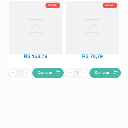
46%
OFF
63%
OFF
Roacutan 20mg 30 Cápsulas
Isotretinoína 20mg Eurofarma 30
Gelatinosas
Cápsulas Moles
Roacutan
Eurofarma
R$
312
,
72
R$
189
,
42
R$
168
,
79
R$
70
,
79
Comprar
Comprar