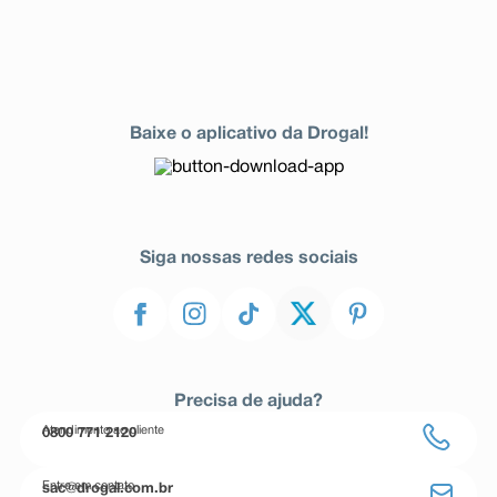
Baixe o aplicativo da Drogal!
Siga nossas redes sociais
Precisa de ajuda?
Atendimento ao cliente
0800 771 2120
Entre em contato
sac@drogal.com.br