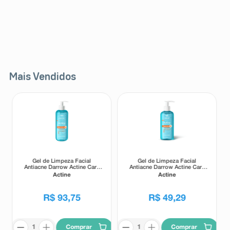
Mais Vendidos
Gel de Limpeza Facial
Gel de Limpeza Facial
Antiacne Darrow Actine Care
Antiacne Darrow Actine Care
Alta Tolerância 400g
Alta Tolerância 140g
Actine
Actine
R$
93
,
75
R$
49
,
29
Comprar
Comprar