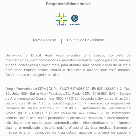
Responsabilidade social
Termos de uso
Política de Privacidade
Bem-vindo à Drogal! Aqui, você encontra uma seleção completa de
medicamentos
,
dermocosméticos e produtos de beleza
,
higiene pessoal
,
mamãe
e bebê
,
conveniência
e muito mais, para atender suas necessidades de saúde e
bem-estar. Explore nossas ofertas e descubra o cuidado que você merece!
Confira todas as categorias do site.
Drogal Farmacêutica LTDA | CNPJ: 54.375.647/0066-72 | IE: 535.412.860.113 | Rua
São João, 909 - Bairro Alto - Piracicaba/São Paulo, CEP: 13416-585 | SAC – Serviço
de Atendimento ao Consumidor: 0800 771 2120 (Segunda à Sexta das 8h às 20h/
Sábado das 8h às 15h) ou
sac@drogal.com.br
/ Farmacêutica responsável:
Giovanna do Rosario Martins – CRF/SP 49.855 | Autorização de Funcionamento
Anvisa (AFE): 7.15583.1 / CEVS: 353870901-477-000047-1-5. As informações
contidas neste site, como promoções e ofertas de remédios e medicamentos,
não devem ser usadas para automedicação e não substituem, em hipótese
alguma, a medicação prescrita pelo profissional da área médica. Somente o
médico está em condições de diagnosticar qualquer problema de saúde e