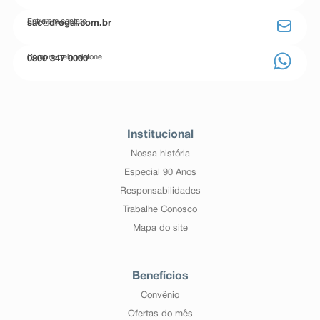
Entre em contato
sac@drogal.com.br
Compre pelo telefone
0800 347 0000
Institucional
Nossa história
Especial 90 Anos
Responsabilidades
Trabalhe Conosco
Mapa do site
Benefícios
Convênio
Ofertas do mês