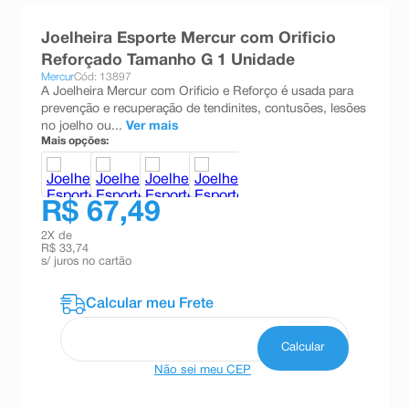
8
º
teste gravidez
Joelheira Esporte Mercur com Orificio
9
º
esmalte
Reforçado Tamanho G 1 Unidade
Mercur
Cód: 13897
10
º
absorvente
A Joelheira Mercur com Orificio e Reforço é usada para
prevenção e recuperação de tendinites, contusões, lesões
no joelho ou...
Ver mais
Mais opções:
R$ 67,49
2
X de
R$ 33,74
s/ juros no cartão
Não sei meu CEP