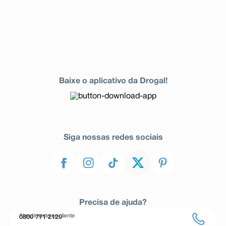
Baixe o aplicativo da Drogal!
Siga nossas redes sociais
Precisa de ajuda?
Atendimento ao cliente
0800 771 2120