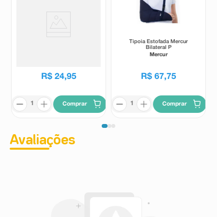
Bolsa Térmica Termogel
Tipoia Estofada Mercur
Crystal Verde 13x25cm
Bilateral P
Termogel
Mercur
R$
24
,
95
R$
67
,
75
Comprar
Comprar
Avaliações