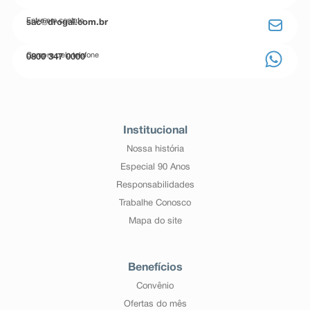
Entre em contato
sac@drogal.com.br
Compre pelo telefone
0800 347 0000
Institucional
Nossa história
Especial 90 Anos
Responsabilidades
Trabalhe Conosco
Mapa do site
Benefícios
Convênio
Ofertas do mês