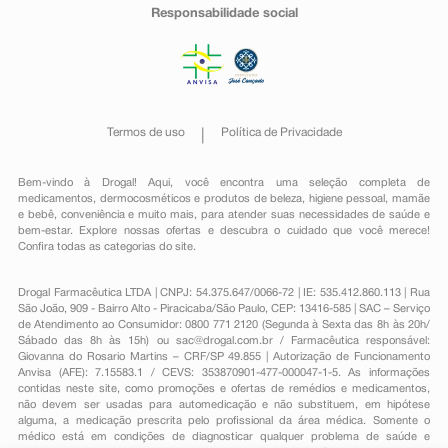
Responsabilidade social
Termos de uso
Política de Privacidade
Bem-vindo à Drogal! Aqui, você encontra uma seleção completa de
medicamentos
,
dermocosméticos e produtos de beleza
,
higiene pessoal
,
mamãe
e bebê
,
conveniência
e muito mais, para atender suas necessidades de saúde e
bem-estar. Explore nossas ofertas e descubra o cuidado que você merece!
Confira todas as categorias do site.
Drogal Farmacêutica LTDA | CNPJ: 54.375.647/0066-72 | IE: 535.412.860.113 | Rua
São João, 909 - Bairro Alto - Piracicaba/São Paulo, CEP: 13416-585 | SAC – Serviço
de Atendimento ao Consumidor: 0800 771 2120 (Segunda à Sexta das 8h às 20h/
Sábado das 8h às 15h) ou
sac@drogal.com.br
/ Farmacêutica responsável:
Giovanna do Rosario Martins – CRF/SP 49.855 | Autorização de Funcionamento
Anvisa (AFE): 7.15583.1 / CEVS: 353870901-477-000047-1-5. As informações
contidas neste site, como promoções e ofertas de remédios e medicamentos,
não devem ser usadas para automedicação e não substituem, em hipótese
alguma, a medicação prescrita pelo profissional da área médica. Somente o
médico está em condições de diagnosticar qualquer problema de saúde e