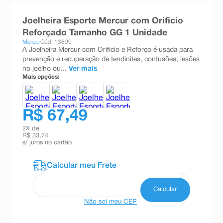
8
º
teste gravidez
Joelheira Esporte Mercur com Orificio
9
º
absorvente
Reforçado Tamanho GG 1 Unidade
Mercur
Cód: 13899
10
º
shampoo
A Joelheira Mercur com Orificio e Reforço é usada para
prevenção e recuperação de tendinites, contusões, lesões
no joelho ou...
Ver mais
Mais opções:
R$ 67,49
2
X de
R$ 33,74
s/ juros no cartão
Não sei meu CEP