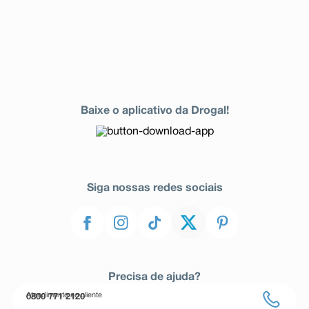
Baixe o aplicativo da Drogal!
Siga nossas redes sociais
Precisa de ajuda?
Atendimento ao cliente
0800 771 2120