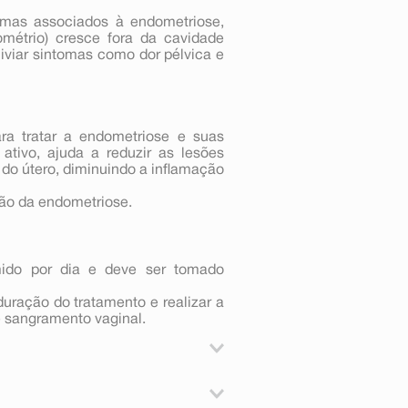
omas associados à endometriose,
ométrio) cresce fora da cavidade
aliviar sintomas como dor pélvica e
ra tratar a endometriose e suas
 ativo, ajuda a reduzir as lesões
do útero, diminuindo a inflamação
são da endometriose.
ido por dia e deve ser tomado
uração do tratamento e realizar a
 sangramento vaginal.
nogeste) para o tratamento dos
ração e crescimento do tecido da