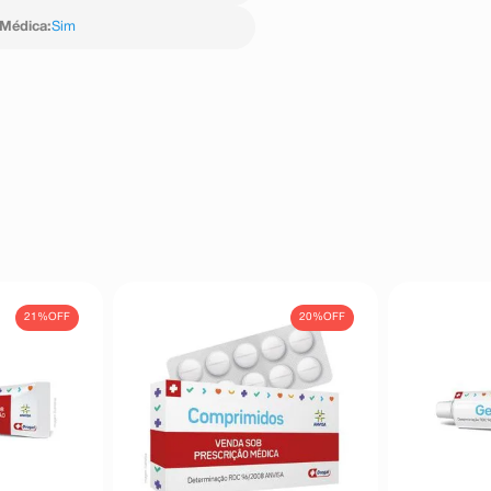
 Médica
:
Sim
21%
OFF
20%
OFF