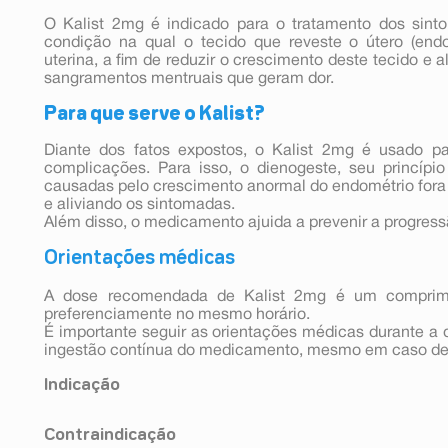
O Kalist 2mg é indicado para o tratamento dos sint
condição na qual o tecido que reveste o útero (end
uterina, a fim de reduzir o crescimento deste tecido e 
sangramentos mentruais que geram dor.
Para que serve o Kalist?
Diante dos fatos expostos, o Kalist 2mg é usado pa
complicações. Para isso, o dienogeste, seu princípio
causadas pelo crescimento anormal do endométrio fora 
e aliviando os sintomadas.
Além disso, o medicamento ajuida a prevenir a progres
Orientações médicas
A dose recomendada de Kalist 2mg é um comprim
preferenciamente no mesmo horário.
É importante seguir as orientações médicas durante a d
ingestão contínua do medicamento, mesmo em caso de
Indicação
Kalist é um medicamento que contém hormônio (die
Contraindicação
sintomas dolorosos das lesões da endometriose (mig