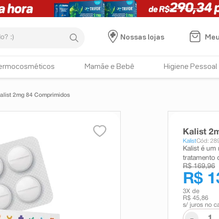
:)
Meu
Nossas lojas
ermocosméticos
Mamãe e Bebê
Higiene Pessoal
alist 2mg 84 Comprimidos
Kalist 
Kalist
Cód: 28
Kalist é um
tratamento 
R$ 169,96
R$ 1
3
X de
R$ 45,86
s/ juros no c
-