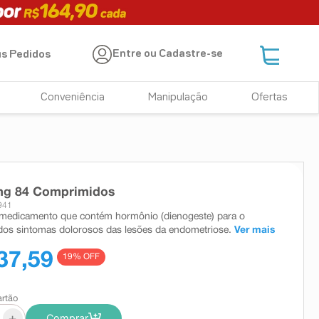
Entre ou Cadastre-se
s Pedidos
Conveniência
Manipulação
Ofertas
2mg 84 Comprimidos
941
 medicamento que contém hormônio (dienogeste) para o
dos sintomas dolorosos das lesões da endometriose.
Ver mais
37,59
19
% OFF
artão
+
Comprar