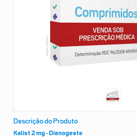
9
º
teste gravidez
10
º
esmalte
Descrição do Produto
Kalist 2 mg - Dienogeste