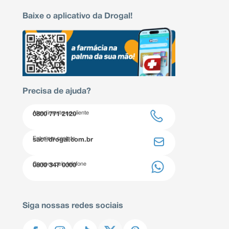
Baixe o aplicativo da Drogal!
Precisa de ajuda?
Atendimento ao cliente
0800 771 2120
Entre em contato
sac@drogal.com.br
Compre pelo telefone
0800 347 0000
Siga nossas redes sociais