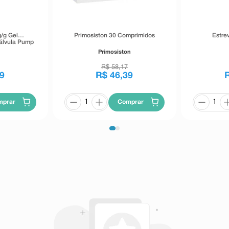
/g Gel
Primosiston 30 Comprimidos
Estre
álvula Pump
Primosiston
R$
58
,
17
9
R$
46
,
39
mprar
Comprar