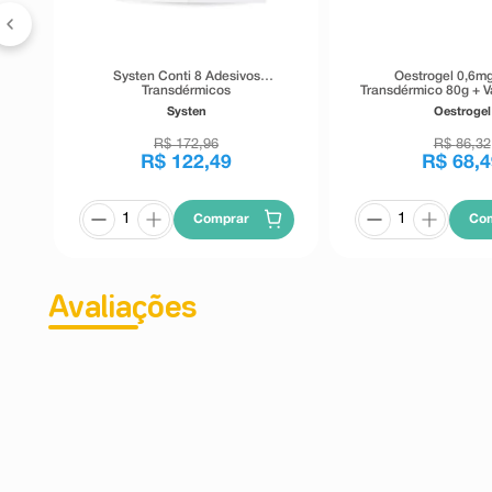
Systen Conti 8 Adesivos
Oestrogel 0,6mg
Transdérmicos
Transdérmico 80g + V
Dosadora
Systen
Oestrogel
R$
172
,
96
R$
86
,
32
R$
122
,
49
R$
68
,
4
Comprar
Co
Avaliações