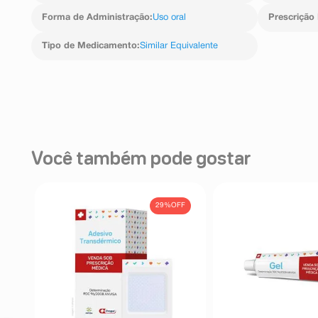
Forma de Administração
:
Uso oral
Prescrição
Tipo de Medicamento
:
Similar Equivalente
Você também pode gostar
FF
29%
OFF
os