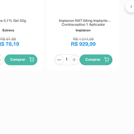
va 0,1% Gel 50g
Implanon NXT 68mg Implante
Contraceptivo 1 Aplicador
Contendo 1 Implante de Uso
Estreva
Implanon
Subdérmico
R$
97
,
88
R$
1
214
,
59
.
R$
78
,
19
R$
929
,
99
Comprar
Comprar