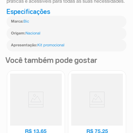
práticas e acessíveis para todas as suas necessidades.
Especificações
Marca
:
Bic
Origem
:
Nacional
Apresentação
:
Kit promocional
Você também pode gostar
Canetinha Hidrocor
Kit Canetas Coloridas Ponta
Compactor Neo-Pen Gigante
Dupla Magic Art Marker 24
12 Cores
Cores
Neo Pen
Magic
R$
13
,
65
R$
75
,
25