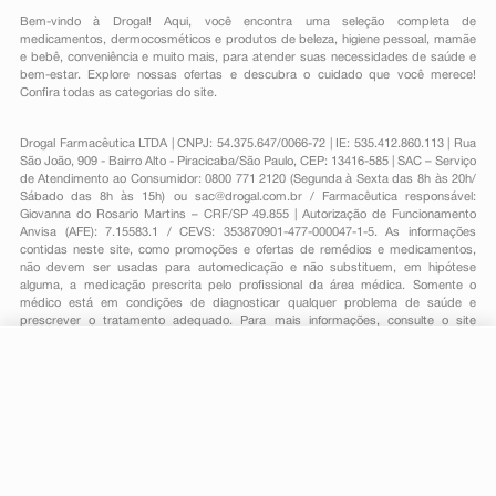
Bem-vindo à Drogal! Aqui, você encontra uma seleção completa de
medicamentos
,
dermocosméticos e produtos de beleza
,
higiene pessoal
,
mamãe
e bebê
,
conveniência
e muito mais, para atender suas necessidades de saúde e
bem-estar. Explore nossas ofertas e descubra o cuidado que você merece!
Confira todas as categorias do site.
Drogal Farmacêutica LTDA | CNPJ: 54.375.647/0066-72 | IE: 535.412.860.113 | Rua
São João, 909 - Bairro Alto - Piracicaba/São Paulo, CEP: 13416-585 | SAC – Serviço
de Atendimento ao Consumidor: 0800 771 2120 (Segunda à Sexta das 8h às 20h/
Sábado das 8h às 15h) ou
sac@drogal.com.br
/ Farmacêutica responsável:
Giovanna do Rosario Martins – CRF/SP 49.855 | Autorização de Funcionamento
Anvisa (AFE): 7.15583.1 / CEVS: 353870901-477-000047-1-5. As informações
contidas neste site, como promoções e ofertas de remédios e medicamentos,
não devem ser usadas para automedicação e não substituem, em hipótese
alguma, a medicação prescrita pelo profissional da área médica. Somente o
médico está em condições de diagnosticar qualquer problema de saúde e
prescrever o tratamento adequado. Para mais informações, consulte o site
Anvisa. As fotos contidas em nosso site são meramente ilustrativas. Promoções e
preços são válidos apenas para compras on-line, caso haja disponibilidade e
estão sujeitos a alterações no decorrer do dia. Todos os direitos reservados.
-
+
Comprar
Powered by