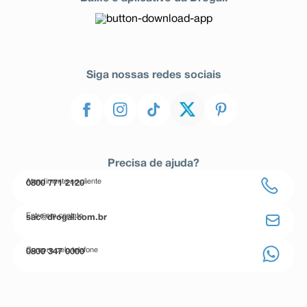
Siga nossas redes sociais
Precisa de ajuda?
Atendimento ao cliente
0800 771 2120
Entre em contato
sac@drogal.com.br
Compre pelo telefone
0800 347 0000