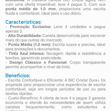
economia
. A clássica caneta BIC Cristal agora vem
com uma oferta imperdível: leve 4 pague 3. Com sua
ponta média de 1.0 mm
, proporciona uma escrita
fluida e confortável, ideal para o uso diário.
Características:
-
Promoção Exclusiva:
Leve 4 unidades e pague
apenas 3.
-
Alta Durabilidade:
Caneta desenvolvida para escrever
mais do que outras do mercado.
-
Ponta Média (1.0 mm):
Escrita suave e precisa, ideal
para anotações e documentos.
-
Tinta Azul Intensa:
Secagem rápida e resistência a
borrões, garantindo praticidade.
-
Design Clássico e Funcional:
Corpo transparente
permite acompanhar o nível da tinta.
Benefícios:
- Escrita Confortável e Eficiente: A BIC Cristal Dura+ foi
projetada para proporcionar uma experiência de escrita
confortável, seja em longos períodos de uso ou para
tarefas rápidas.
- Custo-Benefício: A oferta de leve 4 e pague 3 garante
economia e atende às necessidades de quem utiliza
canetas frequentemente, como estudantes e