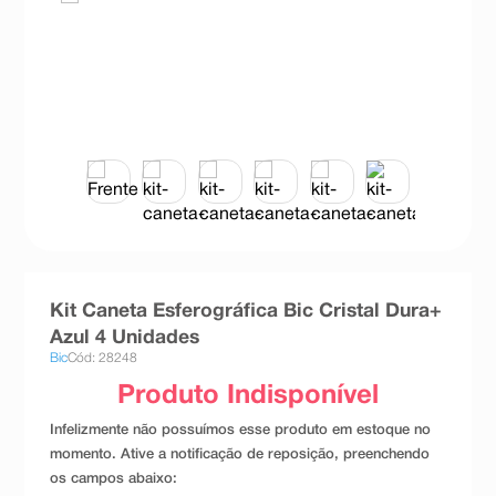
8
º
teste gravidez
9
º
esmalte
10
º
absorvente
Kit Caneta Esferográfica Bic Cristal Dura+
Azul 4 Unidades
Bic
Cód: 28248