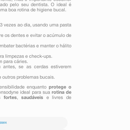
do pelo seu dentista. O ideal é
a boa rotina de higiene bucal.
-3 vezes ao dia, usando uma pasta
tre os dentes e evitar o acúmulo de
ombater bactérias e manter o hálito
ara limpezas e check-ups.
m para cáries.
 antes, se as cerdas estiverem
 e outros problemas bucais.
ensibilidade enquanto
protege o
Sensodyne ideal para sua
rotina de
s fortes
,
saudáveis
e livres de
ssex