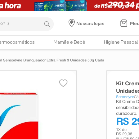
:)
Meu
Nossas lojas
ermocosméticos
Mamãe e Bebê
Higiene Pessoal
al Sensodyne Branqueador Extra Fresh 3 Unidades 50g Cada
Kit Crem
Unidade
Sensodyne
Có
Kit Creme D
sensibilida
duradouro.
R$ 2
1
X de
R$ 29,38
s/ juros no c