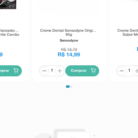
Clareador
Creme Dental Sensodyne Original
Creme Denta
hite Carvão
90g
Sabor Me
s 70g Cada
Es
Sensodyne
R$
18
,
79
9
R$
14
,
99
mprar
Comprar