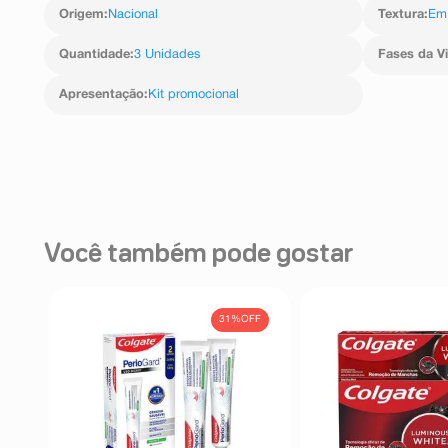
Origem
:
Nacional
Textura
:
Em
Quantidade
:
3 Unidades
Fases da V
Apresentação
:
Kit promocional
Você também pode gostar
31%
OFF
nt
+