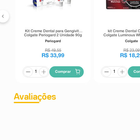
Kit Creme Dental para Gengivite
kit Creme Dental 
Colgate Periogard 2 Unidade 90g
Colgate Luminous W
Ativado 3 Unidade
Periogard
Colgate
R$
49
,
55
R$
23
,
09
R$
33
,
99
R$
18
,
2
Comprar
Co
Avaliações