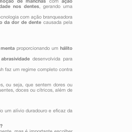
moção de manchas
com
ação
lidade nos dentes
, gerando uma
tecnologia com ação branqueadora
io da dor de dente
causada pela
e menta
proporcionando um
hálito
 abrasividade
desenvolvida para
sh faz um regime completo contra
s, ou seja, que sentem dores ou
entes, doces ou cítricos, além de
o um alívio duradouro e eficaz da
s?
mente, mas é importante escolher