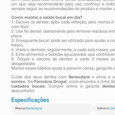
um que seja recomendado para uso contínuo e indica
sempre seguir as recomendações do produto e manter um
Como manter a saúde bucal em dia?
1. Escove os dentes: após cada refeição, pelo menos 2
com flúor.
2. Use fio dental: diariamente para remover resíduos en
placa.
3. Enxaguante bucal: pode ser utilizado para ajudar a c
fresco.
4. Visite o dentista: regularmente, a cada seis meses, p
5. Evite alimentos e bebidas açucarados: que contribue
6. Troque a escova de dentes: a cada 3 meses ou
desgastadas.
Manter esses hábitos ajuda a prevenir cáries, gengivite
Cuide dos seus dentes com
Sensodyne
e alivie a s
sorriso
. Na
Farmácia Drogal
, você encontra a linha 
cuidados bucais
. Compre online e garanta
dente
desconforto!
Especificações
Marca
:
Sensodyne
Gênero
:
Uni