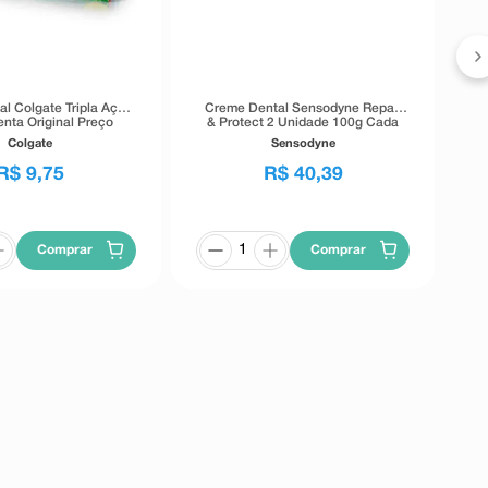
l Colgate Tripla Ação
Creme Dental Sensodyne Repair
nta Original Preço
& Protect 2 Unidade 100g Cada
pecial 180g
Colgate
Sensodyne
R$
9
,
75
R$
40
,
39
Comprar
Comprar