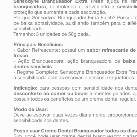
Sensodyne Branqueador Extra Fresh
ajuda na
re
branqueadora
, controlando e prevenindo a
sensibi
proteção que aumenta a cada escovação.
Por que Sensodyne Branqueador Extra Fresh? Possui 
de baixa abrasividade, auxiliando também para o
alív
sensibilidade.
Tamanho: 3 unidades de 50g cada.
Principais Benefícios:
- Sabor Refrescante: possui um
sabor refrescante d
fresco
.
- Ação Branqueadora: ação branqueadora de
baixa
dentes sensíveis
.
- Regime Completo: Sensodyne Branqueador Extra Fre
a sensibilidade com as escovas e nossos exaguatórios.
Indicação:
para pessoas com sensibilidade nos dente
desconforto ao comer ou beber
alimentos gelados, qu
possuir todos os benefícios de um creme dental regular.
Modo de Usar:
Deve-se escovar duas vezes diariamente, proporcionad
sensibilidade nos dentes.
Posso usar Creme Dental Branqueador todos os dia
Sim, você pode usar creme dental branqueador diaria