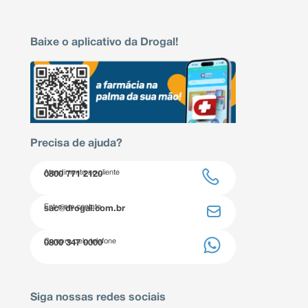
Baixe o aplicativo da Drogal!
Precisa de ajuda?
Atendimento ao cliente
0800 771 2120
Entre em contato
sac@drogal.com.br
Compre pelo telefone
0800 347 0000
Siga nossas redes sociais