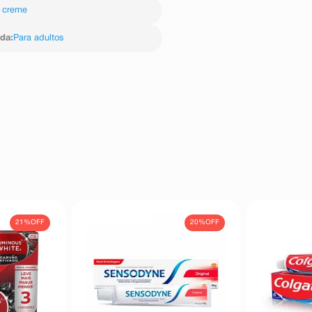
 creme
ida
:
Para adultos
21%
OFF
20%
OFF