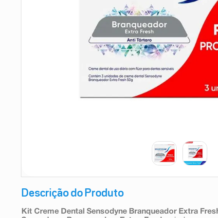
9
º
absorvente
10
º
shampoo
Descrição do Produto
Kit Creme Dental Sensodyne Branqueador Extra Fres