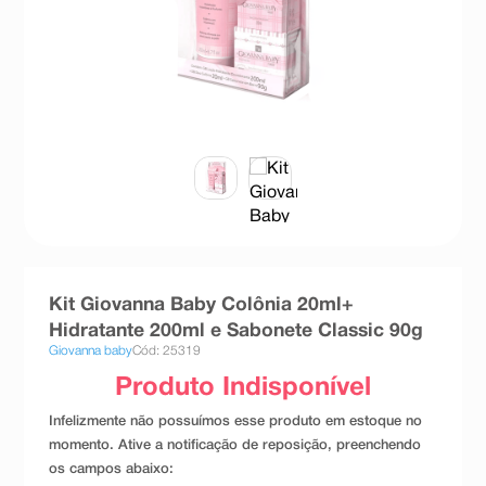
8
º
teste gravidez
9
º
absorvente
10
º
shampoo
Kit Giovanna Baby Colônia 20ml+
Hidratante 200ml e Sabonete Classic 90g
Giovanna baby
Cód: 25319