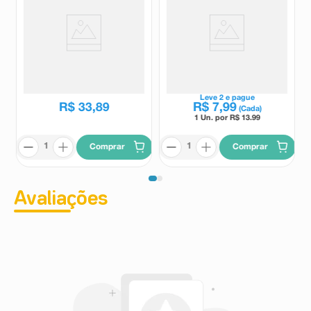
Sérum Hidratante Corporal
Loção Corporal Deo
Dove Hialurônico+ Dermo
Hidratante Paixão Irresistível
Renovador 380ml
Flor de Lis 200ml
Dove
Paixão
R$
57
,
39
Leve
2
e pague
R$
33
,
89
R$
7
,
99
(Cada)
1 Un. por R$
13.99
Comprar
Comprar
Avaliações