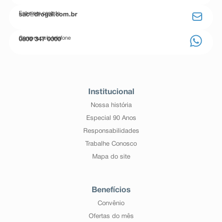
Entre em contato
sac@drogal.com.br
Compre pelo telefone
0800 347 0000
Institucional
Nossa história
Especial 90 Anos
Responsabilidades
Trabalhe Conosco
Mapa do site
Benefícios
Convênio
Ofertas do mês