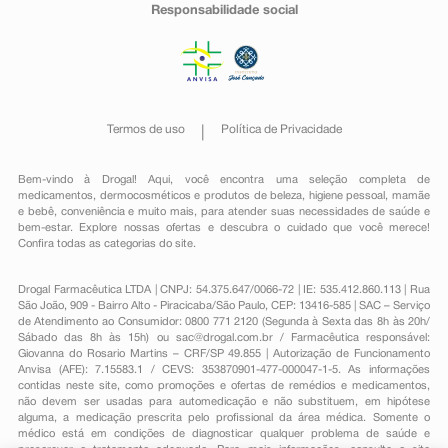
Responsabilidade social
Termos de uso
Política de Privacidade
Bem-vindo à Drogal! Aqui, você encontra uma seleção completa de
medicamentos
,
dermocosméticos e produtos de beleza
,
higiene pessoal
,
mamãe
e bebê
,
conveniência
e muito mais, para atender suas necessidades de saúde e
bem-estar. Explore nossas ofertas e descubra o cuidado que você merece!
Confira todas as categorias do site.
Drogal Farmacêutica LTDA | CNPJ: 54.375.647/0066-72 | IE: 535.412.860.113 | Rua
São João, 909 - Bairro Alto - Piracicaba/São Paulo, CEP: 13416-585 | SAC – Serviço
de Atendimento ao Consumidor: 0800 771 2120 (Segunda à Sexta das 8h às 20h/
Sábado das 8h às 15h) ou
sac@drogal.com.br
/ Farmacêutica responsável:
Giovanna do Rosario Martins – CRF/SP 49.855 | Autorização de Funcionamento
Anvisa (AFE): 7.15583.1 / CEVS: 353870901-477-000047-1-5. As informações
contidas neste site, como promoções e ofertas de remédios e medicamentos,
não devem ser usadas para automedicação e não substituem, em hipótese
alguma, a medicação prescrita pelo profissional da área médica. Somente o
médico está em condições de diagnosticar qualquer problema de saúde e