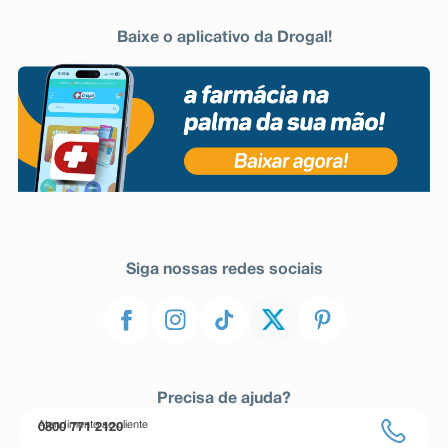
Baixe o aplicativo da Drogal!
Siga nossas redes sociais
Precisa de ajuda?
Atendimento ao cliente
0800 771 2120