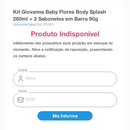
8
º
absorvente
Kit Giovanna Baby Flores Body Splash
9
º
teste gravidez
260ml + 2 Sabonetes em Barra 90g
Giovanna baby
Cód: 25323
10
º
esmalte