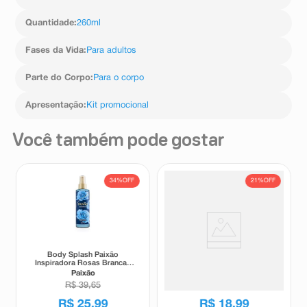
Quantidade
:
260ml
Fases da Vida
:
Para adultos
Parte do Corpo
:
Para o corpo
Apresentação
:
Kit promocional
Você também pode gostar
34%
OFF
21%
OFF
Body Splash Paixão
Body Splash Salon Line
Inspiradora Rosas Brancas
Xêrosa Cabelo e Corpo Rose
200ml
Intense 200ml
Paixão
Salon Line
R$
39
,
65
R$
23
,
99
R$
25
,
99
R$
18
,
99