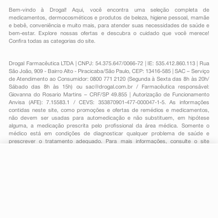
Bem-vindo à Drogal! Aqui, você encontra uma seleção completa de
medicamentos
,
dermocosméticos e produtos de beleza
,
higiene pessoal
,
mamãe
e bebê
,
conveniência
e muito mais, para atender suas necessidades de saúde e
bem-estar. Explore nossas ofertas e descubra o cuidado que você merece!
Confira todas as categorias do site.
Drogal Farmacêutica LTDA | CNPJ: 54.375.647/0066-72 | IE: 535.412.860.113 | Rua
São João, 909 - Bairro Alto - Piracicaba/São Paulo, CEP: 13416-585 | SAC – Serviço
de Atendimento ao Consumidor: 0800 771 2120 (Segunda à Sexta das 8h às 20h/
Sábado das 8h às 15h) ou
sac@drogal.com.br
/ Farmacêutica responsável:
Giovanna do Rosario Martins – CRF/SP 49.855 | Autorização de Funcionamento
Anvisa (AFE): 7.15583.1 / CEVS: 353870901-477-000047-1-5. As informações
contidas neste site, como promoções e ofertas de remédios e medicamentos,
não devem ser usadas para automedicação e não substituem, em hipótese
alguma, a medicação prescrita pelo profissional da área médica. Somente o
médico está em condições de diagnosticar qualquer problema de saúde e
prescrever o tratamento adequado. Para mais informações, consulte o site
Anvisa. As fotos contidas em nosso site são meramente ilustrativas. Promoções e
preços são válidos apenas para compras on-line, caso haja disponibilidade e
estão sujeitos a alterações no decorrer do dia. Todos os direitos reservados.
-
+
Comprar
Powered by