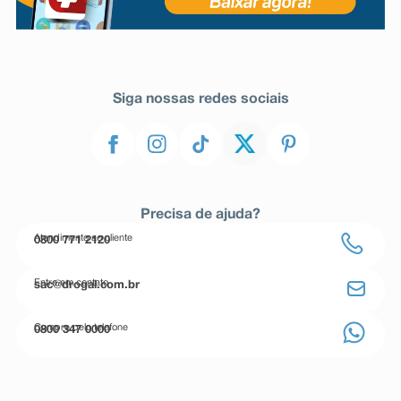
Siga nossas redes sociais
Precisa de ajuda?
Atendimento ao cliente
0800 771 2120
Entre em contato
sac@drogal.com.br
Compre pelo telefone
0800 347 0000