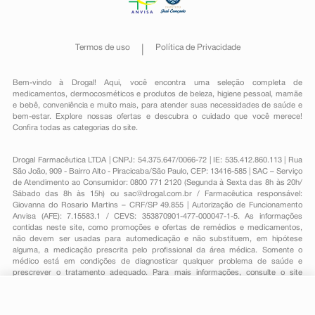
Termos de uso
Política de Privacidade
Bem-vindo à Drogal! Aqui, você encontra uma seleção completa de
medicamentos
,
dermocosméticos e produtos de beleza
,
higiene pessoal
,
mamãe
e bebê
,
conveniência
e muito mais, para atender suas necessidades de saúde e
bem-estar. Explore nossas ofertas e descubra o cuidado que você merece!
Confira todas as categorias do site.
Drogal Farmacêutica LTDA | CNPJ: 54.375.647/0066-72 | IE: 535.412.860.113 | Rua
São João, 909 - Bairro Alto - Piracicaba/São Paulo, CEP: 13416-585 | SAC – Serviço
de Atendimento ao Consumidor: 0800 771 2120 (Segunda à Sexta das 8h às 20h/
Sábado das 8h às 15h) ou
sac@drogal.com.br
/ Farmacêutica responsável:
Giovanna do Rosario Martins – CRF/SP 49.855 | Autorização de Funcionamento
Anvisa (AFE): 7.15583.1 / CEVS: 353870901-477-000047-1-5. As informações
contidas neste site, como promoções e ofertas de remédios e medicamentos,
não devem ser usadas para automedicação e não substituem, em hipótese
alguma, a medicação prescrita pelo profissional da área médica. Somente o
médico está em condições de diagnosticar qualquer problema de saúde e
prescrever o tratamento adequado. Para mais informações, consulte o site
Anvisa. As fotos contidas em nosso site são meramente ilustrativas. Promoções e
preços são válidos apenas para compras on-line, caso haja disponibilidade e
estão sujeitos a alterações no decorrer do dia. Todos os direitos reservados.