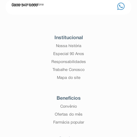
Compre pelo telefone
0800 347 0000
Institucional
Nossa história
Especial 90 Anos
Responsabilidades
Trabalhe Conosco
Mapa do site
Benefícios
Convênio
Ofertas do mês
Farmácia popular