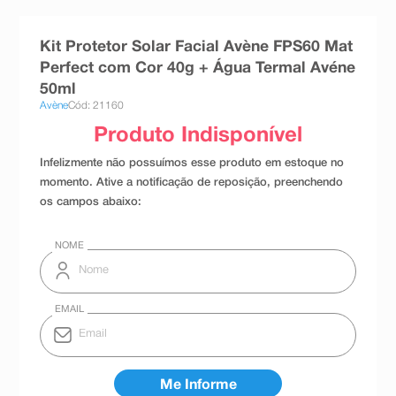
8
º
teste gravidez
Kit Protetor Solar Facial Avène FPS60 Mat
9
º
absorvente
Perfect com Cor 40g + Água Termal Avéne
10
º
shampoo
50ml
Avène
Cód: 21160