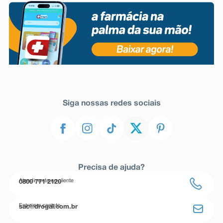
Siga nossas redes sociais
Precisa de ajuda?
Atendimento ao cliente
0800 771 2120
Entre em contato
sac@drogal.com.br