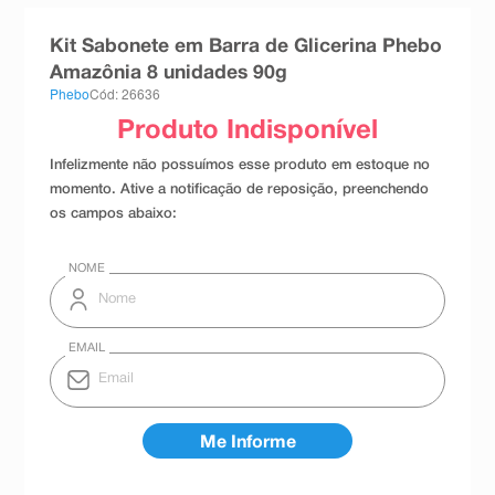
8
º
esmalte
Kit Sabonete em Barra de Glicerina Phebo
9
º
absorvente
Amazônia 8 unidades 90g
Phebo
Cód: 26636
10
º
shampoo