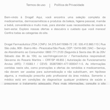
Termos de uso
Política de Privacidade
Bem-vindo à Drogal! Aqui, você encontra uma seleção completa de
medicamentos
,
dermocosméticos e produtos de beleza
,
higiene pessoal
,
mamãe
e bebê
,
conveniência
e muito mais, para atender suas necessidades de saúde e
bem-estar. Explore nossas ofertas e descubra o cuidado que você merece!
Confira todas as categorias do site.
Drogal Farmacêutica LTDA | CNPJ: 54.375.647/0066-72 | IE: 535.412.860.113 | Rua
São João, 909 - Bairro Alto - Piracicaba/São Paulo, CEP: 13416-585 | SAC – Serviço
de Atendimento ao Consumidor: 0800 771 2120 (Segunda à Sexta das 8h às 20h/
Sábado das 8h às 15h) ou
sac@drogal.com.br
/ Farmacêutica responsável:
Giovanna do Rosario Martins – CRF/SP 49.855 | Autorização de Funcionamento
Anvisa (AFE): 7.15583.1 / CEVS: 353870901-477-000047-1-5. As informações
contidas neste site, como promoções e ofertas de remédios e medicamentos,
não devem ser usadas para automedicação e não substituem, em hipótese
alguma, a medicação prescrita pelo profissional da área médica. Somente o
médico está em condições de diagnosticar qualquer problema de saúde e
prescrever o tratamento adequado. Para mais informações, consulte o site
Anvisa. As fotos contidas em nosso site são meramente ilustrativas. Promoções e
preços são válidos apenas para compras on-line, caso haja disponibilidade e
estão sujeitos a alterações no decorrer do dia. Todos os direitos reservados.
-
+
Comprar
Powered by