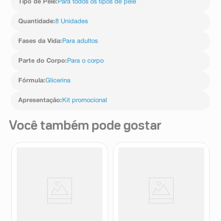
Tipo de Pele
:
Para todos os tipos de pele
Quantidade
:
8 Unidades
Fases da Vida
:
Para adultos
Parte do Corpo
:
Para o corpo
Fórmula
:
Glicerina
Apresentação
:
Kit promocional
Você também pode gostar
Sabonete em Barra Granado
Sabonete Barra Phebo
Chá Branco Terrapeutics 90g
Mediterraneo Gerânio Bourbon
100g