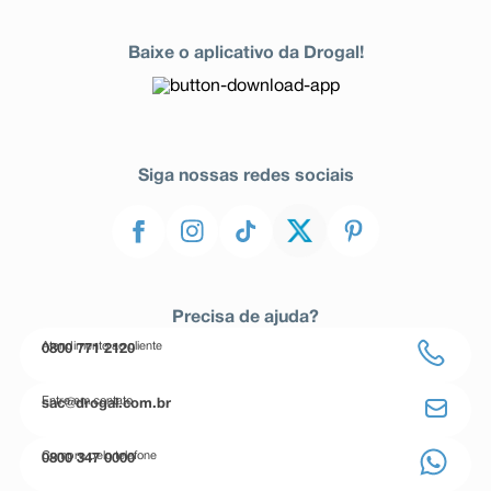
Baixe o aplicativo da Drogal!
Siga nossas redes sociais
Precisa de ajuda?
Atendimento ao cliente
0800 771 2120
Entre em contato
sac@drogal.com.br
Compre pelo telefone
0800 347 0000