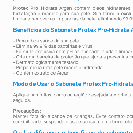
Protex Pro Hidrata
Argan contém óleos hidratantes 
hidratação e maciez para sua pele. Sua fórmula exc
limpar e remover as impurezas da pele, eliminando 99,9
Benefícios do Sabonete Protex Pro-Hidrata 
- Para a boa saúde da sua pele
- Elimina 99,9% das bactérias e vírus
- Fórmula exclusiva com pH balanceado, ajuda a limpar
- Cria uma barreira de proteção que ajuda a prevenir a p
- Dermatologicamente testado
- Proporciona uma pele macia e hidratada
- Contém extrato de Argan
Modo de Usar o Sabonete Protex Pro-Hidrata
Aplique nas mãos, corpo ou região desejada até cria
seguida.
Precauções:
Manter fora do alcance de crianças. Evite contato co
sensibilidade, suspenda o uso e consulte um dermatolog
Qual a diferença e benefícios do sabonete