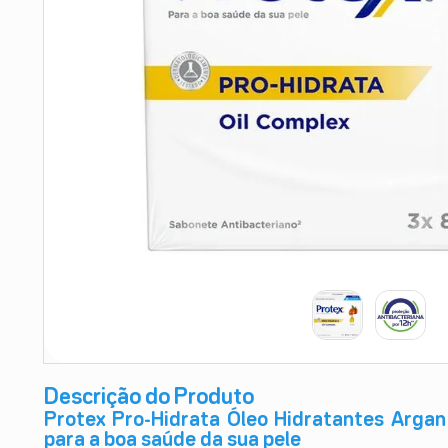
9
º
absorvente
10
º
shampoo
Descrição do Produto
Protex Pro-Hidrata Óleo Hidratantes Argan
para a boa saúde da sua pele