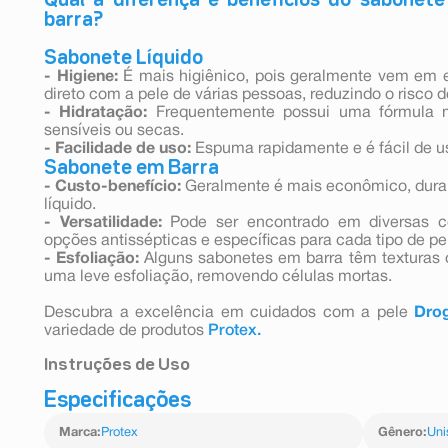
barra?
Sabonete Líquido
- Higiene:
É mais higiênico, pois geralmente vem em
direto com a pele de várias pessoas, reduzindo o risco
- Hidratação:
Frequentemente possui uma fórmula ma
sensíveis ou secas.
- Facilidade de uso:
Espuma rapidamente e é fácil de u
Sabonete em Barra
- Custo-benefício:
Geralmente é mais econômico, dura
líquido.
- Versatilidade:
Pode ser encontrado em diversas c
opções antissépticas e específicas para cada tipo de pe
- Esfoliação:
Alguns sabonetes em barra têm texturas 
uma leve esfoliação, removendo células mortas.
Descubra a excelência em cuidados com a pele
Drog
variedade de produtos
Protex.
Instruções de Uso
Especificações
Aplique nas mãos, corpo ou região desejada até cria
seguida.
Marca
:
Protex
Gênero
:
Uni