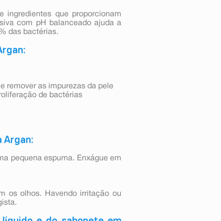
e ingredientes que proporcionam
lusiva com pH balanceado ajuda a
% das bactérias.
Argan:
 e remover as impurezas da pele
roliferação de bactérias
 Argan:
r uma pequena espuma. Enxágue em
m os olhos. Havendo irritação ou
ista.
 líquido e do sabonete em