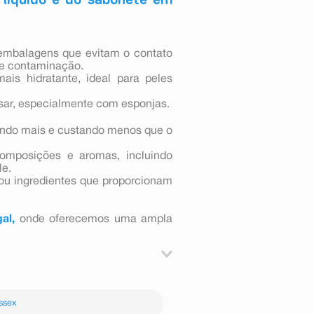
 embalagens que evitam o contato
 de contaminação.
is hidratante, ideal para peles
sar, especialmente com esponjas.
ndo mais e custando menos que o
omposições e aromas, incluindo
le.
ou ingredientes que proporcionam
al,
onde oferecemos uma ampla
r uma pequena espuma. Enxágue em
ssex