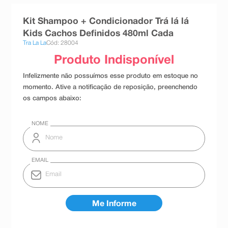
8
º
absorvente
Kit Shampoo + Condicionador Trá lá lá
9
º
teste gravidez
Kids Cachos Definidos 480ml Cada
Tra La La
Cód: 28004
10
º
esmalte