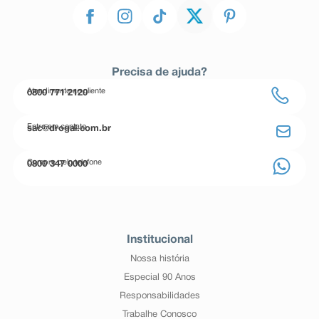
Precisa de ajuda?
Atendimento ao cliente
0800 771 2120
Entre em contato
sac@drogal.com.br
Compre pelo telefone
0800 347 0000
Institucional
Nossa história
Especial 90 Anos
Responsabilidades
Trabalhe Conosco