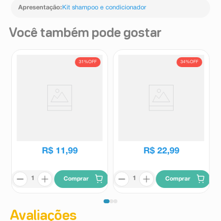
Apresentação
:
Kit shampoo e condicionador
Você também pode gostar
31%
OFF
34%
OFF
Refil Shampoo Johnson's
Shampoo Johnson’s Kids
Baby Glicerina 180ml
Blackinho Poderoso 400ml
Johnson's Baby
Johnson's Baby
R$
17
,
49
R$
34
,
69
R$
11
,
99
R$
22
,
99
Comprar
Comprar
Avaliações